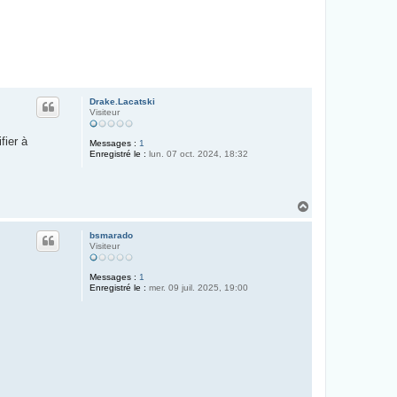
Drake.Lacatski
Visiteur
fier à
Messages :
1
Enregistré le :
lun. 07 oct. 2024, 18:32
H
a
u
bsmarado
t
Visiteur
Messages :
1
Enregistré le :
mer. 09 juil. 2025, 19:00