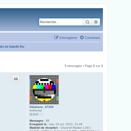
Rechercher
Recherche avancé
S’enregistrer
Connexion
eds en bande Ku
3 messages • Page
1
sur
1
Stéphane_47320
Intéressé
Messages :
65
Enregistré le :
mar. 19 oct. 2021, 21:49
Matériel de réception :
Channel Master 1.00 (