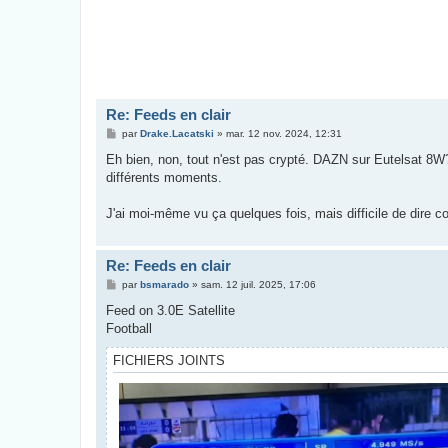
Re: Feeds en clair
M
par
Drake.Lacatski
»
mar. 12 nov. 2024, 12:31
e
s
Eh bien, non, tout n'est pas crypté. DAZN sur Eutelsat 8W? P
s
différents moments.
a
g
e
J'ai moi-même vu ça quelques fois, mais difficile de dire
Re: Feeds en clair
M
par
bsmarado
»
sam. 12 juil. 2025, 17:06
e
s
Feed on 3.0E Satellite
s
Football
a
g
e
FICHIERS JOINTS