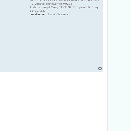
70.5°E - 63°W ) + Echostar AP-700 + TBS 5927 sur
PC Lenovo ThinkCentre M920S.
Audio sur ampli Sony TA-FE 320R + paire HP Sony
SS-CCAZ3.
Localisation :
Lot & Garonne
H
a
u
t