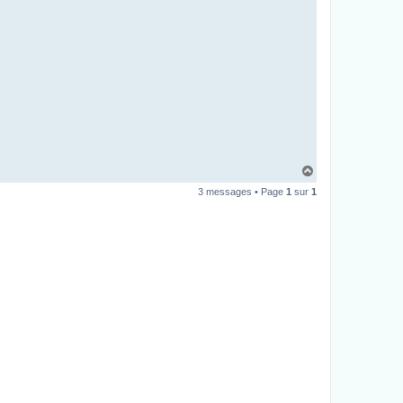
H
a
3 messages • Page
1
sur
1
u
t