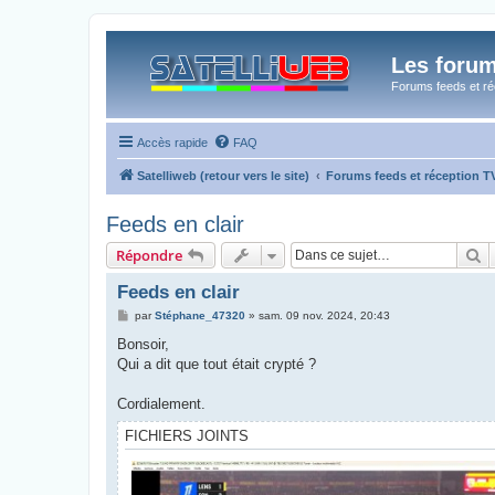
Les forum
Forums feeds et réc
Accès rapide
FAQ
Satelliweb (retour vers le site)
Forums feeds et réception 
Feeds en clair
R
Répondre
Feeds en clair
M
par
Stéphane_47320
»
sam. 09 nov. 2024, 20:43
e
s
Bonsoir,
s
Qui a dit que tout était crypté ?
a
g
e
Cordialement.
FICHIERS JOINTS