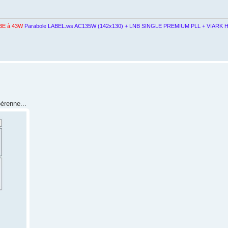
3E à 43W
Parabole LABEL.ws AC135W (142x130) + LNB SINGLE PREMIUM PLL + VIARK H
pérenne...