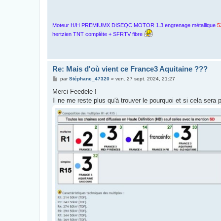
a
g
e
Moteur H/H PREMIUMX DISEQC MOTOR 1.3 engrenage métallique
5
hertzien TNT complète + SFRTV fibre
Re: Mais d'où vient ce France3 Aquitaine ???
M
par
Stéphane_47320
»
ven. 27 sept. 2024, 21:27
e
s
Merci Feedele !
s
Il ne me reste plus qu'à trouver le pourquoi et si cela sera 
a
g
e