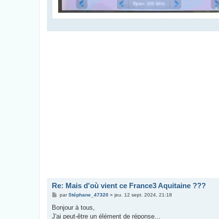
Re: Mais d'où vient ce France3 Aquitaine ???
M
par
Stéphane_47320
»
jeu. 12 sept. 2024, 21:18
e
s
Bonjour à tous,
s
J'ai peut-être un élément de réponse...
a