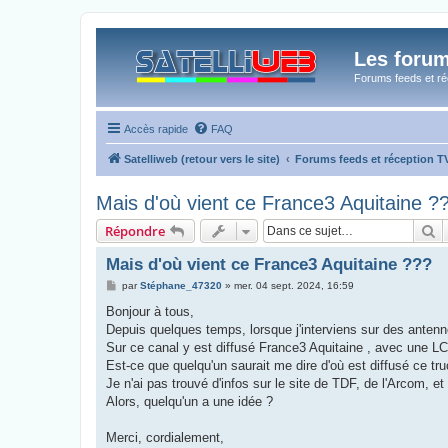
Les forum
Forums feeds et réc
Accès rapide
FAQ
Satelliweb (retour vers le site)
Forums feeds et réception 
Mais d'où vient ce France3 Aquitaine ?
R
Répondre
Mais d'où vient ce France3 Aquitaine ???
M
par
Stéphane_47320
»
mer. 04 sept. 2024, 16:59
e
s
Bonjour à tous,
s
Depuis quelques temps, lorsque j'interviens sur des antenn
a
g
Sur ce canal y est diffusé France3 Aquitaine , avec une L
e
Est-ce que quelqu'un saurait me dire d'où est diffusé ce tr
Je n'ai pas trouvé d'infos sur le site de TDF, de l'Arcom, et 
Alors, quelqu'un a une idée ?
Merci, cordialement,