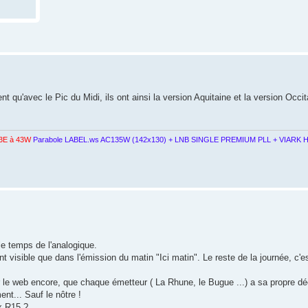
nt qu'avec le Pic du Midi, ils ont ainsi la version Aquitaine et la version Occit
3E à 43W
Parabole LABEL.ws AC135W (142x130) + LNB SINGLE PREMIUM PLL + VIARK H
 le temps de l'analogique.
 visible que dans l'émission du matin "Ici matin". Le reste de la journée, c'
 sur le web encore, que chaque émetteur ( La Rhune, le Bugue ...) a sa propre dé
nt... Sauf le nôtre !
x R15 ?