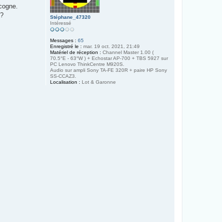
scogne.
 ?
Stéphane_47320
Intéressé
Messages :
65
Enregistré le :
mar. 19 oct. 2021, 21:49
Matériel de réception :
Channel Master 1.00 (
70.5°E - 63°W ) + Echostar AP-700 + TBS 5927 sur
PC Lenovo ThinkCentre M920S.
Audio sur ampli Sony TA-FE 320R + paire HP Sony
SS-CCAZ3.
Localisation :
Lot & Garonne