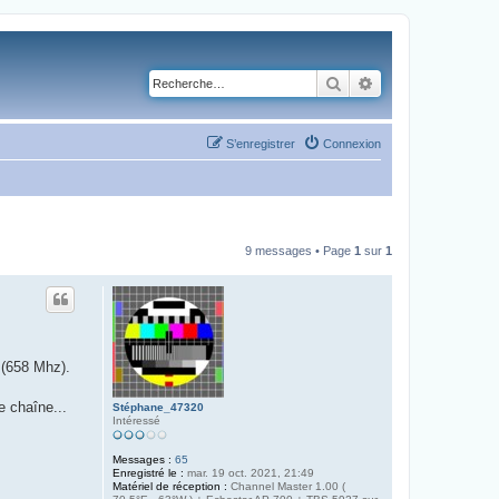
Rechercher
Recherche avancé
S’enregistrer
Connexion
9 messages • Page
1
sur
1
 (658 Mhz).
e chaîne...
Stéphane_47320
Intéressé
Messages :
65
Enregistré le :
mar. 19 oct. 2021, 21:49
Matériel de réception :
Channel Master 1.00 (