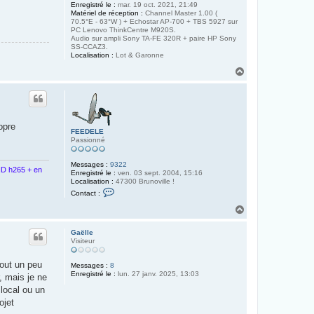
Enregistré le :
mar. 19 oct. 2021, 21:49
Matériel de réception :
Channel Master 1.00 (
70.5°E - 63°W ) + Echostar AP-700 + TBS 5927 sur
PC Lenovo ThinkCentre M920S.
Audio sur ampli Sony TA-FE 320R + paire HP Sony
SS-CCAZ3.
Localisation :
Lot & Garonne
H
a
u
t
opre
FEEDELE
Passionné
Messages :
9322
D h265 + en
Enregistré le :
ven. 03 sept. 2004, 15:16
Localisation :
47300 Brunoville !
C
Contact :
o
n
H
t
a
a
u
c
Gaëlle
t
t
Visiteur
e
r
jout un peu
F
Messages :
8
E
Enregistré le :
lun. 27 janv. 2025, 13:03
, mais je ne
E
 local ou un
D
E
ojet
L