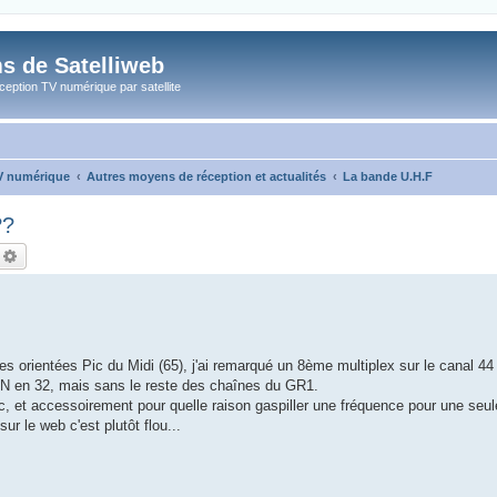
s de Satelliweb
eption TV numérique par satellite
TV numérique
Autres moyens de réception et actualités
La bande U.H.F
??
echercher
Recherche avancée
es orientées Pic du Midi (65), j'ai remarqué un 8ème multiplex sur le canal 44
CN en 32, mais sans le reste des chaînes du GR1.
uc, et accessoirement pour quelle raison gaspiller une fréquence pour une seul
sur le web c'est plutôt flou...