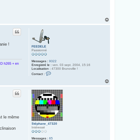
H
a
u
t
anie !
FEEDELE
Passionné
Messages :
9322
D h265 + en
Enregistré le :
ven. 03 sept. 2004, 15:16
Localisation :
47300 Brunoville !
C
Contact :
o
n
H
t
a
a
u
c
t
t
e
r
F
E
E
est le même
D
E
Stéphane_47320
L
Intéressé
clinaison
E
Messages :
65