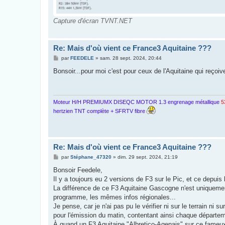
Capture d'écran TVNT.NET
Re: Mais d'où vient ce France3 Aquitaine ???
M
par
FEEDELE
»
sam. 28 sept. 2024, 20:44
e
s
Bonsoir...pour moi c'est pour ceux de l'Aquitaine qui reçoive
s
a
g
e
Moteur H/H PREMIUMX DISEQC MOTOR 1.3 engrenage métallique
5
hertzien TNT complète + SFRTV fibre
Re: Mais d'où vient ce France3 Aquitaine ???
M
par
Stéphane_47320
»
dim. 29 sept. 2024, 21:19
e
s
Bonsoir Feedele,
s
Il y a toujours eu 2 versions de F3 sur le Pic, et ce depuis
a
g
La différence de ce F3 Aquitaine Gascogne n'est uniquement
e
programme, les mêmes infos régionales...
Je pense, car je n'ai pas pu le vérifier ni sur le terrain ni
pour l'émission du matin, contentant ainsi chaque départeme
À quand un F3 Aquitaine "Albretico-Agenais" sur ce fameu