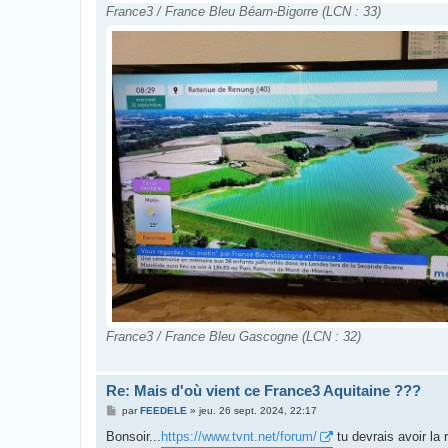
France3 / France Bleu Béarn-Bigorre (LCN : 33)
France3 / France Bleu Gascogne (LCN : 32)
Re: Mais d'où vient ce France3 Aquitaine ???
M
par
FEEDELE
»
jeu. 26 sept. 2024, 22:17
e
s
Bonsoir...
https://www.tvnt.net/forum/
tu devrais avoir la
s