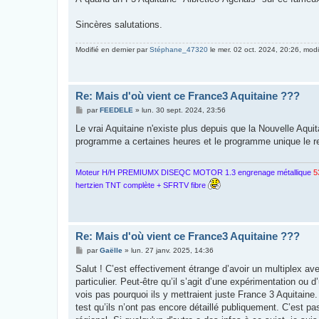
Sincères salutations.
Modifié en dernier par
Stéphane_47320
le mer. 02 oct. 2024, 20:26, modif
Re: Mais d'où vient ce France3 Aquitaine ???
M
par
FEEDELE
»
lun. 30 sept. 2024, 23:56
e
s
Le vrai Aquitaine n'existe plus depuis que la Nouvelle Aqui
s
programme a certaines heures et le programme unique le res
a
g
e
Moteur H/H PREMIUMX DISEQC MOTOR 1.3 engrenage métallique
5
hertzien TNT complète + SFRTV fibre
Re: Mais d'où vient ce France3 Aquitaine ???
M
par
Gaëlle
»
lun. 27 janv. 2025, 14:36
e
s
Salut ! C’est effectivement étrange d’avoir un multiplex 
s
particulier. Peut-être qu’il s’agit d’une expérimentation ou
a
g
vois pas pourquoi ils y mettraient juste France 3 Aquitaine. S
e
test qu’ils n’ont pas encore détaillé publiquement. C’est p