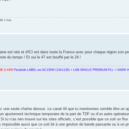
ié 1 fois.
taine est née et d'ICI est dans toute la France avec pour chaque région son pr
te du temps ! Et oui le 47 est bouffé par le 24 !
3E à 43W
Parabole LABEL.ws AC135W (142x130) + LNB SINGLE PREMIUM PLL + VIARK H
avec une seule chaîne dessus. Le canal 44 que tu mentionnes semble être un a
 d’un ajustement technique temporaire de la part de TDF ou d’un autre opérateur
i tu n’as rien trouvé sur les sites officiels, c’est possible que ce soit un flux
as impossible aussi que ce soit lié à une gestion de bande passante ou à un pr