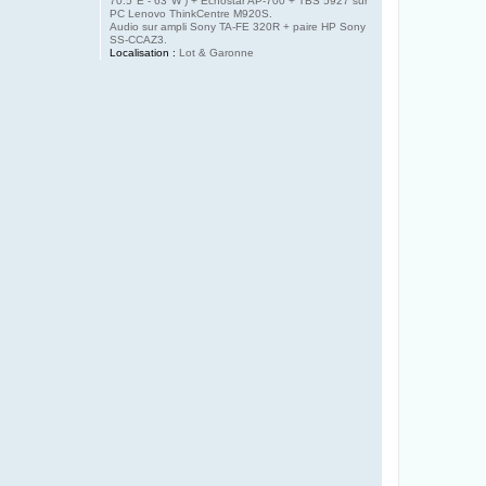
70.5°E - 63°W ) + Echostar AP-700 + TBS 5927 sur
PC Lenovo ThinkCentre M920S.
Audio sur ampli Sony TA-FE 320R + paire HP Sony
SS-CCAZ3.
Localisation :
Lot & Garonne