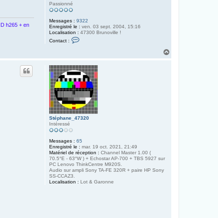
Passionné
Messages :
9322
D h265 + en
Enregistré le :
ven. 03 sept. 2004, 15:16
Localisation :
47300 Brunoville !
C
Contact :
o
n
H
t
a
a
u
c
t
t
e
r
F
E
E
D
E
Stéphane_47320
L
Intéressé
E
Messages :
65
Enregistré le :
mar. 19 oct. 2021, 21:49
Matériel de réception :
Channel Master 1.00 (
70.5°E - 63°W ) + Echostar AP-700 + TBS 5927 sur
PC Lenovo ThinkCentre M920S.
Audio sur ampli Sony TA-FE 320R + paire HP Sony
SS-CCAZ3.
Localisation :
Lot & Garonne