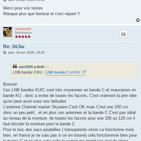
e
s
Merci pour vos testes
s
Manque plus que feedsat et c'est reparti !!
a
g
e
stephan94
Modérateur
Re: 34.5w
M
sam. 18 avr. 2026, 19:20
e
s
s
sam2005
a écrit :
↑
a
g
LNB bande C/KU :
LNB bande C et KU
e
Bonsoir
Ces LNB bandes KU/C sont très moyennes en bande C et mauvaises en
bande KU , donc a eviter de toutes les facons, C'est vraiment la pire idée
qu'on peut avoir sous nos latitudes
L'antenne Channel master Skyware C'est OK mais C'est une 100 cm
donc un peu petit , et en plus ces antennes et la bande C C'est pas idéal
au niveau de la monture. de toutes les facons pour une 100 ou 120 cm il
faut bricoler la monture pour la bande C
Pour le truc des sacs poubelles ( transparents sinon ca fonctionne mois
bien, en france je ne sais pas si on en trouve) cela fonctionmne bien pour
la bance C et en plus cela evite le cornet qui prend pas mal de place