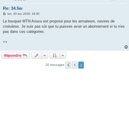
Re: 34.5w
M
lun. 20 avr. 2026, 19:30
e
s
Le bouquet MTN Anuvu est proposé pour les armateurs, navires de
s
croisières. Je suis pas sûr que tu puisses avoir un abonnement si tu n'es
a
g
pas dans ces catégories.
e
++
Répondre
1
2
Précédente
20 messages