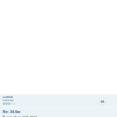
xxl2018
Intéressé
Re: 34.5w
M
sam. 18 avr. 2026, 09:02