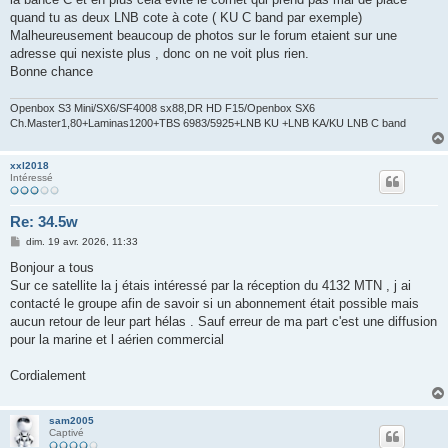
quand tu as deux LNB cote à cote ( KU C band par exemple)
Malheureusement beaucoup de photos sur le forum etaient sur une
adresse qui nexiste plus , donc on ne voit plus rien.
Bonne chance
Openbox S3 Mini/SX6/SF4008 sx88,DR HD F15/Openbox SX6
Ch.Master1,80+Laminas1200+TBS 6983/5925+LNB KU +LNB KA/KU LNB C band
xxl2018
Intéressé
Re: 34.5w
M
dim. 19 avr. 2026, 11:33
e
s
Bonjour a tous
s
Sur ce satellite la j étais intéressé par la réception du 4132 MTN , j ai
a
g
contacté le groupe afin de savoir si un abonnement était possible mais
e
aucun retour de leur part hélas . Sauf erreur de ma part c'est une diffusion
pour la marine et l aérien commercial
Cordialement
sam2005
Captivé