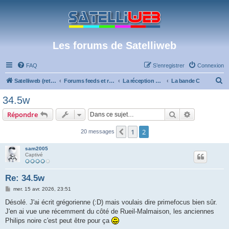
Les forums de Satelliweb
FAQ
S’enregistrer
Connexion
R
Satelliweb (retour vers le site)
Forums feeds et réception TV numérique
La réception par satellite
La bande C
e
34.5w
c
Rechercher
Recherche 
Répondre
h
e
1
2
Précédente
20 messages
r
sam2005
c
Captivé
h
Re: 34.5w
e
M
mer. 15 avr. 2026, 23:51
r
e
s
Désolé. J'ai écrit grégorienne (:D) mais voulais dire primefocus bien sûr.
s
J'en ai vue une récemment du côté de Rueil-Malmaison, les anciennes
a
g
Philips noire c'est peut être pour ça
e