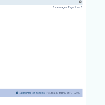
H
a
1 message • Page
1
sur
1
u
t
Supprimer les cookies
Heures au format
UTC+02:00