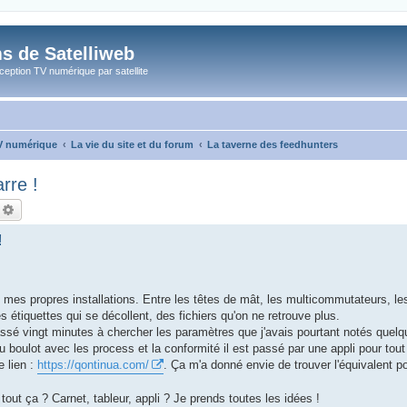
s de Satelliweb
eption TV numérique par satellite
TV numérique
La vie du site et du forum
La taverne des feedhunters
rre !
echercher
Recherche avancée
!
vre mes propres installations. Entre les têtes de mât, les multicommutateurs, le
es étiquettes qui se décollent, des fichiers qu'on ne retrouve plus.
passé vingt minutes à chercher les paramètres que j'avais pourtant notés quelq
u boulot avec les process et la conformité il est passé par une appli pour tout
e lien :
https://qontinua.com/
. Ça m'a donné envie de trouver l'équivalent 
ut ça ? Carnet, tableur, appli ? Je prends toutes les idées !