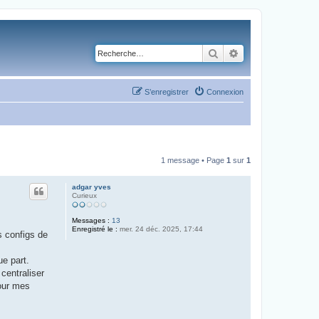
Rechercher
Recherche avancé
S’enregistrer
Connexion
1 message • Page
1
sur
1
adgar yves
Curieux
Messages :
13
Enregistré le :
mer. 24 déc. 2025, 17:44
s configs de
ue part.
 centraliser
pour mes