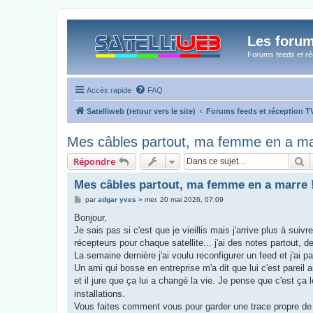
Les forum
Forums feeds et réc
Accès rapide
FAQ
Satelliweb (retour vers le site)
Forums feeds et réception 
Mes câbles partout, ma femme en a ma
R
Répondre
Mes câbles partout, ma femme en a marre 
M
par
adgar yves
»
mer. 20 mai 2026, 07:09
e
s
Bonjour,
s
Je sais pas si c'est que je vieillis mais j'arrive plus à sui
a
g
récepteurs pour chaque satellite... j'ai des notes partout, d
e
La semaine dernière j'ai voulu reconfigurer un feed et j'ai 
Un ami qui bosse en entreprise m'a dit que lui c'est pareil a
et il jure que ça lui a changé la vie. Je pense que c'est ça l
installations.
Vous faites comment vous pour garder une trace propre de to