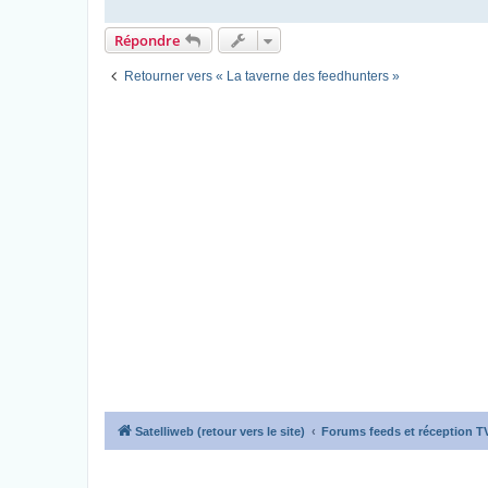
Répondre
Retourner vers « La taverne des feedhunters »
Satelliweb (retour vers le site)
Forums feeds et réception 