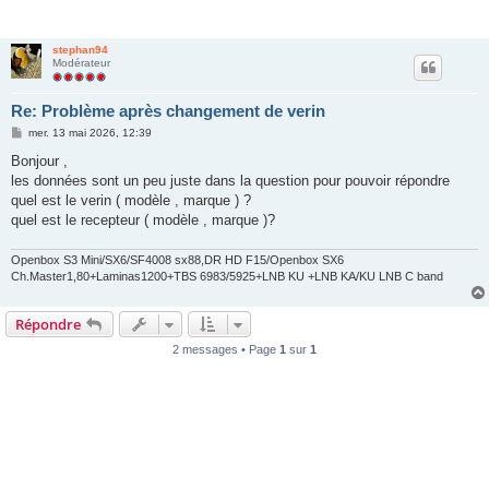
stephan94
Modérateur
Re: Problème après changement de verin
M
mer. 13 mai 2026, 12:39
e
s
Bonjour ,
s
les données sont un peu juste dans la question pour pouvoir répondre
a
g
quel est le verin ( modèle , marque ) ?
e
quel est le recepteur ( modèle , marque )?
Openbox S3 Mini/SX6/SF4008 sx88,DR HD F15/Openbox SX6
Ch.Master1,80+Laminas1200+TBS 6983/5925+LNB KU +LNB KA/KU LNB C band
Répondre
2 messages • Page
1
sur
1