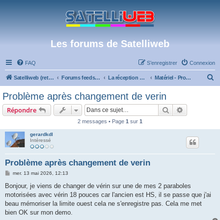
Les forums de Satelliweb
FAQ
S’enregistrer
Connexion
R
Satelliweb (retour vers le site)
Forums feeds et réception TV numérique
La réception par satellite
Matériel - Problèmes de réception
e
Problème après changement de verin
c
Rechercher
Recherche 
Répondre
h
2 messages • Page
1
sur
1
e
gerardkdl
r
Intéressé
c
h
Problème après changement de verin
e
M
mer. 13 mai 2026, 12:13
e
r
s
Bonjour, je viens de changer de vérin sur une de mes 2 paraboles
s
motorisées avec vérin 18 pouces car l'ancien est HS, il se passe que j'ai
a
g
beau mémoriser la limite ouest cela ne s'enregistre pas. Cela me met
e
bien OK sur mon demo.