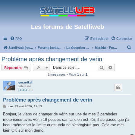
Les forums de Satelliweb
FAQ
S’enregistrer
Connexion
R
Satelliweb (retour vers le site)
Forums feeds et réception TV numérique
La réception par satellite
Matériel - Problèmes de réception
e
Problème après changement de verin
c
Rechercher
Recherche 
Répondre
h
2 messages • Page
1
sur
1
e
gerardkdl
r
Intéressé
c
h
Problème après changement de verin
e
M
mer. 13 mai 2026, 12:13
e
r
s
Bonjour, je viens de changer de vérin sur une de mes 2 paraboles
s
motorisées avec vérin 18 pouces car l'ancien est HS, il se passe que j'ai
a
g
beau mémoriser la limite ouest cela ne s'enregistre pas. Cela me met
e
bien OK sur mon demo.