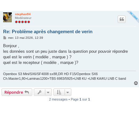
stephan94
Modérateur
Re: Problème après changement de verin
M
mer. 13 mai 2026, 12:39
e
s
Bonjour ,
s
les données sont un peu juste dans la question pour pouvoir répondre
a
g
quel est le verin ( modèle , marque ) ?
e
quel est le recepteur ( modèle , marque )?
Openbox S3 Mini/SX6/SF4008 sx88,DR HD F15/Openbox SX6
Ch.Master1,80+Laminas1200+TBS 6983/5925+LNB KU +LNB KA/KU LNB C band
Répondre
2 messages • Page
1
sur
1