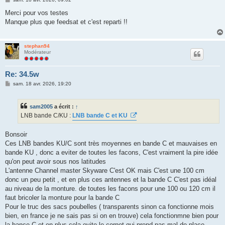
e
s
Merci pour vos testes
s
Manque plus que feedsat et c'est reparti !!
a
g
e
stephan94
Modérateur
Re: 34.5w
M
sam. 18 avr. 2026, 19:20
e
s
s
sam2005
a écrit :
↑
a
g
LNB bande C/KU :
LNB bande C et KU
e
Bonsoir
Ces LNB bandes KU/C sont très moyennes en bande C et mauvaises en
bande KU , donc a eviter de toutes les facons, C'est vraiment la pire idée
qu'on peut avoir sous nos latitudes
L'antenne Channel master Skyware C'est OK mais C'est une 100 cm
donc un peu petit , et en plus ces antennes et la bande C C'est pas idéal
au niveau de la monture. de toutes les facons pour une 100 ou 120 cm il
faut bricoler la monture pour la bande C
Pour le truc des sacs poubelles ( transparents sinon ca fonctionne mois
bien, en france je ne sais pas si on en trouve) cela fonctionmne bien pour
la bance C et en plus cela evite le cornet qui prend pas mal de place