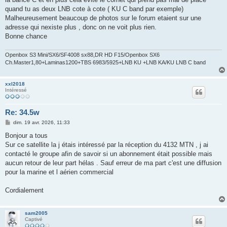
quand tu as deux LNB cote à cote ( KU C band par exemple)
Malheureusement beaucoup de photos sur le forum etaient sur une
adresse qui nexiste plus , donc on ne voit plus rien.
Bonne chance
Openbox S3 Mini/SX6/SF4008 sx88,DR HD F15/Openbox SX6
Ch.Master1,80+Laminas1200+TBS 6983/5925+LNB KU +LNB KA/KU LNB C band
xxl2018
Intéressé
Re: 34.5w
M
dim. 19 avr. 2026, 11:33
e
s
Bonjour a tous
s
Sur ce satellite la j étais intéressé par la réception du 4132 MTN , j ai
a
g
contacté le groupe afin de savoir si un abonnement était possible mais
e
aucun retour de leur part hélas . Sauf erreur de ma part c'est une diffusion
pour la marine et l aérien commercial
Cordialement
sam2005
Captivé