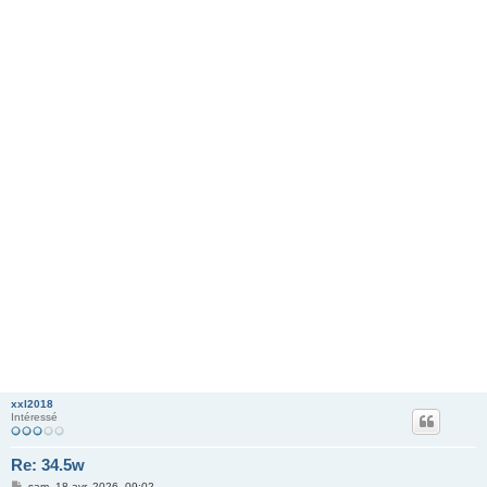
xxl2018
Intéressé
Re: 34.5w
M
sam. 18 avr. 2026, 09:02