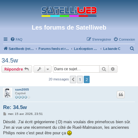
Les forums de Satelliweb
FAQ
S’enregistrer
Connexion
R
Satelliweb (retour vers le site)
Forums feeds et réception TV numérique
La réception par satellite
La bande C
e
34.5w
c
Rechercher
Recherche 
Répondre
h
e
1
2
Précédente
20 messages
r
sam2005
c
Captivé
h
Re: 34.5w
e
M
mer. 15 avr. 2026, 23:51
r
e
s
Désolé. J'ai écrit grégorienne (:D) mais voulais dire primefocus bien sûr.
s
J'en ai vue une récemment du côté de Rueil-Malmaison, les anciennes
a
g
Philips noire c'est peut être pour ça
e