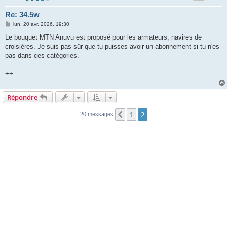
Re: 34.5w
M
lun. 20 avr. 2026, 19:30
e
s
Le bouquet MTN Anuvu est proposé pour les armateurs, navires de
s
croisières. Je suis pas sûr que tu puisses avoir un abonnement si tu n'es
a
g
pas dans ces catégories.
e
++
Répondre
1
2
Précédente
20 messages