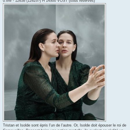
0.8W - 12638 (12625?) H 14500 VOST (sous réserves)
Tristan et Isolde sont épris l’un de l’autre. Or, Isolde doit épouser le roi de