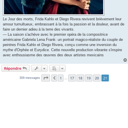
Le Jour des morts, Frida Kahlo et Diego Rivera revivent brièvement leur
amour tumultueux, embrassant à la fois la passion et la douleur, avant de
faire un dernier adieu à la terre des vivants.
— La saison s'achève avec le premier opéra de la compositrice
américaine Gabriela Lena Frank: un portrait magico-réaliste du couple de
peintres Frida Kahlo et Diego Rivera, conçu comme une inversion du
mythe d'Orphée et Eurydice. Cette nouvelle production vibrante s'inspire
avec enthousiasme des œuvres des deux artistes mexicains
Répondre
Page
21
sur
21
1
17
18
19
20
21
Précédente
309 messages
…