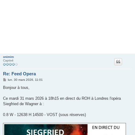
onimim
Captivé
Re: Feed Opera
M
lun. 30 mars 2026, 11:01
e
s
Bonjour à tous,
s
a
g
Ce mardi 31 mars 2026 à 18h15 en direct du ROH à Londres l'opéra
e
Siegfried de Wagner à :
0.8 W - 12638 H 14500 - VOST (sous réserves)