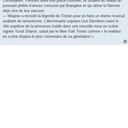
Cornouailles. Pensant boire une potion mortelle, ils avalent en réalité un
puissant philtre d’amour concocté par Brangäne et qui attise la flamme
déjà vive de leur passion.
— Wagner a revisité la légende de Tristan pour en faire un drame musical
exaltant de romantisme. L’électrisante soprano Lise Davidsen saisit le
rôle suprême de la princesse Isolde dans une nouvelle mise en scène
signée Yuval Sharon, salué par le New York Times comme « le metteur
en scène d'opéra le plus visionnaire de sa génération ».