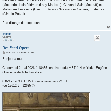
mise en scène par Chiara Muti. La distribution comprend Luca Micheletti
(Macbeth), Lidia Fridman (Lady Macbeth), Giovanni Sala (Macduff) et
Maharram Huseynov (Banco). Décors d'Alessandro Camera, costumes
d'Ursula Patzak.
Pas d'image dsl trop court...
onimim
Captivé
Re: Feed Opera
M
ven. 01 mai 2026, 11:01
e
s
Bonjour à tous,
s
a
g
Ce samedi 2 mai 2026 à 18h55, en direct ddu MET à New York : Eugène
e
Onéguine de Tchaïkovski à:
0.8W - 12638 H 14500 (sous réserves) VOST
(ou 12612 ? - 12625 ?)