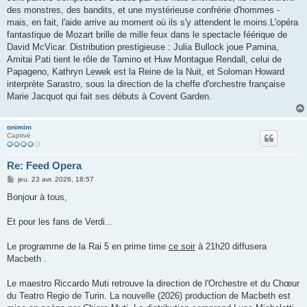
des monstres, des bandits, et une mystérieuse confrérie d'hommes -
mais, en fait, l'aide arrive au moment où ils s'y attendent le moins.L'opéra
fantastique de Mozart brille de mille feux dans le spectacle féérique de
David McVicar. Distribution prestigieuse : Julia Bullock joue Pamina,
Amitai Pati tient le rôle de Tamino et Huw Montague Rendall, celui de
Papageno, Kathryn Lewek est la Reine de la Nuit, et Soloman Howard
interprète Sarastro, sous la direction de la cheffe d'orchestre française
Marie Jacquot qui fait ses débuts à Covent Garden.
onimim
Captivé
Re: Feed Opera
M
jeu. 23 avr. 2026, 18:57
e
s
Bonjour à tous,
s
a
g
Et pour les fans de Verdi...
e
Le programme de la Rai 5 en prime time
ce soir
à 21h20 diffusera
Macbeth .
Le maestro Riccardo Muti retrouve la direction de l'Orchestre et du Chœur
du Teatro Regio de Turin. La nouvelle (2026) production de Macbeth est