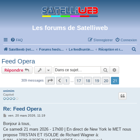
Les forums de Satelliweb
FAQ
S’enregistrer
Connexion
R
Satelliweb (retour vers le site)
Forums feeds et réception TV numérique
Le feedhunting - La chasse aux feeds
Réception et recherche de feeds en bande Ku
e
Feed Opera
c
Rechercher
Recherche 
Répondre
h
e
Page
21
sur
21
1
17
18
19
20
21
Précédente
309 messages
…
r
onimim
c
Captivé
h
Re: Feed Opera
e
M
ven. 20 mars 2026, 11:19
r
e
s
Bonjour à tous,
s
Ce samedi 21 mars 2026 - 17h00 | En direct de New York le MET nous
a
g
propose TRISTAN ET ISOLDE de Richard Wagner à:
e