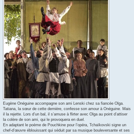
Eugène Onéguine accompagne son ami Lenski chez sa fiancée Olga.
Tatiana, la sœur de cette dernière, confesse son amour à Onéguine. Mais
il la rejette. Lors d’un bal, il s’amuse à flirter avec Olga au point d’attiser
la colère de son ami, qui le provoquera en duel.
En adaptant le poème de Pouchkine pour l’opéra, Tchaïkovski signe un
chef-d’œuvre éblouissant qui séduit par sa musique bouleversante et ses