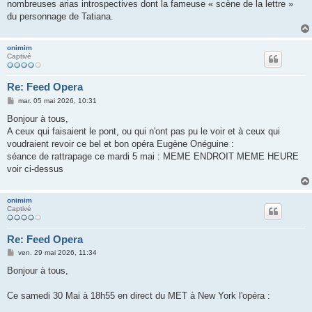
nombreuses arias introspectives dont la fameuse « scène de la lettre »
du personnage de Tatiana.
onimim
Captivé
Re: Feed Opera
M
mar. 05 mai 2026, 10:31
e
s
Bonjour à tous,
s
A ceux qui faisaient le pont, ou qui n'ont pas pu le voir et à ceux qui
a
g
voudraient revoir ce bel et bon opéra Eugène Onéguine :
e
séance de rattrapage ce mardi 5 mai : MEME ENDROIT MEME HEURE
voir ci-dessus
onimim
Captivé
Re: Feed Opera
M
ven. 29 mai 2026, 11:34
e
s
Bonjour à tous,
s
a
g
Ce samedi 30 Mai à 18h55 en direct du MET à New York l'opéra :
e