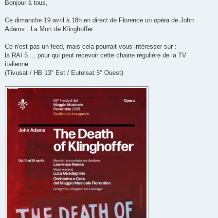
s
Bonjour à tous,
s
a
g
Ce dimanche 19 avril à 18h en direct de Florence un opéra de John
e
Adams : La Mort de Klinghoffer.
Ce n'est pas un feed, mais cela pourrait vous intéresser sur :
la RAI 5 ... pour qui peut recevoir cette chaine régulière de la TV
italienne.
(Tivusat / HB 13° Est / Eutelsat 5° Ouest)