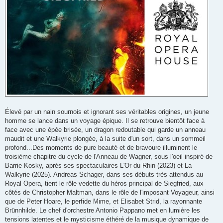
Élevé par un nain sournois et ignorant ses véritables origines, un jeune
homme se lance dans un voyage épique. Il se retrouve bientôt face à
face avec une épée brisée, un dragon redoutable qui garde un anneau
maudit et une Walkyrie plongée, à la suite d'un sort, dans un sommeil
profond...Des moments de pure beauté et de bravoure illuminent le
troisième chapitre du cycle de l'Anneau de Wagner, sous l'oeil inspiré de
Barrie Kosky, après ses spectaculaires L'Or du Rhin (2023) et La
Walkyrie (2025). Andreas Schager, dans ses débuts très attendus au
Royal Opera, tient le rôle vedette du héros principal de Siegfried, aux
côtés de Christopher Maltman, dans le rôle de l'imposant Voyageur, ainsi
que de Peter Hoare, le perfide Mime, et Elisabet Strid, la rayonnante
Brünnhilde. Le chef d'orchestre Antonio Pappano met en lumière les
tensions latentes et le mysticisme éthéré de la musique dynamique de