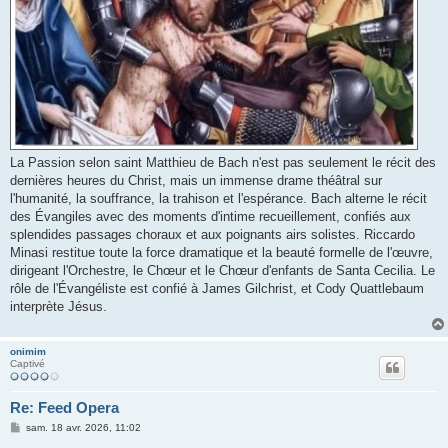
La Passion selon saint Matthieu de Bach n'est pas seulement le récit des
dernières heures du Christ, mais un immense drame théâtral sur
l'humanité, la souffrance, la trahison et l'espérance. Bach alterne le récit
des Évangiles avec des moments d'intime recueillement, confiés aux
splendides passages choraux et aux poignants airs solistes. Riccardo
Minasi restitue toute la force dramatique et la beauté formelle de l'œuvre,
dirigeant l'Orchestre, le Chœur et le Chœur d'enfants de Santa Cecilia. Le
rôle de l'Évangéliste est confié à James Gilchrist, et Cody Quattlebaum
interprète Jésus.
onimim
Captivé
Re: Feed Opera
M
sam. 18 avr. 2026, 11:02
e