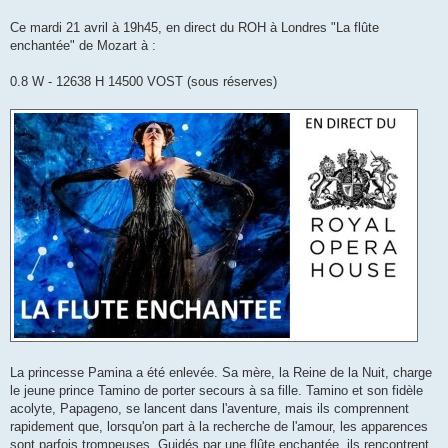
s
a
g
Ce mardi 21 avril à 19h45, en direct du ROH à Londres "La flûte
e
enchantée" de Mozart à :
0.8 W - 12638 H 14500 VOST (sous réserves)
La princesse Pamina a été enlevée. Sa mère, la Reine de la Nuit, charge
le jeune prince Tamino de porter secours à sa fille. Tamino et son fidèle
acolyte, Papageno, se lancent dans l'aventure, mais ils comprennent
rapidement que, lorsqu'on part à la recherche de l'amour, les apparences
sont parfois trompeuses. Guidés par une flûte enchantée, ils rencontrent