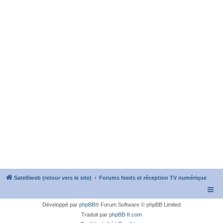
Satelliweb (retour vers le site)
Forums feeds et réception TV numérique
Développé par
phpBB
® Forum Software © phpBB Limited
Traduit par
phpBB-fr.com