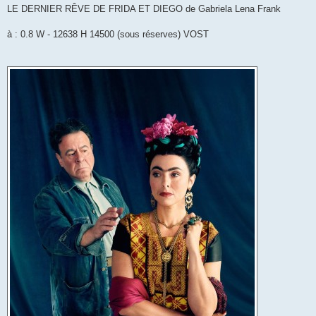
LE DERNIER RÊVE DE FRIDA ET DIEGO de Gabriela Lena Frank
à : 0.8 W - 12638 H 14500 (sous réserves) VOST