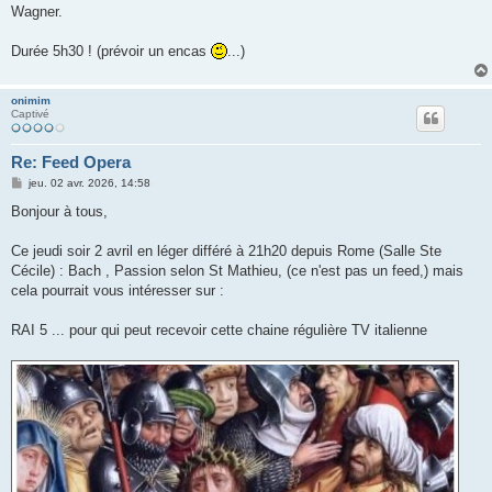
Wagner.
Durée 5h30 ! (prévoir un encas
...)
onimim
Captivé
Re: Feed Opera
M
jeu. 02 avr. 2026, 14:58
e
s
Bonjour à tous,
s
a
g
Ce jeudi soir 2 avril en léger différé à 21h20 depuis Rome (Salle Ste
e
Cécile) : Bach , Passion selon St Mathieu, (ce n'est pas un feed,) mais
cela pourrait vous intéresser sur :
RAI 5 ... pour qui peut recevoir cette chaine régulière TV italienne