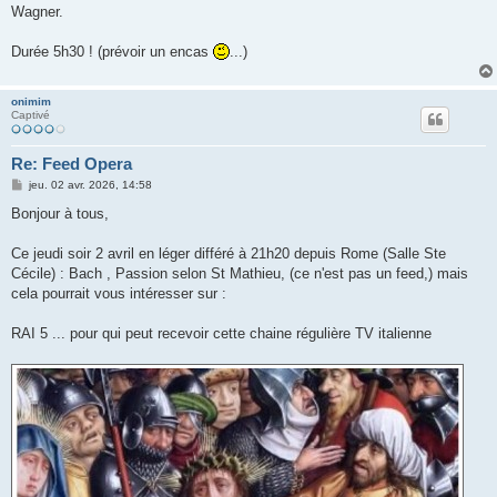
Wagner.
Durée 5h30 ! (prévoir un encas
...)
onimim
Captivé
Re: Feed Opera
M
jeu. 02 avr. 2026, 14:58
e
s
Bonjour à tous,
s
a
g
Ce jeudi soir 2 avril en léger différé à 21h20 depuis Rome (Salle Ste
e
Cécile) : Bach , Passion selon St Mathieu, (ce n'est pas un feed,) mais
cela pourrait vous intéresser sur :
RAI 5 ... pour qui peut recevoir cette chaine régulière TV italienne