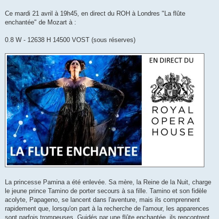
s
a
g
Ce mardi 21 avril à 19h45, en direct du ROH à Londres "La flûte
e
enchantée" de Mozart à :
0.8 W - 12638 H 14500 VOST (sous réserves)
La princesse Pamina a été enlevée. Sa mère, la Reine de la Nuit, charge
le jeune prince Tamino de porter secours à sa fille. Tamino et son fidèle
acolyte, Papageno, se lancent dans l'aventure, mais ils comprennent
rapidement que, lorsqu'on part à la recherche de l'amour, les apparences
sont parfois trompeuses. Guidés par une flûte enchantée, ils rencontrent