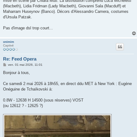
mise en scène par Chiara Muti. La distribution comprend Luca Micheletti
(Macbeth), Lidia Fridman (Lady Macbeth), Giovanni Sala (Macduff) et
Maharram Huseynov (Banco). Décors d'Alessandro Camera, costumes
d'Ursula Patzak.
Pas d'image dsl trop court...
onimim
Captivé
Re: Feed Opera
M
ven. 01 mai 2026, 11:01
e
s
Bonjour à tous,
s
a
g
Ce samedi 2 mai 2026 à 18h55, en direct ddu MET à New York : Eugène
e
Onéguine de Tchaïkovski à:
0.8W - 12638 H 14500 (sous réserves) VOST
(ou 12612 ? - 12625 ?)