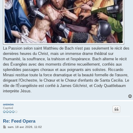
La Passion selon saint Matthieu de Bach n'est pas seulement le récit des
dernières heures du Christ, mais un immense drame théâtral sur
l'humanité, la souffrance, la trahison et l'espérance. Bach alterne le récit
des Évangiles avec des moments d'intime recueillement, confiés aux
splendides passages choraux et aux poignants airs solistes. Riccardo
Minasi restitue toute la force dramatique et la beauté formelle de l'œuvre,
dirigeant l'Orchestre, le Chœur et le Chœur d'enfants de Santa Cecilia. Le
rôle de l'Évangéliste est confié à James Gilchrist, et Cody Quattlebaum
interprète Jésus.
onimim
Captivé
Re: Feed Opera
M
sam. 18 avr. 2026, 11:02
e