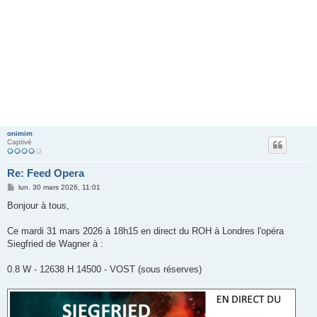
onimim
Captivé
Re: Feed Opera
M
lun. 30 mars 2026, 11:01
e
s
Bonjour à tous,
s
a
g
Ce mardi 31 mars 2026 à 18h15 en direct du ROH à Londres l'opéra
e
Siegfried de Wagner à :
0.8 W - 12638 H 14500 - VOST (sous réserves)