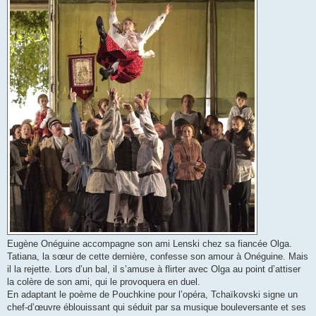
Eugène Onéguine accompagne son ami Lenski chez sa fiancée Olga.
Tatiana, la sœur de cette dernière, confesse son amour à Onéguine. Mais
il la rejette. Lors d’un bal, il s’amuse à flirter avec Olga au point d’attiser
la colère de son ami, qui le provoquera en duel.
En adaptant le poème de Pouchkine pour l’opéra, Tchaïkovski signe un
chef-d’œuvre éblouissant qui séduit par sa musique bouleversante et ses