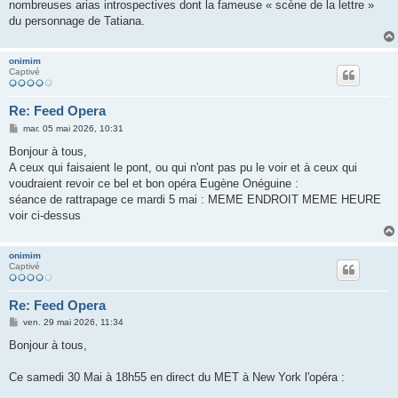
nombreuses arias introspectives dont la fameuse « scène de la lettre »
du personnage de Tatiana.
onimim
Captivé
Re: Feed Opera
M
mar. 05 mai 2026, 10:31
e
s
Bonjour à tous,
s
A ceux qui faisaient le pont, ou qui n'ont pas pu le voir et à ceux qui
a
g
voudraient revoir ce bel et bon opéra Eugène Onéguine :
e
séance de rattrapage ce mardi 5 mai : MEME ENDROIT MEME HEURE
voir ci-dessus
onimim
Captivé
Re: Feed Opera
M
ven. 29 mai 2026, 11:34
e
s
Bonjour à tous,
s
a
g
Ce samedi 30 Mai à 18h55 en direct du MET à New York l'opéra :
e