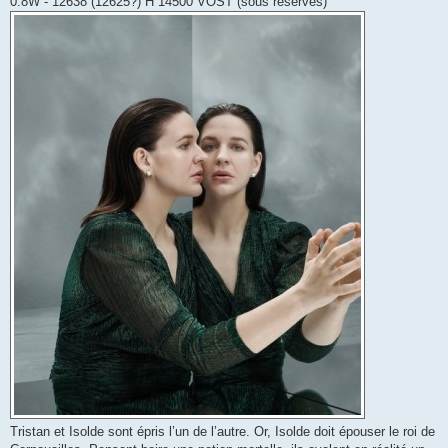
0.8W - 12638 (12625?) H 14500 VOST (sous réserves)
Tristan et Isolde sont épris l’un de l’autre. Or, Isolde doit épouser le roi de