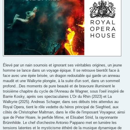
Élevé par un nain sournois et ignorant ses véritables origines, un jeune
homme se lance dans un voyage épique. Il se retrouve bientôt face à
face avec une épée brisée, un dragon redoutable qui garde un anneau
maudit et une Walkyrie plongée, à la suite d'un sort, dans un sommeil
profond...Des moments de pure beauté et de bravoure illuminent le
troisième chapitre du cycle de l'Anneau de Wagner, sous l'oeil inspiré de
Barrie Kosky, après ses spectaculaires L'Or du Rhin (2023) et La
Walkyrie (2025). Andreas Schager, dans ses débuts très attendus au
Royal Opera, tient le rôle vedette du héros principal de Siegfried, aux
côtés de Christopher Maltman, dans le rôle de l'imposant Voyageur, ainsi
que de Peter Hoare, le perfide Mime, et Elisabet Strid, la rayonnante
Brünnhilde. Le chef d'orchestre Antonio Pappano met en lumière les
tensions latentes et le mysticisme éthéré de la musique dynamique de