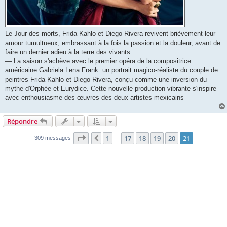
Le Jour des morts, Frida Kahlo et Diego Rivera revivent brièvement leur
amour tumultueux, embrassant à la fois la passion et la douleur, avant de
faire un dernier adieu à la terre des vivants.
— La saison s'achève avec le premier opéra de la compositrice
américaine Gabriela Lena Frank: un portrait magico-réaliste du couple de
peintres Frida Kahlo et Diego Rivera, conçu comme une inversion du
mythe d'Orphée et Eurydice. Cette nouvelle production vibrante s'inspire
avec enthousiasme des œuvres des deux artistes mexicains
Répondre
Page
21
sur
21
1
17
18
19
20
21
Précédente
309 messages
…