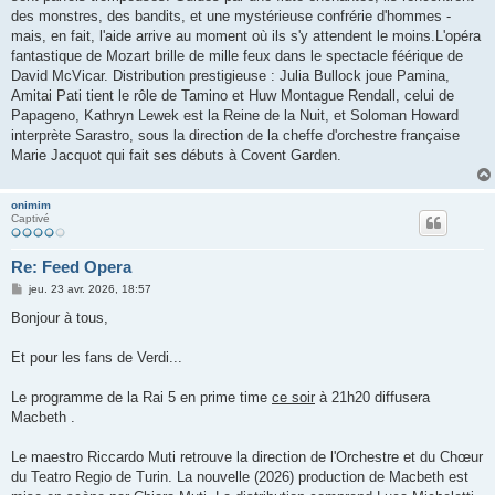
des monstres, des bandits, et une mystérieuse confrérie d'hommes -
mais, en fait, l'aide arrive au moment où ils s'y attendent le moins.L'opéra
fantastique de Mozart brille de mille feux dans le spectacle féérique de
David McVicar. Distribution prestigieuse : Julia Bullock joue Pamina,
Amitai Pati tient le rôle de Tamino et Huw Montague Rendall, celui de
Papageno, Kathryn Lewek est la Reine de la Nuit, et Soloman Howard
interprète Sarastro, sous la direction de la cheffe d'orchestre française
Marie Jacquot qui fait ses débuts à Covent Garden.
onimim
Captivé
Re: Feed Opera
M
jeu. 23 avr. 2026, 18:57
e
s
Bonjour à tous,
s
a
g
Et pour les fans de Verdi...
e
Le programme de la Rai 5 en prime time
ce soir
à 21h20 diffusera
Macbeth .
Le maestro Riccardo Muti retrouve la direction de l'Orchestre et du Chœur
du Teatro Regio de Turin. La nouvelle (2026) production de Macbeth est