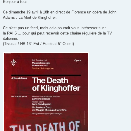
s
Bonjour à tous,
s
a
g
Ce dimanche 19 avril à 18h en direct de Florence un opéra de John
e
Adams : La Mort de Klinghoffer.
Ce n'est pas un feed, mais cela pourrait vous intéresser sur :
la RAI 5 ... pour qui peut recevoir cette chaine régulière de la TV
italienne.
(Tivusat / HB 13° Est / Eutelsat 5° Ouest)