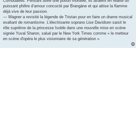
Cornouailles. Pensant boire une potion mortelle, ils avalent en réalité un
puissant philtre d’amour concocté par Brangäne et qui attise la flamme
déjà vive de leur passion.
— Wagner a revisité la légende de Tristan pour en faire un drame musical
exaltant de romantisme. L’électrisante soprano Lise Davidsen saisit le
rôle suprême de la princesse Isolde dans une nouvelle mise en scène
signée Yuval Sharon, salué par le New York Times comme « le metteur
en scène d'opéra le plus visionnaire de sa génération ».