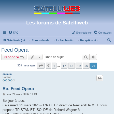
Les forums de Satelliweb
FAQ
S’enregistrer
Connexion
R
Satelliweb (retour vers le site)
Forums feeds et réception TV numérique
Le feedhunting - La chasse aux feeds
Réception et recherche de feeds en bande Ku
e
Feed Opera
c
Rechercher
Recherche 
Répondre
h
e
Page
21
sur
21
1
17
18
19
20
21
Précédente
309 messages
…
r
onimim
c
Captivé
h
Re: Feed Opera
e
M
ven. 20 mars 2026, 11:19
r
e
s
Bonjour à tous,
s
Ce samedi 21 mars 2026 - 17h00 | En direct de New York le MET nous
a
g
propose TRISTAN ET ISOLDE de Richard Wagner à:
e