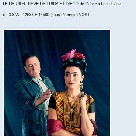
LE DERNIER RÊVE DE FRIDA ET DIEGO de Gabriela Lena Frank
à : 0.8 W - 12638 H 14500 (sous réserves) VOST