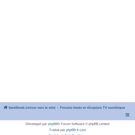
Satelliweb (retour vers le site)
Forums feeds et réception TV numérique
Développé par
phpBB
® Forum Software © phpBB Limited
Traduit par
phpBB-fr.com