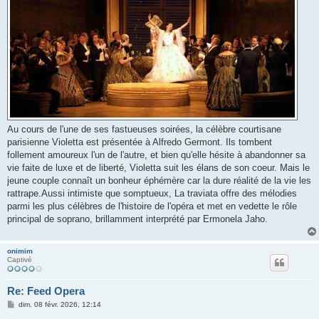
Au cours de l'une de ses fastueuses soirées, la célèbre courtisane
parisienne Violetta est présentée à Alfredo Germont. Ils tombent
follement amoureux l'un de l'autre, et bien qu'elle hésite à abandonner sa
vie faite de luxe et de liberté, Violetta suit les élans de son coeur. Mais le
jeune couple connaît un bonheur éphémère car la dure réalité de la vie les
rattrape.Aussi intimiste que somptueux, La traviata offre des mélodies
parmi les plus célèbres de l'histoire de l'opéra et met en vedette le rôle
principal de soprano, brillamment interprété par Ermonela Jaho.
onimim
Captivé
Re: Feed Opera
M
dim. 08 févr. 2026, 12:14
e