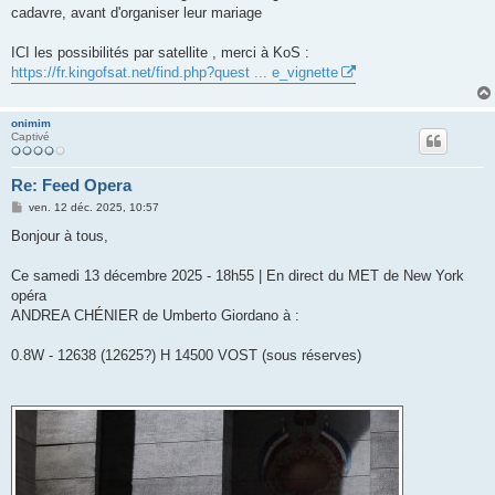
cadavre, avant d'organiser leur mariage
ICI les possibilités par satellite , merci à KoS :
https://fr.kingofsat.net/find.php?quest ... e_vignette
onimim
Captivé
Re: Feed Opera
M
ven. 12 déc. 2025, 10:57
e
s
Bonjour à tous,
s
a
g
Ce samedi 13 décembre 2025 - 18h55 | En direct du MET de New York
e
opéra
ANDREA CHÉNIER de Umberto Giordano à :
0.8W - 12638 (12625?) H 14500 VOST (sous réserves)