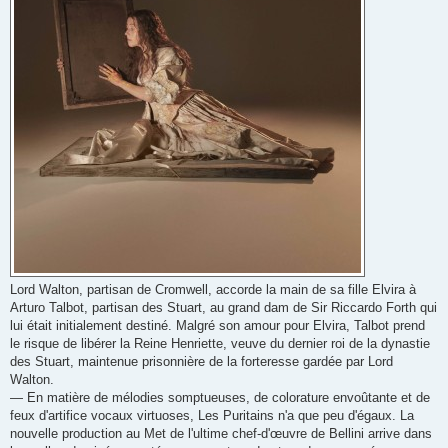
Lord Walton, partisan de Cromwell, accorde la main de sa fille Elvira à
Arturo Talbot, partisan des Stuart, au grand dam de Sir Riccardo Forth qui
lui était initialement destiné. Malgré son amour pour Elvira, Talbot prend
le risque de libérer la Reine Henriette, veuve du dernier roi de la dynastie
des Stuart, maintenue prisonnière de la forteresse gardée par Lord
Walton.
— En matière de mélodies somptueuses, de colorature envoûtante et de
feux d'artifice vocaux virtuoses, Les Puritains n'a que peu d'égaux. La
nouvelle production au Met de l'ultime chef-d'œuvre de Bellini arrive dans