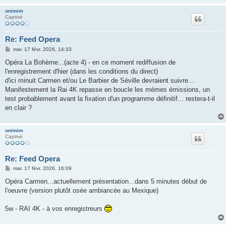
e
onimim
Captivé
Re: Feed Opera
M
mar. 17 févr. 2026, 14:33
e
s
Opéra La Bohème...(acte 4) - en ce moment rediffusion de
s
l'enregistrement d'hier (dans les conditions du direct)
a
g
d'ici minuit Carmen et/ou Le Barbier de Séville devraient suivre...
e
Manifestement la Rai 4K repasse en boucle les mémes émissions, un
test probablement avant la fixation d'un programme définitif... restera-t-il
en clair ?
onimim
Captivé
Re: Feed Opera
M
mar. 17 févr. 2026, 16:09
e
s
Opéra Carmen...actuellement présentation...dans 5 minutes début de
s
l'oeuvre (version plutôt osée ambiancée au Mexique)
a
g
e
5w - RAI 4K - à vos enregistreurs