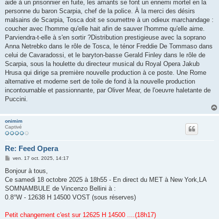
aide à un prisonnier en fuite, les amants se font un ennemi mortel en la
personne du baron Scarpia, chef de la police. À la merci des désirs
malsains de Scarpia, Tosca doit se soumettre à un odieux marchandage :
coucher avec l'homme qu'elle hait afin de sauver l'homme qu'elle aime.
Parviendra-t-elle à s'en sortir ?Distribution prestigieuse avec la soprano
Anna Netrebko dans le rôle de Tosca, le ténor Freddie De Tommaso dans
celui de Cavaradossi, et le baryton-basse Gerald Finley dans le rôle de
Scarpia, sous la houlette du directeur musical du Royal Opera Jakub
Hrusa qui dirige sa première nouvelle production à ce poste. Une Rome
alternative et moderne sert de toile de fond à la nouvelle production
incontournable et passionnante, par Oliver Mear, de l'oeuvre haletante de
Puccini.
onimim
Captivé
Re: Feed Opera
M
ven. 17 oct. 2025, 14:17
e
s
Bonjour à tous,
s
Ce samedi 18 octobre 2025 à 18h55 - En direct du MET à New York,LA
a
g
SOMNAMBULE de Vincenzo Bellini à :
e
0.8°W - 12638 H 14500 VOST (sous réserves)
Petit changement c'est sur 12625 H 14500 ....(18h17)