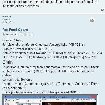
pour mieux confronter le monde de la raison et de la morale à celui des
intuitions et des croyances.
onimim
Captivé
Re: Feed Opera
M
lun. 16 févr. 2026, 16:02
e
s
Bonjour à tous,
s
Je relaie ici une info de Kingofsat d'aujourd'hui... (MERCiiiii) :
a
g
Eutelsat 5 West B (5°W), 2026-02-16
e
Nouvelle fréquence pour Rai 4K: 12606.00MHz, pol.V (DVB-S2 SR:35294
FEC:2/3, T2-MI, PLP: 0, stream 5 SID:1074 PID:224[H.265] /324,424-
Clair
).
Et pour ceux qui sont équipés pour recevoir cette chaine, et pour l'avoir
vérifié depuis ce matin ( PC et Octagon SF8008), ont été diffusés 2
opéras :
ce matin : La Bohème
en ce moment : Carmen enregistrée aux Thermes de Caracalla à Rome
(2025 sauf erreur)
Sur la photo vous avez un max d'infos grâce à AltDVB ...