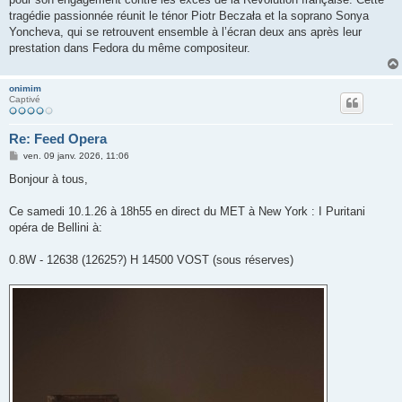
tragédie passionnée réunit le ténor Piotr Beczała et la soprano Sonya
Yoncheva, qui se retrouvent ensemble à l’écran deux ans après leur
prestation dans Fedora du même compositeur.
onimim
Captivé
Re: Feed Opera
M
ven. 09 janv. 2026, 11:06
e
s
Bonjour à tous,
s
a
g
Ce samedi 10.1.26 à 18h55 en direct du MET à New York : I Puritani
e
opéra de Bellini à:
0.8W - 12638 (12625?) H 14500 VOST (sous réserves)