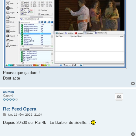
Pourvu que ça dure !
Dont acte
onimim
Captivé
Re: Feed Opera
M
lun. 16 févr. 2026, 21:04
e
s
Depuis 20h30 sur Rai 4k : Le Barbier de Séville...
s
a
g