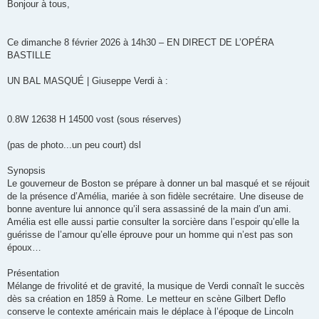
s
Bonjour à tous,
s
a
g
e
Ce dimanche 8 février 2026 à 14h30 – EN DIRECT DE L’OPÉRA
BASTILLE
UN BAL MASQUÉ | Giuseppe Verdi à :
0.8W 12638 H 14500 vost (sous réserves)
(pas de photo...un peu court) dsl
Synopsis
Le gouverneur de Boston se prépare à donner un bal masqué et se réjouit
de la présence d’Amélia, mariée à son fidèle secrétaire. Une diseuse de
bonne aventure lui annonce qu’il sera assassiné de la main d’un ami.
Amélia est elle aussi partie consulter la sorcière dans l’espoir qu’elle la
guérisse de l’amour qu’elle éprouve pour un homme qui n’est pas son
époux…
Présentation
Mélange de frivolité et de gravité, la musique de Verdi connaît le succès
dès sa création en 1859 à Rome. Le metteur en scène Gilbert Deflo
conserve le contexte américain mais le déplace à l’époque de Lincoln