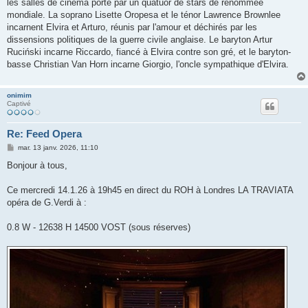
les salles de cinéma porté par un quatuor de stars de renommée
mondiale. La soprano Lisette Oropesa et le ténor Lawrence Brownlee
incarnent Elvira et Arturo, réunis par l'amour et déchirés par les
dissensions politiques de la guerre civile anglaise. Le baryton Artur
Ruciński incarne Riccardo, fiancé à Elvira contre son gré, et le baryton-
basse Christian Van Horn incarne Giorgio, l'oncle sympathique d'Elvira.
onimim
Captivé
Re: Feed Opera
M
mar. 13 janv. 2026, 11:10
e
s
Bonjour à tous,
s
a
g
Ce mercredi 14.1.26 à 19h45 en direct du ROH à Londres LA TRAVIATA
e
opéra de G.Verdi à :
0.8 W - 12638 H 14500 VOST (sous réserves)