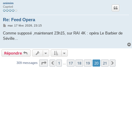
onimim
Captivé
Re: Feed Opera
M
mar. 17 févr. 2026, 23:15
e
s
Comme supposé ,maintenant 23h15, sur RAI 4K : opéra Le Barbier de
s
Séville...
a
g
e
Répondre
Page
20
sur
21
1
17
18
19
20
21
Précédente
Suivant
309 messages
…