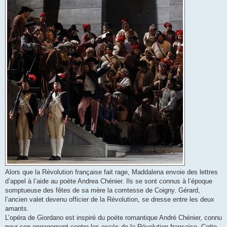
Alors que la Révolution française fait rage, Maddalena envoie des lettres
d’appel à l’aide au poète Andrea Chénier. Ils se sont connus à l’époque
somptueuse des fêtes de sa mère la comtesse de Coigny. Gérard,
l’ancien valet devenu officier de la Révolution, se dresse entre les deux
amants.
L’opéra de Giordano est inspiré du poète romantique André Chénier, connu
pour son engagement contre les excès de la Révolution française. Cette