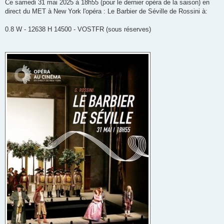
g
Ce samedi 31 mai 2025 à 18h55 (pour le dernier opéra de la saison) en
e
direct du MET à New York l'opéra : Le Barbier de Séville de Rossini à:
0.8 W - 12638 H 14500 - VOSTFR (sous réserves)