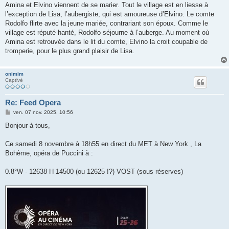
Amina et Elvino viennent de se marier. Tout le village est en liesse à
l’exception de Lisa, l’aubergiste, qui est amoureuse d’Elvino. Le comte
Rodolfo flirte avec la jeune mariée, contrariant son époux. Comme le
village est réputé hanté, Rodolfo séjourne à l’auberge. Au moment où
Amina est retrouvée dans le lit du comte, Elvino la croit coupable de
tromperie, pour le plus grand plaisir de Lisa.
onimim
Captivé
Re: Feed Opera
M
ven. 07 nov. 2025, 10:56
e
s
Bonjour à tous,
s
a
g
Ce samedi 8 novembre à 18h55 en direct du MET à New York , La
e
Bohème, opéra de Puccini à :
0.8°W - 12638 H 14500 (ou 12625 !?) VOST (sous réserves)