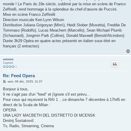
monde ! Le Paris du 19e siècle, sublimé par la mise en scène de Franco
Zeffirelli, rend hommage à la splendeur du chef-d’œuvre de Puccini.
Mise en scène Franco Zeffirelli
Direction musicale Keri-Lynn Wilson
Distribution Juliana Grigoryan (Mimì), Heidi Stober (Musetta), Freddie De
Tommaso (Rodolfo), Lucas Meachem (Marcello), Sean Michael Plumb
(Schaunard), Jongmin Park (Colline), Donald Maxwell (Benoit/Alcindoro)
Durée 3h29 Opéra en quatre actes présenté en italien sous-titré en
français (2 entractes).
onimim
Captivé
Re: Feed Opera
M
sam. 06 déc. 2025, 11:37
e
s
Bonjour à tous,
s
Il ne s'agit pas d'un "feed" et j'ignore s'il est prévu...
a
g
Pour ceux qui reçoivent la RAI 1 ...ce dimanche 7 décembre à 17h45 en
e
direct de la Scala de Milan :
OPERA
UNA LADY MACBETH DEL DISTRETTO DI MCENSK
Dmitrij Šostakovič
Tv, Radio, Streaming, Cinema