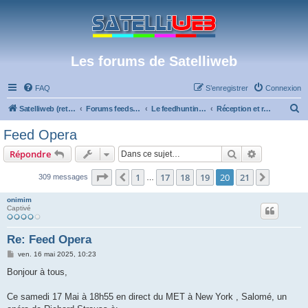
Les forums de Satelliweb
FAQ
S’enregistrer
Connexion
R
Satelliweb (retour vers le site)
Forums feeds et réception TV numérique
Le feedhunting - La chasse aux feeds
Réception et recherche de feeds en bande Ku
e
Feed Opera
c
Rechercher
Recherche 
Répondre
h
e
Page
20
sur
21
1
17
18
19
20
21
Précédente
Suivant
309 messages
…
r
onimim
c
Captivé
h
Re: Feed Opera
e
M
ven. 16 mai 2025, 10:23
r
e
s
Bonjour à tous,
s
a
g
Ce samedi 17 Mai à 18h55 en direct du MET à New York , Salomé, un
e