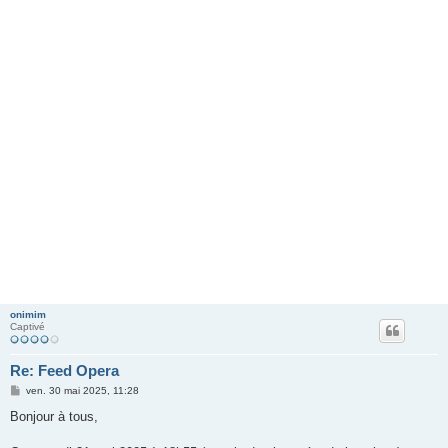
onimim
Captivé
Re: Feed Opera
M
ven. 30 mai 2025, 11:28
e
s
Bonjour à tous,
s
a