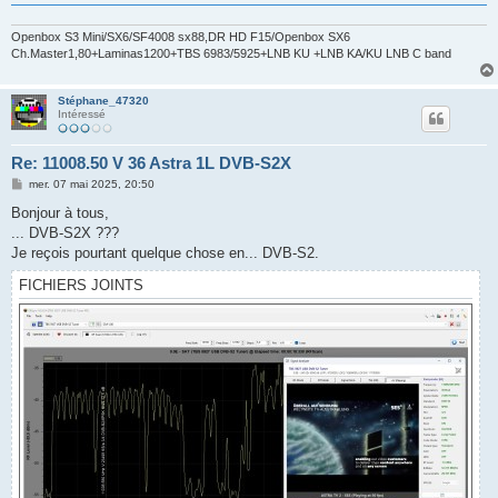
Openbox S3 Mini/SX6/SF4008 sx88,DR HD F15/Openbox SX6
Ch.Master1,80+Laminas1200+TBS 6983/5925+LNB KU +LNB KA/KU LNB C band
Stéphane_47320
Intéressé
Re: 11008.50 V 36 Astra 1L DVB-S2X
M
mer. 07 mai 2025, 20:50
e
s
Bonjour à tous,
s
... DVB-S2X ???
a
g
Je reçois pourtant quelque chose en... DVB-S2.
e
FICHIERS JOINTS