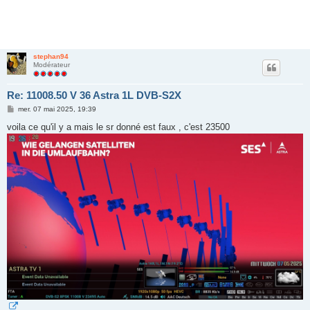
stephan94
Modérateur
Re: 11008.50 V 36 Astra 1L DVB-S2X
M
mer. 07 mai 2025, 19:39
e
s
voila ce qu'il y a mais le sr donné est faux , c'est 23500
s
a
g
e