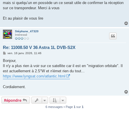
mais si quelqu’un en possède un ce serait utile de confirmer la réception
sur ce transpondeur. Merci à vous
Et au plaisir de vous lire
Stéphane_47320
Intéressé
Re: 11008.50 V 36 Astra 1L DVB-S2X
M
ven. 16 janv. 2026, 11:46
e
s
Bonjour,
s
Il n'y a plus rien à voir sur ce satellite car il est en "migration orbitale". Il
a
g
est actuellement à 2.5°W et n'émet rien du tout...
e
https://www.lyngsat.com/atlantic.html
Cordialement.
Répondre
6 messages • Page
1
sur
1