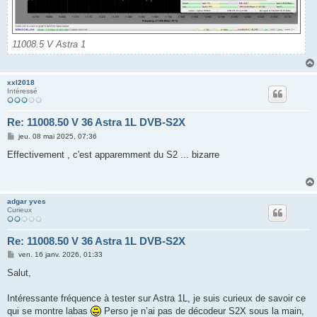
11008.5 V Astra 1
xxl2018
Intéressé
Re: 11008.50 V 36 Astra 1L DVB-S2X
M
jeu. 08 mai 2025, 07:36
e
s
Effectivement , c'est apparemment du S2 ... bizarre
s
a
g
e
adgar yves
Curieux
Re: 11008.50 V 36 Astra 1L DVB-S2X
M
ven. 16 janv. 2026, 01:33
e
s
Salut,
s
a
g
Intéressante fréquence à tester sur Astra 1L, je suis curieux de savoir ce
e
qui se montre labas
Perso je n’ai pas de décodeur S2X sous la main,