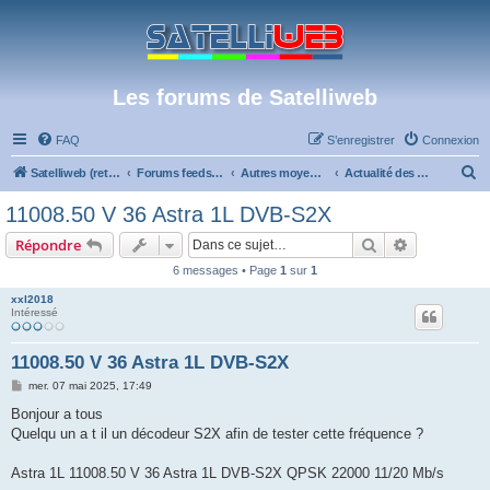
Les forums de Satelliweb
FAQ
S’enregistrer
Connexion
R
Satelliweb (retour vers le site)
Forums feeds et réception TV numérique
Autres moyens de réception et actualités
Actualité des chaînes TV et des technologies
e
11008.50 V 36 Astra 1L DVB-S2X
c
Rechercher
Recherche 
Répondre
h
6 messages • Page
1
sur
1
e
xxl2018
r
Intéressé
c
h
11008.50 V 36 Astra 1L DVB-S2X
e
M
mer. 07 mai 2025, 17:49
e
r
s
Bonjour a tous
s
Quelqu un a t il un décodeur S2X afin de tester cette fréquence ?
a
g
e
Astra 1L 11008.50 V 36 Astra 1L DVB-S2X QPSK 22000 11/20 Mb/s