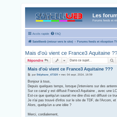
Les forum
Forums feeds et réc
Accès rapide
FAQ
Satelliweb (retour vers le site)
Forums feeds et réception 
Mais d'où vient ce France3 Aquitaine ?
R
Répondre
Mais d'où vient ce France3 Aquitaine ???
M
par
Stéphane_47320
»
mer. 04 sept. 2024, 16:59
e
s
Bonjour à tous,
s
Depuis quelques temps, lorsque j'interviens sur des antenn
a
g
Sur ce canal y est diffusé France3 Aquitaine , avec une L
e
Est-ce que quelqu'un saurait me dire d'où est diffusé ce tr
Je n'ai pas trouvé d'infos sur le site de TDF, de l'Arcom, et 
Alors, quelqu'un a une idée ?
Merci, cordialement,