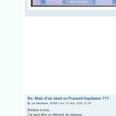
Re: Mais d'où vient ce France3 Aquitaine ???
M
par
Stéphane_47320
»
jeu. 12 sept. 2024, 21:18
e
s
Bonjour à tous,
s
J'ai peut-être un élément de réponse...
a