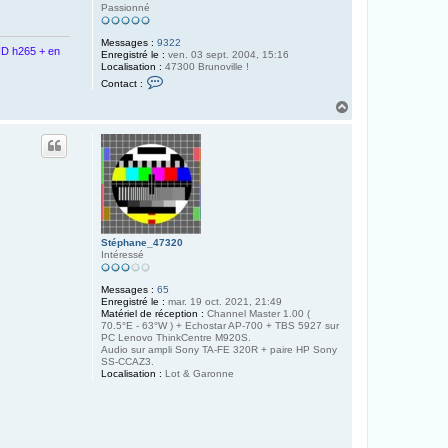
Passionné
Messages :
9322
D h265 + en
Enregistré le :
ven. 03 sept. 2004, 15:16
Localisation :
47300 Brunoville !
C
Contact :
o
n
H
t
a
a
u
c
t
t
e
r
F
E
E
D
E
Stéphane_47320
L
Intéressé
E
Messages :
65
Enregistré le :
mar. 19 oct. 2021, 21:49
Matériel de réception :
Channel Master 1.00 (
70.5°E - 63°W ) + Echostar AP-700 + TBS 5927 sur
PC Lenovo ThinkCentre M920S.
Audio sur ampli Sony TA-FE 320R + paire HP Sony
SS-CCAZ3.
Localisation :
Lot & Garonne