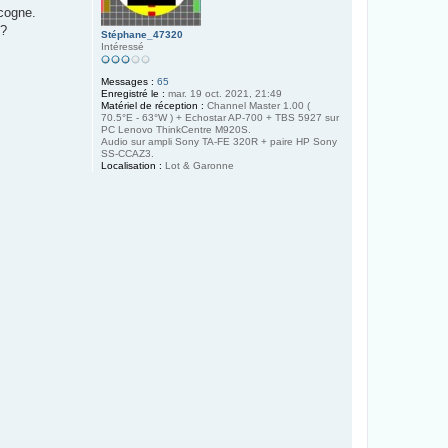
scogne.
 ?
Stéphane_47320
Intéressé
Messages :
65
Enregistré le :
mar. 19 oct. 2021, 21:49
Matériel de réception :
Channel Master 1.00 (
70.5°E - 63°W ) + Echostar AP-700 + TBS 5927 sur
PC Lenovo ThinkCentre M920S.
Audio sur ampli Sony TA-FE 320R + paire HP Sony
SS-CCAZ3.
Localisation :
Lot & Garonne