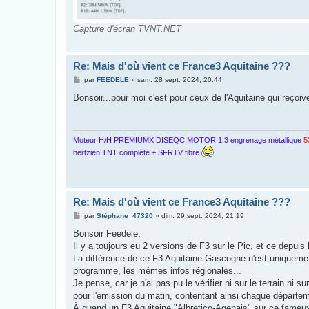
Capture d'écran TVNT.NET
Re: Mais d'où vient ce France3 Aquitaine ???
M
par
FEEDELE
»
sam. 28 sept. 2024, 20:44
e
s
Bonsoir...pour moi c'est pour ceux de l'Aquitaine qui reçoive
s
a
g
e
Moteur H/H PREMIUMX DISEQC MOTOR 1.3 engrenage métallique
5
hertzien TNT complète + SFRTV fibre
Re: Mais d'où vient ce France3 Aquitaine ???
M
par
Stéphane_47320
»
dim. 29 sept. 2024, 21:19
e
s
Bonsoir Feedele,
s
Il y a toujours eu 2 versions de F3 sur le Pic, et ce depuis
a
g
La différence de ce F3 Aquitaine Gascogne n'est uniquement
e
programme, les mêmes infos régionales...
Je pense, car je n'ai pas pu le vérifier ni sur le terrain ni
pour l'émission du matin, contentant ainsi chaque départeme
À quand un F3 Aquitaine "Albretico-Agenais" sur ce fameu