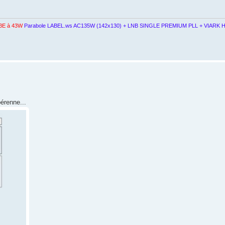
3E à 43W
Parabole LABEL.ws AC135W (142x130) + LNB SINGLE PREMIUM PLL + VIARK H
pérenne...