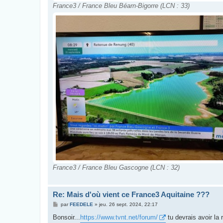
France3 / France Bleu Béarn-Bigorre (LCN : 33)
France3 / France Bleu Gascogne (LCN : 32)
Re: Mais d'où vient ce France3 Aquitaine ???
M
par
FEEDELE
»
jeu. 26 sept. 2024, 22:17
e
s
Bonsoir...
https://www.tvnt.net/forum/
tu devrais avoir la
s