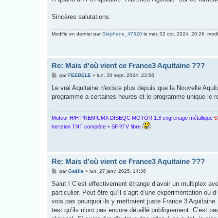
Sincères salutations.
Modifié en dernier par
Stéphane_47320
le mer. 02 oct. 2024, 20:26, modif
Re: Mais d'où vient ce France3 Aquitaine ???
M
par
FEEDELE
»
lun. 30 sept. 2024, 23:56
e
s
Le vrai Aquitaine n'existe plus depuis que la Nouvelle Aqui
s
programme a certaines heures et le programme unique le res
a
g
e
Moteur H/H PREMIUMX DISEQC MOTOR 1.3 engrenage métallique
5
hertzien TNT complète + SFRTV fibre
Re: Mais d'où vient ce France3 Aquitaine ???
M
par
Gaëlle
»
lun. 27 janv. 2025, 14:36
e
s
Salut ! C’est effectivement étrange d’avoir un multiplex 
s
particulier. Peut-être qu’il s’agit d’une expérimentation ou
a
g
vois pas pourquoi ils y mettraient juste France 3 Aquitaine. S
e
test qu’ils n’ont pas encore détaillé publiquement. C’est p