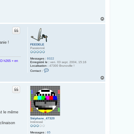
H
a
u
t
anie !
FEEDELE
Passionné
Messages :
9322
D h265 + en
Enregistré le :
ven. 03 sept. 2004, 15:16
Localisation :
47300 Brunoville !
C
Contact :
o
n
H
t
a
a
u
c
t
t
e
r
F
E
E
est le même
D
E
Stéphane_47320
L
Intéressé
clinaison
E
Messages :
65