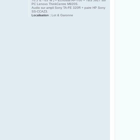
70.5°E - 63°W ) + Echostar AP-700 + TBS 5927 sur
PC Lenovo ThinkCentre M920S.
Audio sur ampli Sony TA-FE 320R + paire HP Sony
SS-CCAZ3.
Localisation :
Lot & Garonne