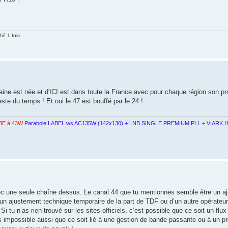
ié 1 fois.
taine est née et d'ICI est dans toute la France avec pour chaque région son pr
te du temps ! Et oui le 47 est bouffé par le 24 !
3E à 43W
Parabole LABEL.ws AC135W (142x130) + LNB SINGLE PREMIUM PLL + VIARK H
avec une seule chaîne dessus. Le canal 44 que tu mentionnes semble être un a
 d’un ajustement technique temporaire de la part de TDF ou d’un autre opérateur
i tu n’as rien trouvé sur les sites officiels, c’est possible que ce soit un flux
as impossible aussi que ce soit lié à une gestion de bande passante ou à un pr