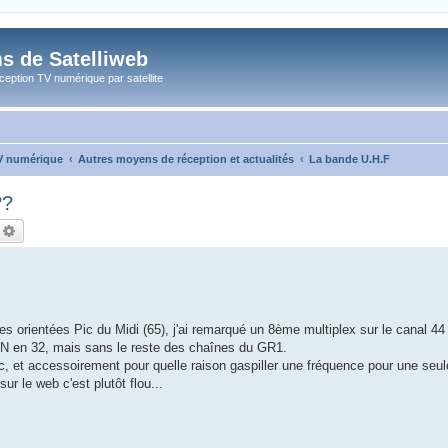
s de Satelliweb
eption TV numérique par satellite
TV numérique
Autres moyens de réception et actualités
La bande U.H.F
??
echercher
Recherche avancée
es orientées Pic du Midi (65), j'ai remarqué un 8ème multiplex sur le canal 44
CN en 32, mais sans le reste des chaînes du GR1.
uc, et accessoirement pour quelle raison gaspiller une fréquence pour une seul
sur le web c'est plutôt flou...