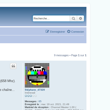
Rechercher
Recherche avancé
S’enregistrer
Connexion
9 messages • Page
1
sur
1
 (658 Mhz).
e chaîne...
Stéphane_47320
Intéressé
Messages :
65
Enregistré le :
mar. 19 oct. 2021, 21:49
Matériel de réception :
Channel Master 1.00 (