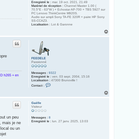
Enregistré le :
mar. 19 oct. 2021, 21:49
Matériel de réception :
Channel Master 1.00 (
70.5°E - 63°W ) + Echostar AP-700 + TBS 5927 sur
PC Lenovo ThinkCentre M920S.
Audio sur ampli Sony TA-FE 320R + paire HP Sony
SS-CCAZ3.
Localisation :
Lot & Garonne
H
a
u
t
opre
FEEDELE
Passionné
Messages :
9322
D h265 + en
Enregistré le :
ven. 03 sept. 2004, 15:16
Localisation :
47300 Brunoville !
C
Contact :
o
n
H
t
a
a
u
c
Gaëlle
t
t
Visiteur
e
r
jout un peu
F
Messages :
8
E
Enregistré le :
lun. 27 janv. 2025, 13:03
, mais je ne
E
 local ou un
D
E
ojet
L