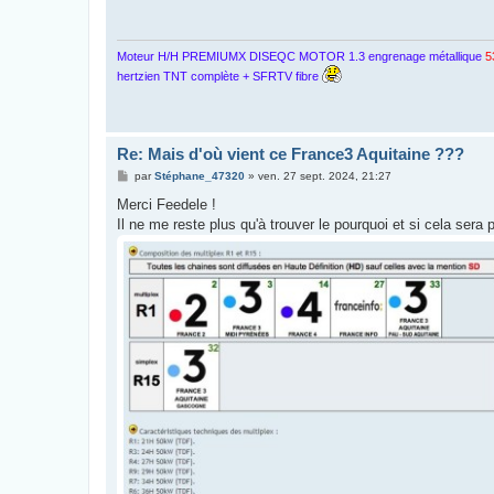
a
g
e
Moteur H/H PREMIUMX DISEQC MOTOR 1.3 engrenage métallique
5
hertzien TNT complète + SFRTV fibre
Re: Mais d'où vient ce France3 Aquitaine ???
M
par
Stéphane_47320
»
ven. 27 sept. 2024, 21:27
e
s
Merci Feedele !
s
Il ne me reste plus qu'à trouver le pourquoi et si cela sera 
a
g
e