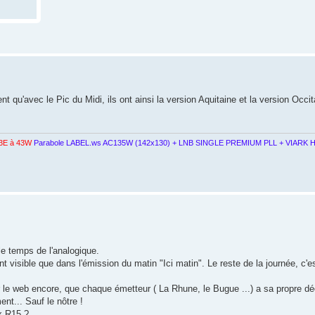
nt qu'avec le Pic du Midi, ils ont ainsi la version Aquitaine et la version Occit
3E à 43W
Parabole LABEL.ws AC135W (142x130) + LNB SINGLE PREMIUM PLL + VIARK H
 le temps de l'analogique.
 visible que dans l'émission du matin "Ici matin". Le reste de la journée, c'
 sur le web encore, que chaque émetteur ( La Rhune, le Bugue ...) a sa propre dé
nt... Sauf le nôtre !
x R15 ?