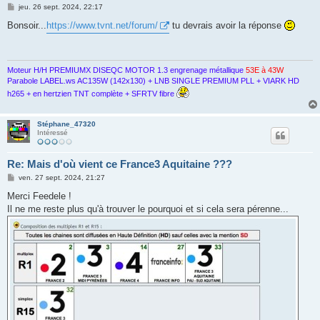
M
jeu. 26 sept. 2024, 22:17
e
s
Bonsoir...
https://www.tvnt.net/forum/
tu devrais avoir la réponse
s
a
g
e
Moteur H/H PREMIUMX DISEQC MOTOR 1.3 engrenage métallique
53E à 43W
Parabole LABEL.ws AC135W (142x130) + LNB SINGLE PREMIUM PLL + VIARK HD
h265 + en hertzien TNT complète + SFRTV fibre
Stéphane_47320
Intéressé
Re: Mais d'où vient ce France3 Aquitaine ???
M
ven. 27 sept. 2024, 21:27
e
s
Merci Feedele !
s
Il ne me reste plus qu'à trouver le pourquoi et si cela sera pérenne...
a
g
e