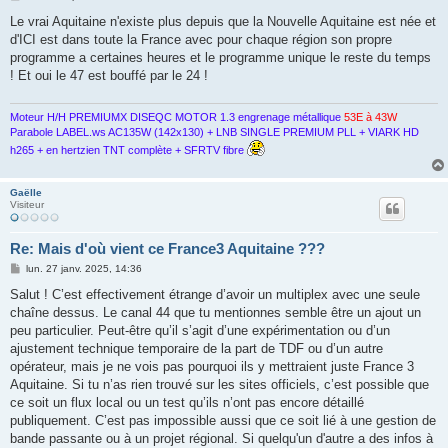
e
s
Le vrai Aquitaine n'existe plus depuis que la Nouvelle Aquitaine est née et
s
d'ICI est dans toute la France avec pour chaque région son propre
a
g
programme a certaines heures et le programme unique le reste du temps
e
! Et oui le 47 est bouffé par le 24 !
Moteur H/H PREMIUMX DISEQC MOTOR 1.3 engrenage métallique
53E à 43W
Parabole LABEL.ws AC135W (142x130) + LNB SINGLE PREMIUM PLL + VIARK HD
h265 + en hertzien TNT complète + SFRTV fibre
Gaëlle
Visiteur
Re: Mais d'où vient ce France3 Aquitaine ???
M
lun. 27 janv. 2025, 14:36
e
s
Salut ! C’est effectivement étrange d’avoir un multiplex avec une seule
s
chaîne dessus. Le canal 44 que tu mentionnes semble être un ajout un
a
g
peu particulier. Peut-être qu’il s’agit d’une expérimentation ou d’un
e
ajustement technique temporaire de la part de TDF ou d’un autre
opérateur, mais je ne vois pas pourquoi ils y mettraient juste France 3
Aquitaine. Si tu n’as rien trouvé sur les sites officiels, c’est possible que
ce soit un flux local ou un test qu’ils n’ont pas encore détaillé
publiquement. C’est pas impossible aussi que ce soit lié à une gestion de
bande passante ou à un projet régional. Si quelqu'un d'autre a des infos à