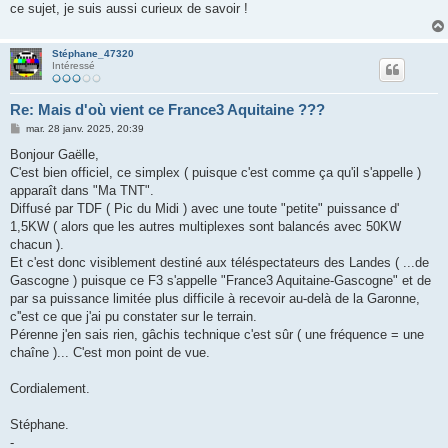
ce sujet, je suis aussi curieux de savoir !
Stéphane_47320
Intéressé
Re: Mais d'où vient ce France3 Aquitaine ???
M
mar. 28 janv. 2025, 20:39
e
s
Bonjour Gaëlle,
s
C'est bien officiel, ce simplex ( puisque c'est comme ça qu'il s'appelle )
a
g
apparaît dans "Ma TNT".
e
Diffusé par TDF ( Pic du Midi ) avec une toute "petite" puissance d'
1,5KW ( alors que les autres multiplexes sont balancés avec 50KW
chacun ).
Et c'est donc visiblement destiné aux téléspectateurs des Landes ( ...de
Gascogne ) puisque ce F3 s'appelle "France3 Aquitaine-Gascogne" et de
par sa puissance limitée plus difficile à recevoir au-delà de la Garonne,
c''est ce que j'ai pu constater sur le terrain.
Pérenne j'en sais rien, gâchis technique c'est sûr ( une fréquence = une
chaîne )... C'est mon point de vue.
Cordialement.
Stéphane.
-