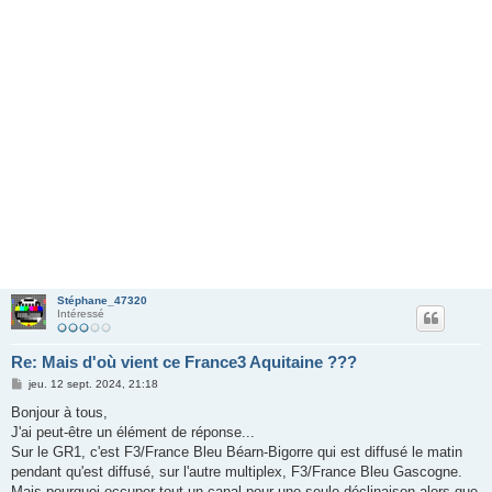
Stéphane_47320
Intéressé
Re: Mais d'où vient ce France3 Aquitaine ???
M
jeu. 12 sept. 2024, 21:18
e
s
Bonjour à tous,
s
J'ai peut-être un élément de réponse...
a
g
Sur le GR1, c'est F3/France Bleu Béarn-Bigorre qui est diffusé le matin
e
pendant qu'est diffusé, sur l'autre multiplex, F3/France Bleu Gascogne.
Mais pourquoi occuper tout un canal pour une seule déclinaison alors que