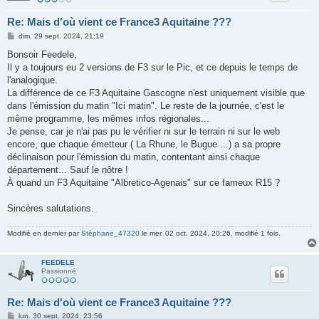
Re: Mais d'où vient ce France3 Aquitaine ???
M
dim. 29 sept. 2024, 21:19
e
s
Bonsoir Feedele,
s
Il y a toujours eu 2 versions de F3 sur le Pic, et ce depuis le temps de
a
g
l'analogique.
e
La différence de ce F3 Aquitaine Gascogne n'est uniquement visible que
dans l'émission du matin "Ici matin". Le reste de la journée, c'est le
même programme, les mêmes infos régionales...
Je pense, car je n'ai pas pu le vérifier ni sur le terrain ni sur le web
encore, que chaque émetteur ( La Rhune, le Bugue ...) a sa propre
déclinaison pour l'émission du matin, contentant ainsi chaque
département... Sauf le nôtre !
À quand un F3 Aquitaine "Albretico-Agenais" sur ce fameux R15 ?
Sincères salutations.
Modifié en dernier par
Stéphane_47320
le mer. 02 oct. 2024, 20:26, modifié 1 fois.
FEEDELE
Passionné
Re: Mais d'où vient ce France3 Aquitaine ???
M
lun. 30 sept. 2024, 23:56