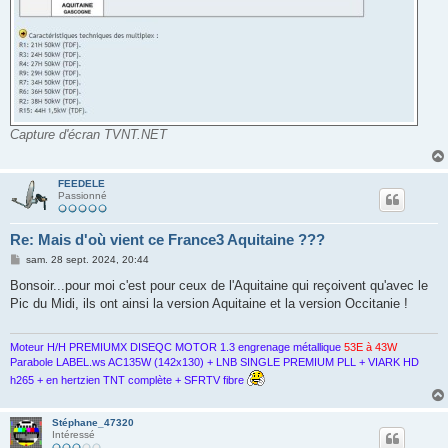
Capture d'écran TVNT.NET
FEEDELE
Passionné
Re: Mais d'où vient ce France3 Aquitaine ???
M
sam. 28 sept. 2024, 20:44
e
s
Bonsoir...pour moi c'est pour ceux de l'Aquitaine qui reçoivent qu'avec le
s
Pic du Midi, ils ont ainsi la version Aquitaine et la version Occitanie !
a
g
e
Moteur H/H PREMIUMX DISEQC MOTOR 1.3 engrenage métallique
53E à 43W
Parabole LABEL.ws AC135W (142x130) + LNB SINGLE PREMIUM PLL + VIARK HD
h265 + en hertzien TNT complète + SFRTV fibre
Stéphane_47320
Intéressé