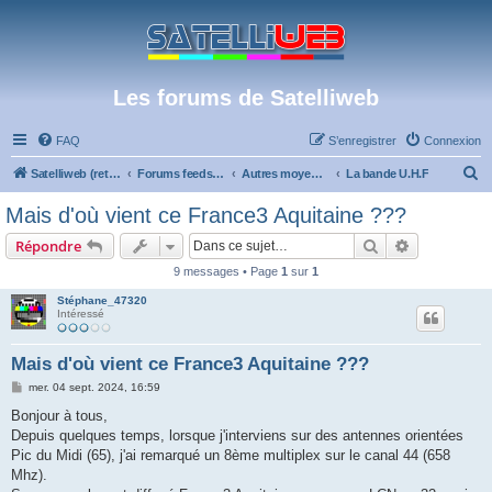
Les forums de Satelliweb
FAQ
S’enregistrer
Connexion
R
Satelliweb (retour vers le site)
Forums feeds et réception TV numérique
Autres moyens de réception et actualités
La bande U.H.F
e
Mais d'où vient ce France3 Aquitaine ???
c
Rechercher
Recherche 
Répondre
h
9 messages • Page
1
sur
1
e
Stéphane_47320
r
Intéressé
c
h
Mais d'où vient ce France3 Aquitaine ???
e
M
mer. 04 sept. 2024, 16:59
e
r
s
Bonjour à tous,
s
Depuis quelques temps, lorsque j'interviens sur des antennes orientées
a
g
Pic du Midi (65), j'ai remarqué un 8ème multiplex sur le canal 44 (658
e
Mhz).