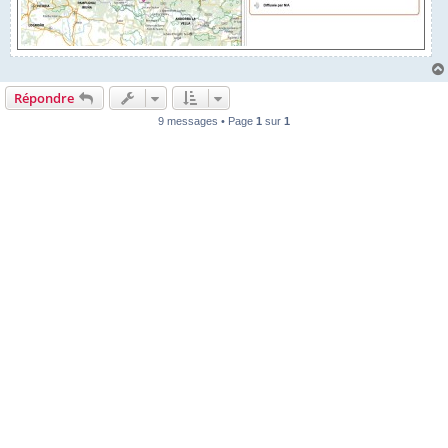
Répondre
9 messages • Page
1
sur
1