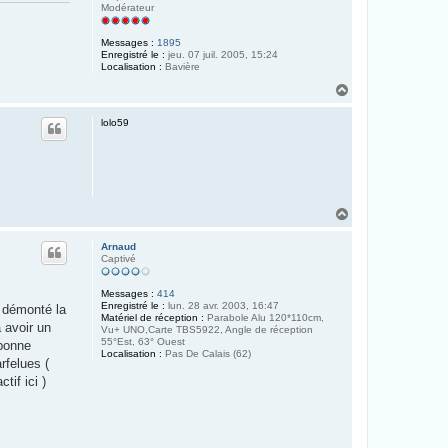
Modérateur
Messages :
1895
Enregistré le :
jeu. 07 juil. 2005, 15:24
Localisation :
Bavière
H
a
u
lolo59
t
H
a
u
Arnaud
t
Captivé
Messages :
414
Enregistré le :
lun. 28 avr. 2003, 16:47
c démonté la
Matériel de réception :
Parabole Alu 120*110cm,
 avoir un
Vu+ UNO,Carte TBS5922, Angle de réception
55°Est, 63° Ouest
 bonne
Localisation :
Pas De Calais (62)
rfelues (
tif ici )