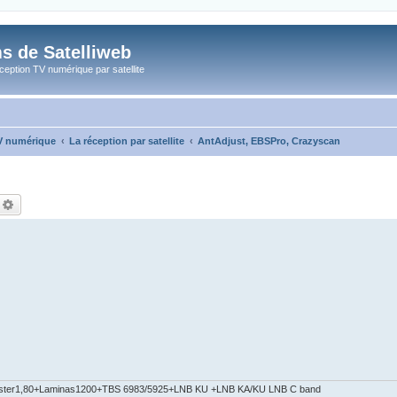
s de Satelliweb
eption TV numérique par satellite
TV numérique
La réception par satellite
AntAdjust, EBSPro, Crazyscan
echercher
Recherche avancée
ster1,80+Laminas1200+TBS 6983/5925+LNB KU +LNB KA/KU LNB C band