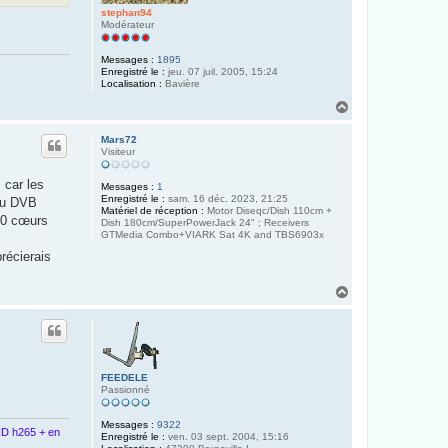
stephan94
Modérateur
Messages :
1895
Enregistré le :
jeu. 07 juil. 2005, 15:24
Localisation :
Bavière
H
a
u
Mars72
t
Visiteur
 car les
Messages :
1
Enregistré le :
sam. 16 déc. 2023, 21:25
 ou DVB
Matériel de réception :
Motor Diseqc/Dish 110cm +
 10 cœurs
Dish 180cm/SuperPowerJack 24" ; Receivers
GTMedia Combo+VIARK Sat 4K and TBS6903x
écierais
H
a
u
t
FEEDELE
Passionné
Messages :
9322
D h265 + en
Enregistré le :
ven. 03 sept. 2004, 15:16