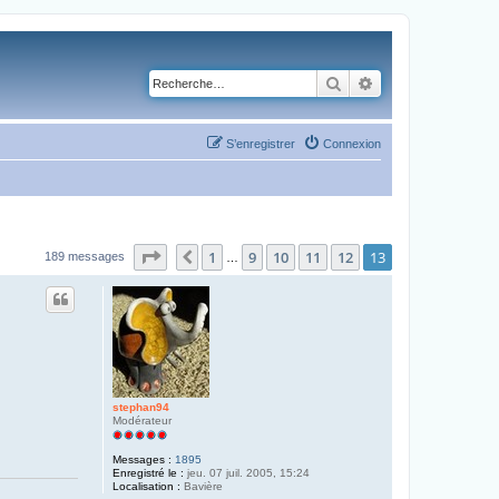
Rechercher
Recherche avancé
S’enregistrer
Connexion
Page
13
sur
13
1
9
10
11
12
13
Précédente
189 messages
…
stephan94
Modérateur
Messages :
1895
Enregistré le :
jeu. 07 juil. 2005, 15:24
Localisation :
Bavière