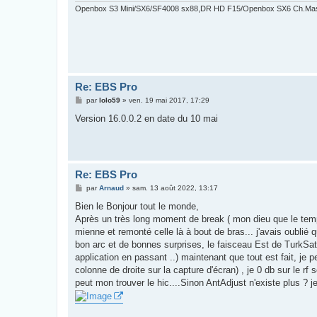
Openbox S3 Mini/SX6/SF4008 sx88,DR HD F15/Openbox SX6 Ch.Ma
Re: EBS Pro
M
par
lolo59
»
ven. 19 mai 2017, 17:29
e
s
Version 16.0.0.2 en date du 10 mai
s
a
g
e
Re: EBS Pro
M
par
Arnaud
»
sam. 13 août 2022, 13:17
e
s
Bien le Bonjour tout le monde,
s
Après un très long moment de break ( mon dieu que le te
a
g
mienne et remonté celle là à bout de bras... j'avais oublié 
e
bon arc et de bonnes surprises, le faisceau Est de TurkSat 
application en passant ..) maintenant que tout est fait, je p
colonne de droite sur la capture d'écran) , je 0 db sur le rf 
peut mon trouver le hic....Sinon AntAdjust n'existe plus ? je 