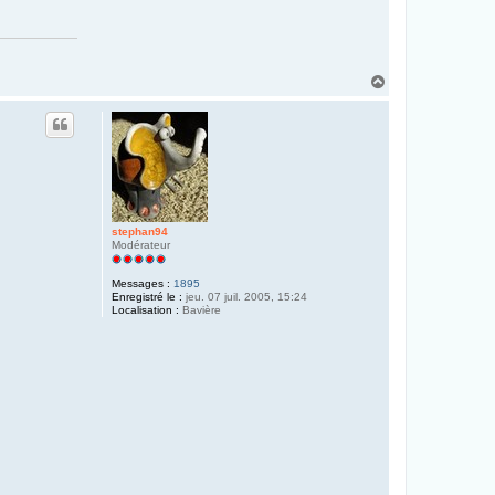
H
a
u
t
stephan94
Modérateur
Messages :
1895
Enregistré le :
jeu. 07 juil. 2005, 15:24
Localisation :
Bavière