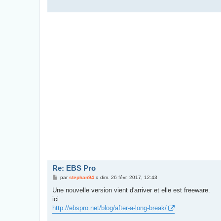
Re: EBS Pro
M
par
stephan94
»
dim. 26 févr. 2017, 12:43
e
s
Une nouvelle version vient d'arriver et elle est freeware.
s
ici
a
g
http://ebspro.net/blog/after-a-long-break/
e