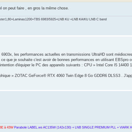
el on peut faire , en gros la même chose.
ster1,80+Laminas1200+TBS 6983/5925+LNB KU +LNB KA/KU LNB C band
BS 6903x, les performances actuelles en transmissions UltraHD sont médiocres
, ce que je souhaite c'est avoir de bonnes performances en utilisant EBSpro
ntention d'équiper le PC des appareils suivants : CPU » Intel Core I5 ​​​​14400
raphique » ZOTAC GeForce® RTX 4060 Twin Edge 8 Go GDDR6 DLSS3 . J'appr
3E à 43W
Parabole LABEL.ws AC135W (142x130) + LNB SINGLE PREMIUM PLL + VIARK H