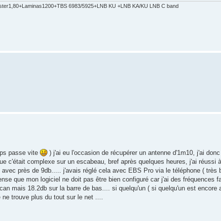
ster1,80+Laminas1200+TBS 6983/5925+LNB KU +LNB KA/KU LNB C band
mps passe vite
) j'ai eu l'occasion de récupérer un antenne d'1m10, j'ai don
que c'était complexe sur un escabeau, bref après quelques heures, j'ai réussi à
avec près de 9db..... j'avais réglé cela avec EBS Pro via le téléphone ( très
ense que mon logiciel ne doit pas être bien configuré car j'ai des fréquences fa
scan mais 18.2db sur la barre de bas.... si quelqu'un ( si quelqu'un est encore ac
ne trouve plus du tout sur le net ....