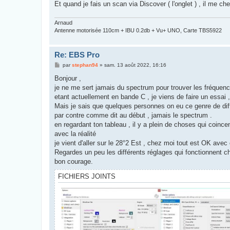
Et quand je fais un scan via Discover ( l'onglet ) , il me ch
Arnaud
Antenne motorisée 110cm + IBU 0.2db + Vu+ UNO, Carte TBS5922
Re: EBS Pro
M
par
stephan94
»
sam. 13 août 2022, 16:16
e
s
Bonjour ,
s
je ne me sert jamais du spectrum pour trouver les fréquences
a
g
etant actuellement en bande C , je viens de faire un essai
e
Mais je sais que quelques personnes on eu ce genre de diffi
par contre comme dit au début , jamais le spectrum .
en regardant ton tableau , il y a plein de choses qui coincen
avec la réalité
je vient d'aller sur le 28°2 Est , chez moi tout est OK avec
Regardes un peu les différents réglages qui fonctionnent 
bon courage.
FICHIERS JOINTS