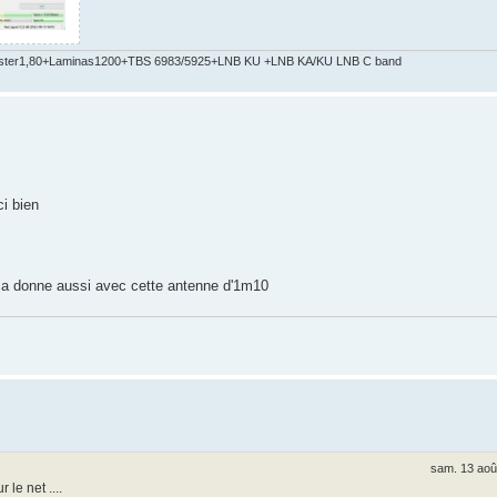
ster1,80+Laminas1200+TBS 6983/5925+LNB KU +LNB KA/KU LNB C band
i bien
 ça donne aussi avec cette antenne d'1m10
sam. 13 aoû
 le net ....