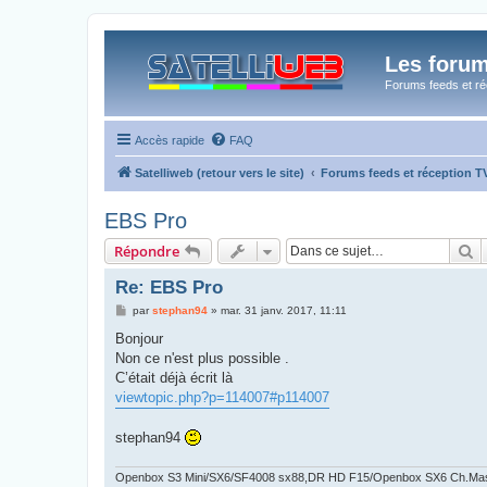
Les forum
Forums feeds et réc
Accès rapide
FAQ
Satelliweb (retour vers le site)
Forums feeds et réception 
EBS Pro
R
Répondre
Re: EBS Pro
M
par
stephan94
»
mar. 31 janv. 2017, 11:11
e
s
Bonjour
s
Non ce n'est plus possible .
a
g
C’était déjà écrit là
e
viewtopic.php?p=114007#p114007
stephan94
Openbox S3 Mini/SX6/SF4008 sx88,DR HD F15/Openbox SX6 Ch.Ma