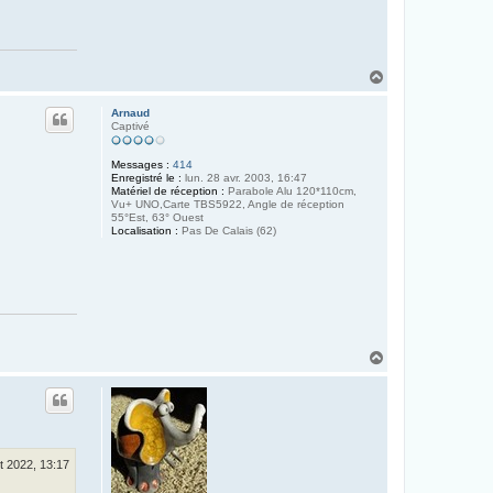
H
a
u
Arnaud
t
Captivé
Messages :
414
Enregistré le :
lun. 28 avr. 2003, 16:47
Matériel de réception :
Parabole Alu 120*110cm,
Vu+ UNO,Carte TBS5922, Angle de réception
55°Est, 63° Ouest
Localisation :
Pas De Calais (62)
H
a
u
t
t 2022, 13:17