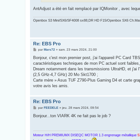
AntAdjust a été en fait remplacé par IQMonitor , avec lequ
Openbox S3 Mini/SX6/SF4008 sx88,DR HD F15/Openbox SX6 Ch.Ma
Re: EBS Pro
M
par
Mars72
»
sam. 23 mars 2024, 21:00
e
s
Bonjour, c'est mon premier post, j'ai l'appareil PC Card T
s
caractéristiques techniques de mon PC actuel sont faibles
a
g
Dream notamment dans les transmissions UltraHD, et j'ai l'i
e
(2,5 GHz-4,7 GHz) 20 Mo Skt1700 ;
Carte mère » Asus TUF Z790-Plus Gaming D4 et carte g
votre avis les amis.
Re: EBS Pro
M
par
FEEDELE
»
jeu. 28 mars 2024, 09:54
e
s
Bonjour...ton VIARK 4K ne fait pas le job ?
s
a
g
e
Moteur H/H PREMIUMX DISEQC MOTOR 1.3 engrenage métallique
5