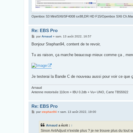
Openbox S3 Mini/SX6/SF4008 sx88,DR HD F15/Openbox SX6 Ch.Ma
Re: EBS Pro
M
par
Arnaud
»
sam. 13 août 2022, 16:57
e
s
Bonjour Stephan94, content de te revoir,
s
a
g
Tu as raison, ça marche beaucoup mieux comme ça , merc
e
Je testerai la Bande C de nouveau aussi pour voir ce que
Arnaud
Antenne motorisée 110cm + IBU 0.2db + Vu+ UNO, Carte TBS5922
Re: EBS Pro
M
par
stephan94
»
sam. 13 août 2022, 19:00
e
s
s
Arnaud
a écrit :
↑
a
g
Sinon AntAdjust n'existe plus ? je ne trouve plus du tout sur
e