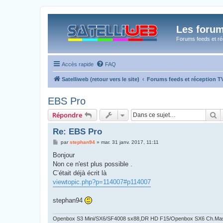
Les forum
Forums feeds et réc
Accès rapide
FAQ
Satelliweb (retour vers le site)
Forums feeds et réception 
EBS Pro
R
Répondre
Re: EBS Pro
M
par
stephan94
»
mar. 31 janv. 2017, 11:11
e
s
Bonjour
s
Non ce n'est plus possible .
a
g
C’était déjà écrit là
e
viewtopic.php?p=114007#p114007
stephan94
Openbox S3 Mini/SX6/SF4008 sx88,DR HD F15/Openbox SX6 Ch.Ma