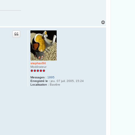
H
a
u
t
stephan94
Modérateur
Messages :
1895
Enregistré le :
jeu. 07 juil. 2005, 15:24
Localisation :
Bavière