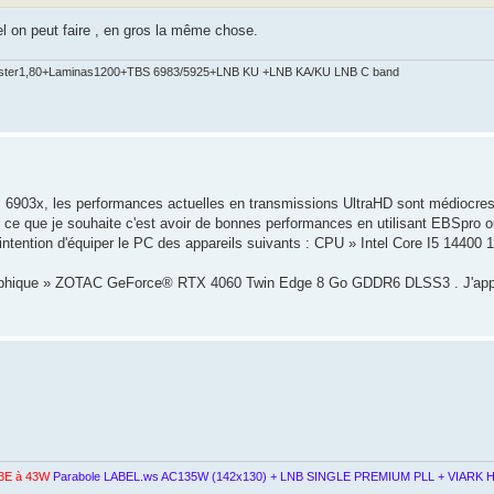
el on peut faire , en gros la même chose.
ster1,80+Laminas1200+TBS 6983/5925+LNB KU +LNB KA/KU LNB C band
BS 6903x, les performances actuelles en transmissions UltraHD sont médiocres
, ce que je souhaite c'est avoir de bonnes performances en utilisant EBSpro
ntention d'équiper le PC des appareils suivants : CPU » Intel Core I5 ​​​​14400
raphique » ZOTAC GeForce® RTX 4060 Twin Edge 8 Go GDDR6 DLSS3 . J'appr
3E à 43W
Parabole LABEL.ws AC135W (142x130) + LNB SINGLE PREMIUM PLL + VIARK H