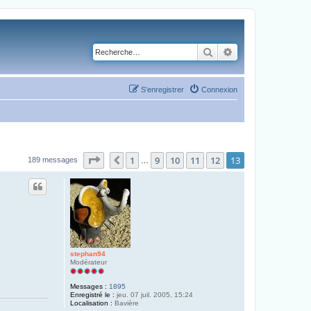
Rechercher
Recherche avancé
S’enregistrer
Connexion
Page
13
sur
13
1
9
10
11
12
13
Précédente
189 messages
…
stephan94
Modérateur
Messages :
1895
Enregistré le :
jeu. 07 juil. 2005, 15:24
Localisation :
Bavière