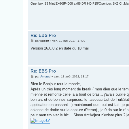
Openbox S3 Mini/SX6/SF4008 sx88,DR HD F15/Openbox SX6 Ch.Ma
Re: EBS Pro
M
par
lolo59
»
ven. 19 mai 2017, 17:29
e
s
Version 16.0.0.2 en date du 10 mai
s
a
g
e
Re: EBS Pro
M
par
Arnaud
»
sam. 13 août 2022, 13:17
e
s
Bien le Bonjour tout le monde,
s
Après un très long moment de break ( mon dieu que le te
a
g
mienne et remonté celle là à bout de bras... j'avais oublié 
e
bon arc et de bonnes surprises, le faisceau Est de TurkSat 
application en passant ..) maintenant que tout est fait, je p
colonne de droite sur la capture d'écran) , je 0 db sur le rf 
peut mon trouver le hic....Sinon AntAdjust n'existe plus ? je 