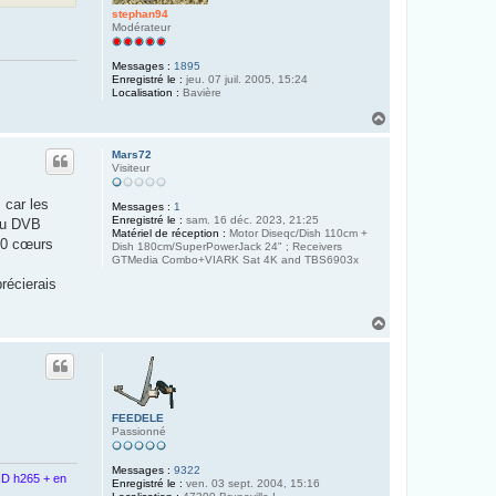
stephan94
Modérateur
Messages :
1895
Enregistré le :
jeu. 07 juil. 2005, 15:24
Localisation :
Bavière
H
a
u
Mars72
t
Visiteur
 car les
Messages :
1
Enregistré le :
sam. 16 déc. 2023, 21:25
 ou DVB
Matériel de réception :
Motor Diseqc/Dish 110cm +
 10 cœurs
Dish 180cm/SuperPowerJack 24" ; Receivers
GTMedia Combo+VIARK Sat 4K and TBS6903x
écierais
H
a
u
t
FEEDELE
Passionné
Messages :
9322
D h265 + en
Enregistré le :
ven. 03 sept. 2004, 15:16