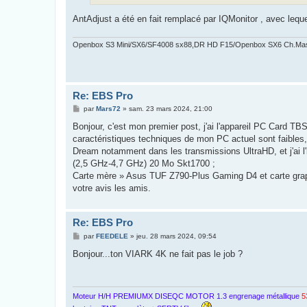
AntAdjust a été en fait remplacé par IQMonitor , avec lequ
Openbox S3 Mini/SX6/SF4008 sx88,DR HD F15/Openbox SX6 Ch.Ma
Re: EBS Pro
M
par
Mars72
»
sam. 23 mars 2024, 21:00
e
s
Bonjour, c'est mon premier post, j'ai l'appareil PC Card T
s
caractéristiques techniques de mon PC actuel sont faibles
a
g
Dream notamment dans les transmissions UltraHD, et j'ai l'i
e
(2,5 GHz-4,7 GHz) 20 Mo Skt1700 ;
Carte mère » Asus TUF Z790-Plus Gaming D4 et carte g
votre avis les amis.
Re: EBS Pro
M
par
FEEDELE
»
jeu. 28 mars 2024, 09:54
e
s
Bonjour...ton VIARK 4K ne fait pas le job ?
s
a
g
e
Moteur H/H PREMIUMX DISEQC MOTOR 1.3 engrenage métallique
5