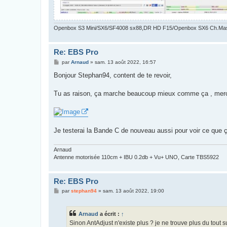
Openbox S3 Mini/SX6/SF4008 sx88,DR HD F15/Openbox SX6 Ch.Ma
Re: EBS Pro
M
par
Arnaud
»
sam. 13 août 2022, 16:57
e
s
Bonjour Stephan94, content de te revoir,
s
a
g
Tu as raison, ça marche beaucoup mieux comme ça , merc
e
Je testerai la Bande C de nouveau aussi pour voir ce que
Arnaud
Antenne motorisée 110cm + IBU 0.2db + Vu+ UNO, Carte TBS5922
Re: EBS Pro
M
par
stephan94
»
sam. 13 août 2022, 19:00
e
s
s
Arnaud
a écrit :
↑
a
g
Sinon AntAdjust n'existe plus ? je ne trouve plus du tout sur
e