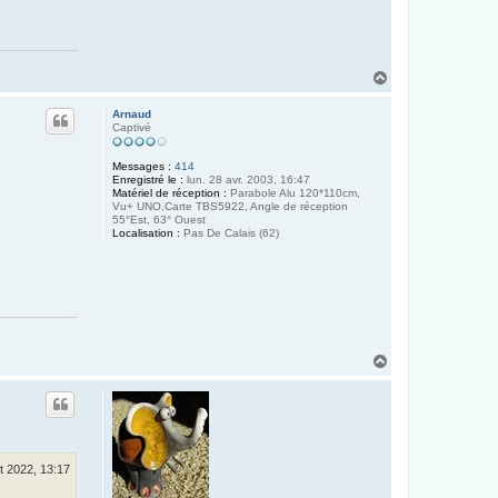
H
a
u
Arnaud
t
Captivé
Messages :
414
Enregistré le :
lun. 28 avr. 2003, 16:47
Matériel de réception :
Parabole Alu 120*110cm,
Vu+ UNO,Carte TBS5922, Angle de réception
55°Est, 63° Ouest
Localisation :
Pas De Calais (62)
H
a
u
t
t 2022, 13:17