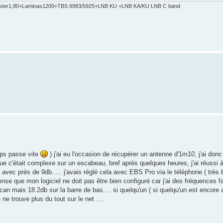
ster1,80+Laminas1200+TBS 6983/5925+LNB KU +LNB KA/KU LNB C band
mps passe vite
) j'ai eu l'occasion de récupérer un antenne d'1m10, j'ai don
que c'était complexe sur un escabeau, bref après quelques heures, j'ai réussi à
avec près de 9db..... j'avais réglé cela avec EBS Pro via le téléphone ( très
ense que mon logiciel ne doit pas être bien configuré car j'ai des fréquences fa
scan mais 18.2db sur la barre de bas.... si quelqu'un ( si quelqu'un est encore ac
ne trouve plus du tout sur le net ....