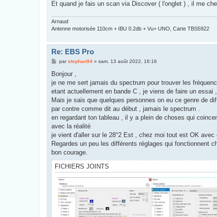
Et quand je fais un scan via Discover ( l'onglet ) , il me ch
Arnaud
Antenne motorisée 110cm + IBU 0.2db + Vu+ UNO, Carte TBS5922
Re: EBS Pro
M
par
stephan94
»
sam. 13 août 2022, 16:16
e
s
Bonjour ,
s
je ne me sert jamais du spectrum pour trouver les fréquences
a
g
etant actuellement en bande C , je viens de faire un essai
e
Mais je sais que quelques personnes on eu ce genre de diffi
par contre comme dit au début , jamais le spectrum .
en regardant ton tableau , il y a plein de choses qui coincen
avec la réalité
je vient d'aller sur le 28°2 Est , chez moi tout est OK avec
Regardes un peu les différents réglages qui fonctionnent 
bon courage.
FICHIERS JOINTS