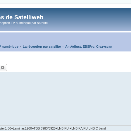
s de Satelliweb
eption TV numérique par satellite
TV numérique
La réception par satellite
AntAdjust, EBSPro, Crazyscan
echercher
Recherche avancée
ster1,80+Laminas1200+TBS 6983/5925+LNB KU +LNB KA/KU LNB C band