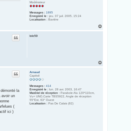
Modérateur
Messages :
1895
Enregistré le :
jeu. 07 juil. 2005, 15:24
Localisation :
Bavière
H
a
u
lolo59
t
H
a
u
Arnaud
t
Captivé
Messages :
414
Enregistré le :
lun. 28 avr. 2003, 16:47
c démonté la
Matériel de réception :
Parabole Alu 120*110cm,
 avoir un
Vu+ UNO,Carte TBS5922, Angle de réception
55°Est, 63° Ouest
 bonne
Localisation :
Pas De Calais (62)
rfelues (
tif ici )