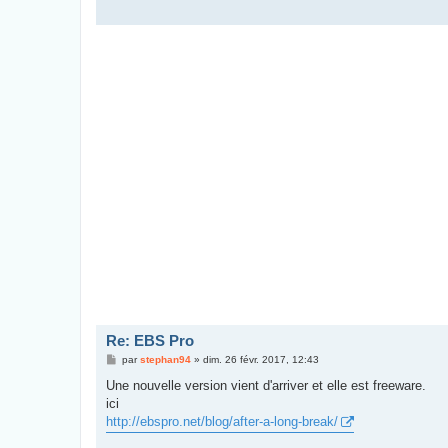
Re: EBS Pro
M
par
stephan94
»
dim. 26 févr. 2017, 12:43
e
s
Une nouvelle version vient d'arriver et elle est freeware.
s
ici
a
g
http://ebspro.net/blog/after-a-long-break/
e