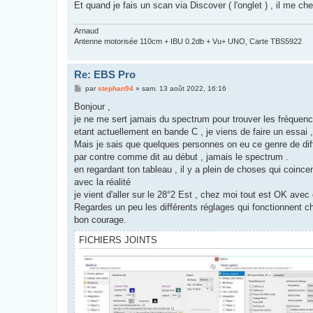
Et quand je fais un scan via Discover ( l'onglet ) , il me ch
Arnaud
Antenne motorisée 110cm + IBU 0.2db + Vu+ UNO, Carte TBS5922
Re: EBS Pro
M
par
stephan94
»
sam. 13 août 2022, 16:16
e
s
Bonjour ,
s
je ne me sert jamais du spectrum pour trouver les fréquences
a
g
etant actuellement en bande C , je viens de faire un essai
e
Mais je sais que quelques personnes on eu ce genre de diffi
par contre comme dit au début , jamais le spectrum .
en regardant ton tableau , il y a plein de choses qui coincen
avec la réalité
je vient d'aller sur le 28°2 Est , chez moi tout est OK avec
Regardes un peu les différents réglages qui fonctionnent 
bon courage.
FICHIERS JOINTS