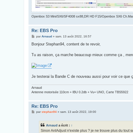
Openbox S3 Mini/SX6/SF4008 sx88,DR HD F15/Openbox SX6 Ch.Ma
Re: EBS Pro
M
par
Arnaud
»
sam. 13 août 2022, 16:57
e
s
Bonjour Stephan94, content de te revoir,
s
a
g
Tu as raison, ça marche beaucoup mieux comme ça , merc
e
Je testerai la Bande C de nouveau aussi pour voir ce que
Arnaud
Antenne motorisée 110cm + IBU 0.2db + Vu+ UNO, Carte TBS5922
Re: EBS Pro
M
par
stephan94
»
sam. 13 août 2022, 19:00
e
s
s
Arnaud
a écrit :
↑
a
g
Sinon AntAdjust n'existe plus ? je ne trouve plus du tout sur
e