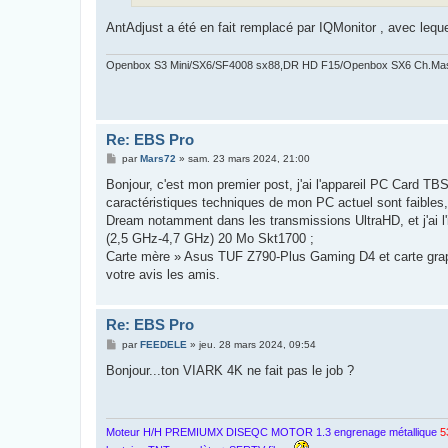
AntAdjust a été en fait remplacé par IQMonitor , avec lequ
Openbox S3 Mini/SX6/SF4008 sx88,DR HD F15/Openbox SX6 Ch.Ma
Re: EBS Pro
M
par
Mars72
»
sam. 23 mars 2024, 21:00
e
s
Bonjour, c'est mon premier post, j'ai l'appareil PC Card T
s
caractéristiques techniques de mon PC actuel sont faibles
a
g
Dream notamment dans les transmissions UltraHD, et j'ai l'i
e
(2,5 GHz-4,7 GHz) 20 Mo Skt1700 ;
Carte mère » Asus TUF Z790-Plus Gaming D4 et carte g
votre avis les amis.
Re: EBS Pro
M
par
FEEDELE
»
jeu. 28 mars 2024, 09:54
e
s
Bonjour...ton VIARK 4K ne fait pas le job ?
s
a
g
e
Moteur H/H PREMIUMX DISEQC MOTOR 1.3 engrenage métallique
5