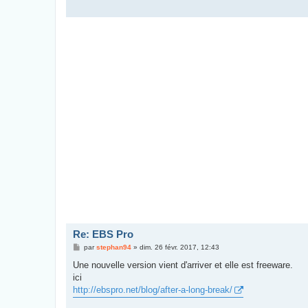
Re: EBS Pro
M
par
stephan94
»
dim. 26 févr. 2017, 12:43
e
s
Une nouvelle version vient d'arriver et elle est freeware.
s
ici
a
g
http://ebspro.net/blog/after-a-long-break/
e