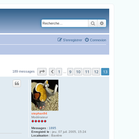
Rechercher
Recherche avancé
S’enregistrer
Connexion
Page
13
sur
13
1
9
10
11
12
13
Précédente
189 messages
…
stephan94
Modérateur
Messages :
1895
Enregistré le :
jeu. 07 juil. 2005, 15:24
Localisation :
Bavière