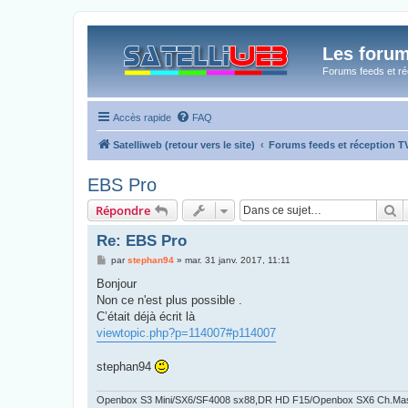
Les forum
Forums feeds et réc
Accès rapide
FAQ
Satelliweb (retour vers le site)
Forums feeds et réception 
EBS Pro
R
Répondre
Re: EBS Pro
M
par
stephan94
»
mar. 31 janv. 2017, 11:11
e
s
Bonjour
s
Non ce n'est plus possible .
a
g
C’était déjà écrit là
e
viewtopic.php?p=114007#p114007
stephan94
Openbox S3 Mini/SX6/SF4008 sx88,DR HD F15/Openbox SX6 Ch.Ma