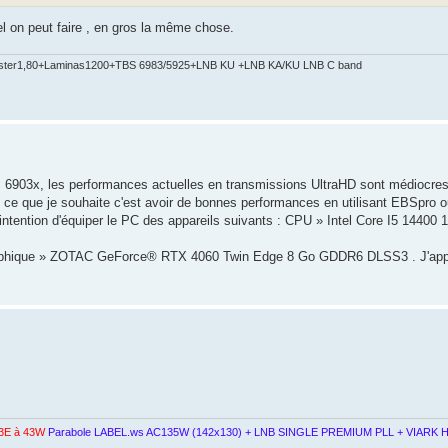
el on peut faire , en gros la même chose.
ster1,80+Laminas1200+TBS 6983/5925+LNB KU +LNB KA/KU LNB C band
BS 6903x, les performances actuelles en transmissions UltraHD sont médiocres
, ce que je souhaite c'est avoir de bonnes performances en utilisant EBSpro
ntention d'équiper le PC des appareils suivants : CPU » Intel Core I5 ​​​​14400
raphique » ZOTAC GeForce® RTX 4060 Twin Edge 8 Go GDDR6 DLSS3 . J'appr
3E à 43W
Parabole LABEL.ws AC135W (142x130) + LNB SINGLE PREMIUM PLL + VIARK H