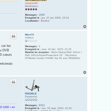
stephan94
Modérateur
Messages :
1895
Enregistré le :
jeu. 07 juil. 2005, 15:24
Localisation :
Bavière
H
a
u
Mars72
t
Visiteur
 car les
Messages :
1
Enregistré le :
sam. 16 déc. 2023, 21:25
 ou DVB
Matériel de réception :
Motor Diseqc/Dish 110cm +
 10 cœurs
Dish 180cm/SuperPowerJack 24" ; Receivers
GTMedia Combo+VIARK Sat 4K and TBS6903x
écierais
H
a
u
t
FEEDELE
Passionné
Messages :
9322
D h265 + en
Enregistré le :
ven. 03 sept. 2004, 15:16