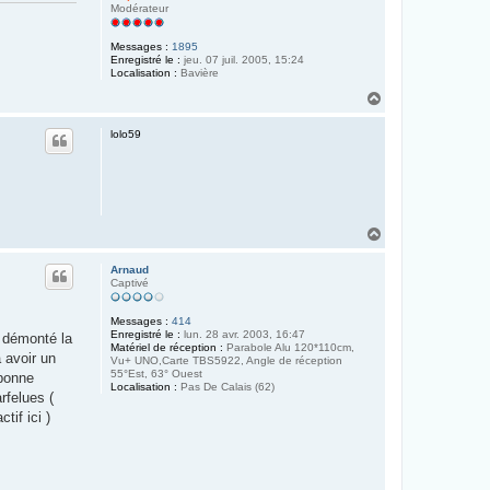
Modérateur
Messages :
1895
Enregistré le :
jeu. 07 juil. 2005, 15:24
Localisation :
Bavière
H
a
u
lolo59
t
H
a
u
Arnaud
t
Captivé
Messages :
414
Enregistré le :
lun. 28 avr. 2003, 16:47
c démonté la
Matériel de réception :
Parabole Alu 120*110cm,
 avoir un
Vu+ UNO,Carte TBS5922, Angle de réception
55°Est, 63° Ouest
 bonne
Localisation :
Pas De Calais (62)
rfelues (
tif ici )