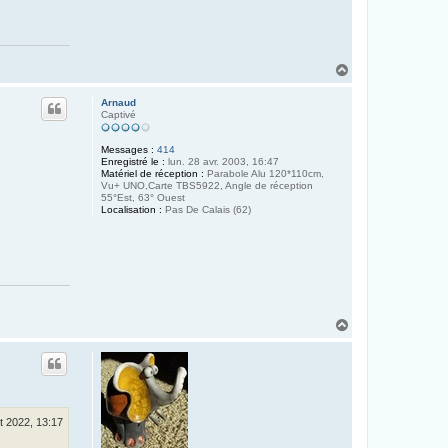
H
a
u
Arnaud
t
Captivé
Messages :
414
Enregistré le :
lun. 28 avr. 2003, 16:47
Matériel de réception :
Parabole Alu 120*110cm,
Vu+ UNO,Carte TBS5922, Angle de réception
55°Est, 63° Ouest
Localisation :
Pas De Calais (62)
H
a
u
t
t 2022, 13:17