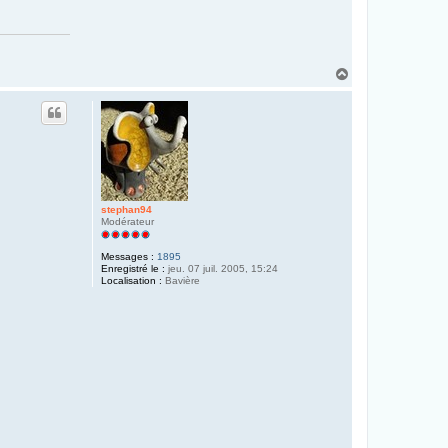
H
a
u
t
stephan94
Modérateur
Messages :
1895
Enregistré le :
jeu. 07 juil. 2005, 15:24
Localisation :
Bavière