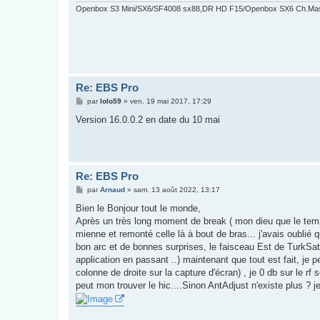
Openbox S3 Mini/SX6/SF4008 sx88,DR HD F15/Openbox SX6 Ch.Ma
Re: EBS Pro
M
par
lolo59
»
ven. 19 mai 2017, 17:29
e
s
Version 16.0.0.2 en date du 10 mai
s
a
g
e
Re: EBS Pro
M
par
Arnaud
»
sam. 13 août 2022, 13:17
e
s
Bien le Bonjour tout le monde,
s
Après un très long moment de break ( mon dieu que le te
a
g
mienne et remonté celle là à bout de bras... j'avais oublié 
e
bon arc et de bonnes surprises, le faisceau Est de TurkSat 
application en passant ..) maintenant que tout est fait, je p
colonne de droite sur la capture d'écran) , je 0 db sur le rf 
peut mon trouver le hic....Sinon AntAdjust n'existe plus ? je 