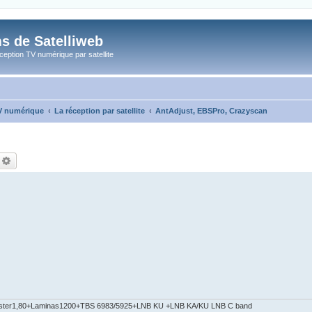
s de Satelliweb
eption TV numérique par satellite
TV numérique
La réception par satellite
AntAdjust, EBSPro, Crazyscan
echercher
Recherche avancée
ster1,80+Laminas1200+TBS 6983/5925+LNB KU +LNB KA/KU LNB C band