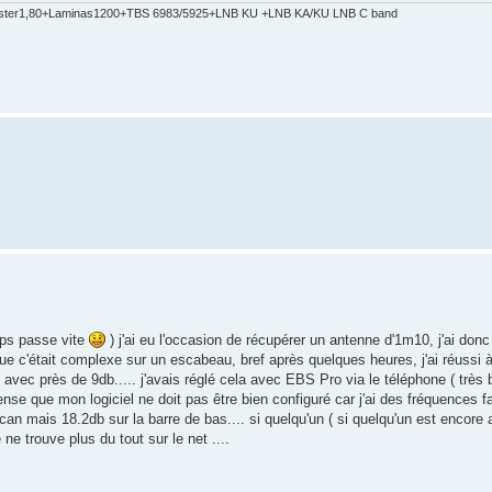
ster1,80+Laminas1200+TBS 6983/5925+LNB KU +LNB KA/KU LNB C band
mps passe vite
) j'ai eu l'occasion de récupérer un antenne d'1m10, j'ai don
que c'était complexe sur un escabeau, bref après quelques heures, j'ai réussi à
avec près de 9db..... j'avais réglé cela avec EBS Pro via le téléphone ( très
ense que mon logiciel ne doit pas être bien configuré car j'ai des fréquences fa
scan mais 18.2db sur la barre de bas.... si quelqu'un ( si quelqu'un est encore ac
ne trouve plus du tout sur le net ....