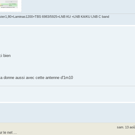
ster1,80+Laminas1200+TBS 6983/5925+LNB KU +LNB KA/KU LNB C band
i bien
 ça donne aussi avec cette antenne d'1m10
sam. 13 aoû
 le net ....