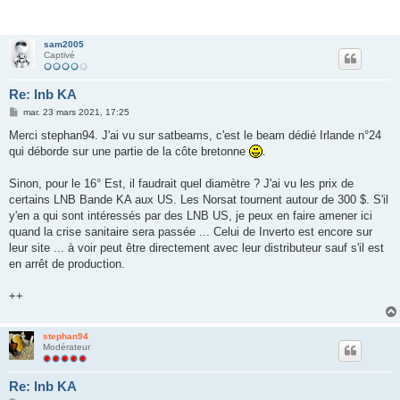
sam2005
Captivé
Re: lnb KA
M
mar. 23 mars 2021, 17:25
e
s
Merci stephan94. J'ai vu sur satbeams, c'est le beam dédié Irlande n°24
s
qui déborde sur une partie de la côte bretonne
.
a
g
e
Sinon, pour le 16° Est, il faudrait quel diamètre ? J'ai vu les prix de
certains LNB Bande KA aux US. Les Norsat tournent autour de 300 $. S'il
y'en a qui sont intéressés par des LNB US, je peux en faire amener ici
quand la crise sanitaire sera passée ... Celui de Inverto est encore sur
leur site ... à voir peut être directement avec leur distributeur sauf s'il est
en arrêt de production.
++
stephan94
Modérateur
Re: lnb KA