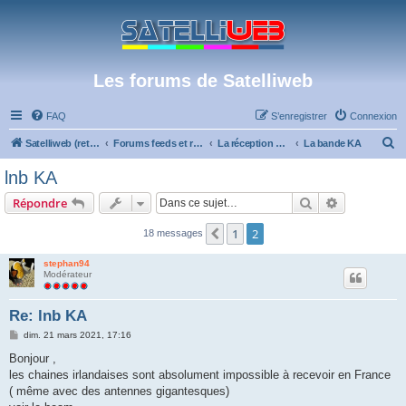
Les forums de Satelliweb
FAQ
S’enregistrer
Connexion
R
Satelliweb (retour vers le site)
Forums feeds et réception TV numérique
La réception par satellite
La bande KA
e
lnb KA
c
Rechercher
Recherche 
Répondre
h
e
1
2
Précédente
18 messages
r
stephan94
c
Modérateur
h
Re: lnb KA
e
M
dim. 21 mars 2021, 17:16
r
e
s
Bonjour ,
s
les chaines irlandaises sont absolument impossible à recevoir en France
a
g
( même avec des antennes gigantesques)
e