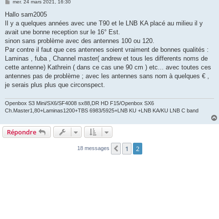
M
mer. 24 mars 2021, 16:30
e
s
Hallo sam2005
s
Il y a quelques années avec une T90 et le LNB KA placé au milieu il y
a
g
avait une bonne reception sur le 16° Est.
e
sinon sans problème avec des antennes 100 ou 120.
Par contre il faut que ces antennes soient vraiment de bonnes qualités :
Laminas , fuba , Channel master( andrew et tous les differents noms de
cette antenne) Kathrein ( dans ce cas une 90 cm ) etc... avec toutes ces
antennes pas de problème ; avec les antennes sans nom à quelques € ,
je serais plus plus que circonspect.
Openbox S3 Mini/SX6/SF4008 sx88,DR HD F15/Openbox SX6
Ch.Master1,80+Laminas1200+TBS 6983/5925+LNB KU +LNB KA/KU LNB C band
Répondre
1
2
Précédente
18 messages