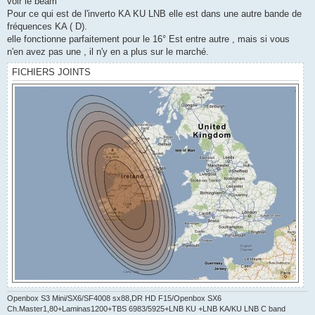
voir le beam
Pour ce qui est de l'inverto KA KU LNB elle est dans une autre bande de
fréquences KA ( D).
elle fonctionne parfaitement pour le 16° Est entre autre , mais si vous
n'en avez pas une , il n'y en a plus sur le marché.
FICHIERS JOINTS
Openbox S3 Mini/SX6/SF4008 sx88,DR HD F15/Openbox SX6
Ch.Master1,80+Laminas1200+TBS 6983/5925+LNB KU +LNB KA/KU LNB C band