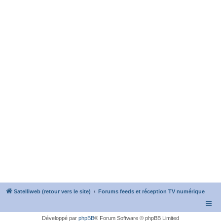
Satelliweb (retour vers le site)
Forums feeds et réception TV numérique
Développé par
phpBB
® Forum Software © phpBB Limited