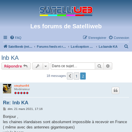
Les forums de Satelliweb
FAQ
S’enregistrer
Connexion
R
Satelliweb (retour vers le site)
Forums feeds et réception TV numérique
La réception par satellite
La bande KA
e
lnb KA
c
Rechercher
Recherche 
Répondre
h
e
1
2
Précédente
18 messages
r
stephan94
c
Modérateur
h
Re: lnb KA
e
M
dim. 21 mars 2021, 17:16
r
e
s
Bonjour ,
s
les chaines irlandaises sont absolument impossible à recevoir en France
a
g
( même avec des antennes gigantesques)
e