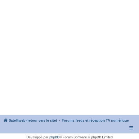
Satelliweb (retour vers le site)
Forums feeds et réception TV numérique
Développé par
phpBB
® Forum Software © phpBB Limited