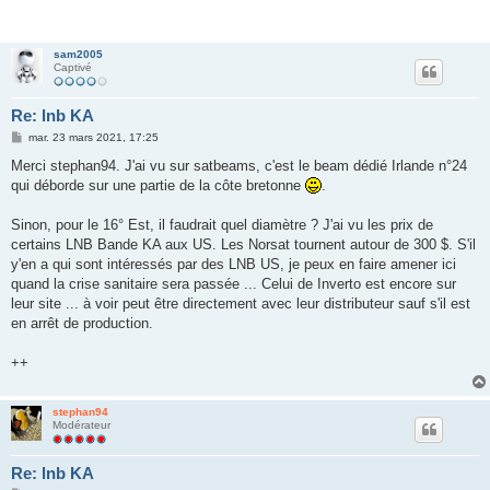
sam2005
Captivé
Re: lnb KA
M
mar. 23 mars 2021, 17:25
e
s
Merci stephan94. J'ai vu sur satbeams, c'est le beam dédié Irlande n°24
s
qui déborde sur une partie de la côte bretonne
.
a
g
e
Sinon, pour le 16° Est, il faudrait quel diamètre ? J'ai vu les prix de
certains LNB Bande KA aux US. Les Norsat tournent autour de 300 $. S'il
y'en a qui sont intéressés par des LNB US, je peux en faire amener ici
quand la crise sanitaire sera passée ... Celui de Inverto est encore sur
leur site ... à voir peut être directement avec leur distributeur sauf s'il est
en arrêt de production.
++
stephan94
Modérateur
Re: lnb KA