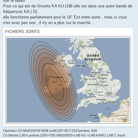
voir le beam
Pour ce qui est de l'inverto KA KU LNB elle est dans une autre bande de
fréquences KA ( D).
elle fonctionne parfaitement pour le 16° Est entre autre , mais si vous
n'en avez pas une , il n'y en a plus sur le marché.
FICHIERS JOINTS
Openbox S3 Mini/SX6/SF4008 sx88,DR HD F15/Openbox SX6
Ch.Master1,80+Laminas1200+TBS 6983/5925+LNB KU +LNB KA/KU LNB C band