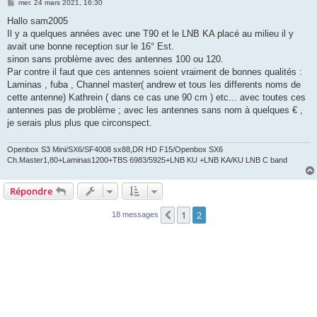
M
mer. 24 mars 2021, 16:30
e
s
Hallo sam2005
s
Il y a quelques années avec une T90 et le LNB KA placé au milieu il y
a
g
avait une bonne reception sur le 16° Est.
e
sinon sans problème avec des antennes 100 ou 120.
Par contre il faut que ces antennes soient vraiment de bonnes qualités :
Laminas , fuba , Channel master( andrew et tous les differents noms de
cette antenne) Kathrein ( dans ce cas une 90 cm ) etc... avec toutes ces
antennes pas de problème ; avec les antennes sans nom à quelques € ,
je serais plus plus que circonspect.
Openbox S3 Mini/SX6/SF4008 sx88,DR HD F15/Openbox SX6
Ch.Master1,80+Laminas1200+TBS 6983/5925+LNB KU +LNB KA/KU LNB C band
Répondre
1
2
Précédente
18 messages