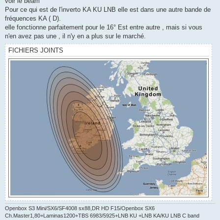
voir le beam
Pour ce qui est de l'inverto KA KU LNB elle est dans une autre bande de
fréquences KA ( D).
elle fonctionne parfaitement pour le 16° Est entre autre , mais si vous
n'en avez pas une , il n'y en a plus sur le marché.
FICHIERS JOINTS
Openbox S3 Mini/SX6/SF4008 sx88,DR HD F15/Openbox SX6
Ch.Master1,80+Laminas1200+TBS 6983/5925+LNB KU +LNB KA/KU LNB C band