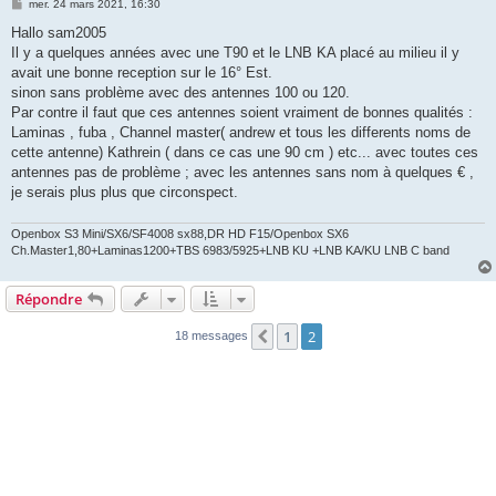
M
mer. 24 mars 2021, 16:30
e
s
Hallo sam2005
s
Il y a quelques années avec une T90 et le LNB KA placé au milieu il y
a
g
avait une bonne reception sur le 16° Est.
e
sinon sans problème avec des antennes 100 ou 120.
Par contre il faut que ces antennes soient vraiment de bonnes qualités :
Laminas , fuba , Channel master( andrew et tous les differents noms de
cette antenne) Kathrein ( dans ce cas une 90 cm ) etc... avec toutes ces
antennes pas de problème ; avec les antennes sans nom à quelques € ,
je serais plus plus que circonspect.
Openbox S3 Mini/SX6/SF4008 sx88,DR HD F15/Openbox SX6
Ch.Master1,80+Laminas1200+TBS 6983/5925+LNB KU +LNB KA/KU LNB C band
Répondre
1
2
Précédente
18 messages