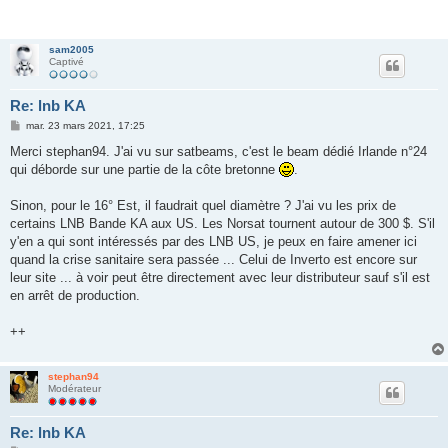
sam2005
Captivé
Re: lnb KA
M
mar. 23 mars 2021, 17:25
e
s
Merci stephan94. J'ai vu sur satbeams, c'est le beam dédié Irlande n°24
s
qui déborde sur une partie de la côte bretonne
.
a
g
e
Sinon, pour le 16° Est, il faudrait quel diamètre ? J'ai vu les prix de
certains LNB Bande KA aux US. Les Norsat tournent autour de 300 $. S'il
y'en a qui sont intéressés par des LNB US, je peux en faire amener ici
quand la crise sanitaire sera passée ... Celui de Inverto est encore sur
leur site ... à voir peut être directement avec leur distributeur sauf s'il est
en arrêt de production.
++
stephan94
Modérateur
Re: lnb KA