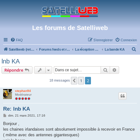
Les forums de Satelliweb
FAQ
S’enregistrer
Connexion
R
Satelliweb (retour vers le site)
Forums feeds et réception TV numérique
La réception par satellite
La bande KA
e
lnb KA
c
Rechercher
Recherche 
Répondre
h
e
1
2
Précédente
18 messages
r
stephan94
c
Modérateur
h
Re: lnb KA
e
M
dim. 21 mars 2021, 17:16
r
e
s
Bonjour ,
s
les chaines irlandaises sont absolument impossible à recevoir en France
a
g
( même avec des antennes gigantesques)
e