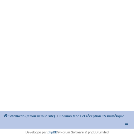
Satelliweb (retour vers le site)
Forums feeds et réception TV numérique
Développé par
phpBB
® Forum Software © phpBB Limited