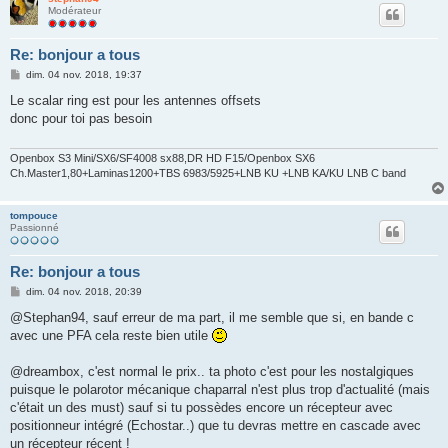
Modérateur
Re: bonjour a tous
M
dim. 04 nov. 2018, 19:37
e
s
Le scalar ring est pour les antennes offsets
s
donc pour toi pas besoin
a
g
e
Openbox S3 Mini/SX6/SF4008 sx88,DR HD F15/Openbox SX6
Ch.Master1,80+Laminas1200+TBS 6983/5925+LNB KU +LNB KA/KU LNB C band
tompouce
Passionné
Re: bonjour a tous
M
dim. 04 nov. 2018, 20:39
e
s
@Stephan94, sauf erreur de ma part, il me semble que si, en bande c
s
avec une PFA cela reste bien utile
a
g
e
@dreambox, c'est normal le prix.. ta photo c'est pour les nostalgiques
puisque le polarotor mécanique chaparral n'est plus trop d'actualité (mais
c'était un des must) sauf si tu possèdes encore un récepteur avec
positionneur intégré (Echostar..) que tu devras mettre en cascade avec
un récepteur récent !