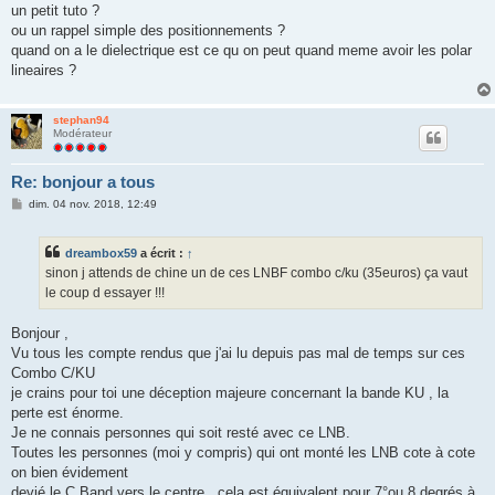
un petit tuto ?
ou un rappel simple des positionnements ?
quand on a le dielectrique est ce qu on peut quand meme avoir les polar
lineaires ?
stephan94
Modérateur
Re: bonjour a tous
M
dim. 04 nov. 2018, 12:49
e
s
s
dreambox59
a écrit :
↑
a
g
sinon j attends de chine un de ces LNBF combo c/ku (35euros) ça vaut
e
le coup d essayer !!!
Bonjour ,
Vu tous les compte rendus que j'ai lu depuis pas mal de temps sur ces
Combo C/KU
je crains pour toi une déception majeure concernant la bande KU , la
perte est énorme.
Je ne connais personnes qui soit resté avec ce LNB.
Toutes les personnes (moi y compris) qui ont monté les LNB cote à cote
on bien évidement
devié le C Band vers le centre , cela est équivalent pour 7°ou 8 degrés à