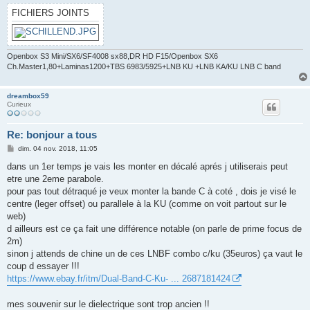
FICHIERS JOINTS
Openbox S3 Mini/SX6/SF4008 sx88,DR HD F15/Openbox SX6
Ch.Master1,80+Laminas1200+TBS 6983/5925+LNB KU +LNB KA/KU LNB C band
dreambox59
Curieux
Re: bonjour a tous
M
dim. 04 nov. 2018, 11:05
e
s
dans un 1er temps je vais les monter en décalé aprés j utiliserais peut
s
etre une 2eme parabole.
a
g
pour pas tout détraqué je veux monter la bande C à coté , dois je visé le
e
centre (leger offset) ou parallele à la KU (comme on voit partout sur le
web)
d ailleurs est ce ça fait une différence notable (on parle de prime focus de
2m)
sinon j attends de chine un de ces LNBF combo c/ku (35euros) ça vaut le
coup d essayer !!!
https://www.ebay.fr/itm/Dual-Band-C-Ku- ... 2687181424
mes souvenir sur le dielectrique sont trop ancien !!