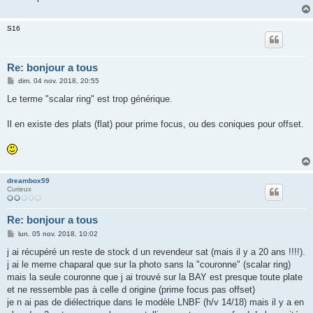
S16
Re: bonjour a tous
M
dim. 04 nov. 2018, 20:55
e
s
Le terme "scalar ring" est trop générique.
s
a
g
Il en existe des plats (flat) pour prime focus, ou des coniques pour offset.
e
dreambox59
Curieux
Re: bonjour a tous
M
lun. 05 nov. 2018, 10:02
e
s
j ai récupéré un reste de stock d un revendeur sat (mais il y a 20 ans !!!!).
s
j ai le meme chaparal que sur la photo sans la "couronne" (scalar ring)
a
g
mais la seule couronne que j ai trouvé sur la BAY est presque toute plate
e
et ne ressemble pas à celle d origine (prime focus pas offset)
je n ai pas de diélectrique dans le modèle LNBF (h/v 14/18) mais il y a en