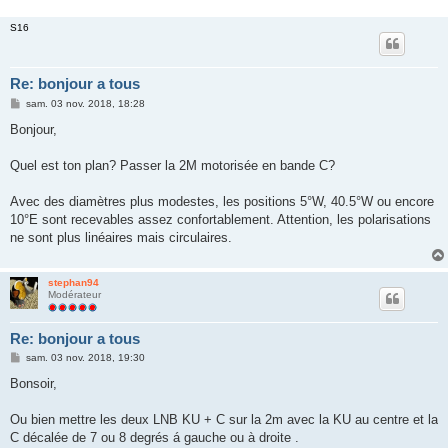
S16
Re: bonjour a tous
M
sam. 03 nov. 2018, 18:28
e
s
Bonjour,
s
a
g
Quel est ton plan? Passer la 2M motorisée en bande C?
e
Avec des diamètres plus modestes, les positions 5°W, 40.5°W ou encore
10°E sont recevables assez confortablement. Attention, les polarisations
ne sont plus linéaires mais circulaires.
stephan94
Modérateur
Re: bonjour a tous
M
sam. 03 nov. 2018, 19:30
e
s
Bonsoir,
s
a
g
Ou bien mettre les deux LNB KU + C sur la 2m avec la KU au centre et la
e
C décalée de 7 ou 8 degrés á gauche ou à droite .