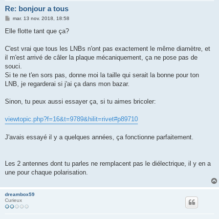
Re: bonjour a tous
M
mar. 13 nov. 2018, 18:58
e
s
Elle flotte tant que ça?
s
a
g
C'est vrai que tous les LNBs n'ont pas exactement le même diamètre, et
e
il m'est arrivé de câler la plaque mécaniquement, ça ne pose pas de
souci.
Si te ne t'en sors pas, donne moi la taille qui serait la bonne pour ton
LNB, je regarderai si j'ai ça dans mon bazar.
Sinon, tu peux aussi essayer ça, si tu aimes bricoler:
viewtopic.php?f=16&t=9789&hilit=rivet#p89710
J'avais essayé il y a quelques années, ça fonctionne parfaitement.
Les 2 antennes dont tu parles ne remplacent pas le diélectrique, il y en a
une pour chaque polarisation.
dreambox59
Curieux