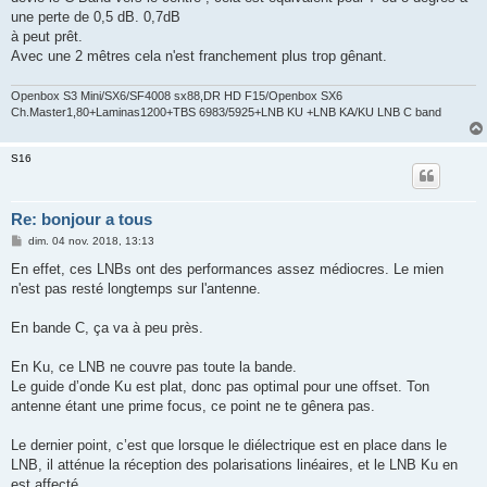
une perte de 0,5 dB. 0,7dB
à peut prêt.
Avec une 2 mêtres cela n'est franchement plus trop gênant.
Openbox S3 Mini/SX6/SF4008 sx88,DR HD F15/Openbox SX6
Ch.Master1,80+Laminas1200+TBS 6983/5925+LNB KU +LNB KA/KU LNB C band
S16
Re: bonjour a tous
M
dim. 04 nov. 2018, 13:13
e
s
En effet, ces LNBs ont des performances assez médiocres. Le mien
s
n'est pas resté longtemps sur l'antenne.
a
g
e
En bande C, ça va à peu près.
En Ku, ce LNB ne couvre pas toute la bande.
Le guide d’onde Ku est plat, donc pas optimal pour une offset. Ton
antenne étant une prime focus, ce point ne te gênera pas.
Le dernier point, c’est que lorsque le diélectrique est en place dans le
LNB, il atténue la réception des polarisations linéaires, et le LNB Ku en
est affecté.