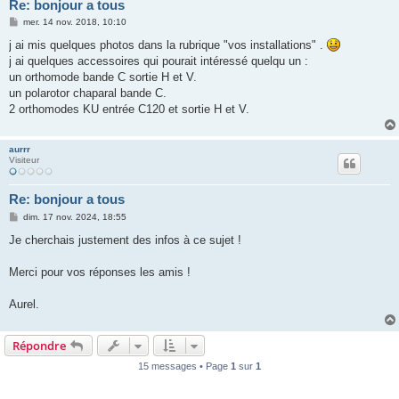
Re: bonjour a tous
M
mer. 14 nov. 2018, 10:10
e
s
j ai mis quelques photos dans la rubrique "vos installations" .
s
j ai quelques accessoires qui pourait intéressé quelqu un :
a
g
un orthomode bande C sortie H et V.
e
un polarotor chaparal bande C.
2 orthomodes KU entrée C120 et sortie H et V.
aurrr
Visiteur
Re: bonjour a tous
M
dim. 17 nov. 2024, 18:55
e
s
Je cherchais justement des infos à ce sujet !
s
a
g
Merci pour vos réponses les amis !
e
Aurel.
Répondre
15 messages • Page
1
sur
1