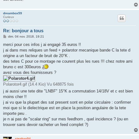
dreambox59
Curieux
Re: bonjour a tous
M
dim. 04 nov. 2018, 19:21
e
s
merci pour ces infos j ai engagé 35 euros !!
s
j ai dans mes reliques un feed + polarotor mecanique bande C la tete d
a
g
origine a un facteur de bruit de 20°K .
e
des tetes C pour ce montage ne courent plus les rues !!! chez notre ami
bruno c est 300euros
avez vous des fournisseurs ?
Polarotor4.gif (14.4 Kio) Vu 648875 fois
j ai aussi une tete dite "LNBF" 15°K a commutation 14/18V et c est bien
moins cher !!
j ai vu que la plupart des sat present sont en polar circulaire : confirmer
moi que si le dielectrique est en place la position angulaire de la tete
importe peu .
je n ai pas de "scalar ring" sur mes feedhorn , quel incidence ? (ou en
trouver sans devoir racheter un feed complet ?)
stephan94