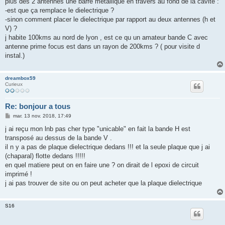
plus des 2 antennes une barre metallique en travers au fond de la cavité :
-est que ça remplace le dielectrique ?
-sinon comment placer le dielectrique par rapport au deux antennes (h et
V) ?
j habite 100kms au nord de lyon , est ce qu un amateur bande C avec
antenne prime focus est dans un rayon de 200kms ? ( pour visite d
instal.)
dreambox59
Curieux
Re: bonjour a tous
M
mar. 13 nov. 2018, 17:49
e
s
j ai reçu mon lnb pas cher type "unicable" en fait la bande H est
s
transposé au dessus de la bande V .
a
g
il n y a pas de plaque dielectrique dedans !!! et la seule plaque que j ai
e
(chaparal) flotte dedans !!!!!
en quel matiere peut on en faire une ? on dirait de l epoxi de circuit
imprimé !
j ai pas trouver de site ou on peut acheter que la plaque dielectrique
S16