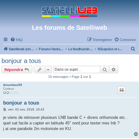
Les forums de Satelliweb
FAQ
S’enregistrer
Connexion
R
Satelliweb (retour vers le site)
Forums feeds et réception TV numérique
Le feedhunting - La chasse aux feeds
Réception et recherche de feeds en bande C ou KA
e
bonjour a tous
c
Rechercher
Recherche 
Répondre
h
15 messages • Page
1
sur
1
e
dreambox59
r
Curieux
c
h
bonjour a tous
e
M
ven. 02 nov. 2018, 10:42
e
r
s
je viens de retrouver plusieurs LNB bande C + divers orthomode etc..
s
quel sat facile a capter en latitude 45° nord pour tester mes lnb ?
a
g
j ai une parabole 2m motorisée en KU.
e