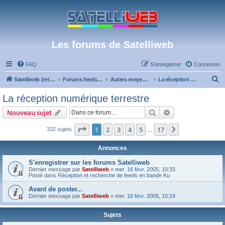
Les forums de Satelliweb
FAQ
S’enregistrer
Connexion
R
Satelliweb (retour vers le site)
Forums feeds et réception TV numérique
Autres moyens de réception et actualités
La réception numérique terrestre
e
La réception numérique terrestre
c
Rechercher
Recherche avanc
Nouveau sujet
h
e
Page
1
sur
17
1
2
3
4
5
17
Suivante
332 sujets
…
r
Annonces
c
S'enregistrer sur les forums Satelliweb
h
Dernier message par
Satelliweb
«
mer. 16 févr. 2005, 10:33
Posté dans
Réception et recherche de feeds en bande Ku
e
r
Avant de poster...
Dernier message par
Satelliweb
«
mer. 16 févr. 2005, 10:24
Sujets