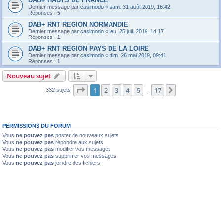
DAB+ HAUTS DE FRANCE
Dernier message par
casimodo
«
sam. 31 août 2019, 16:42
Réponses :
5
DAB+ RNT REGION NORMANDIE
Dernier message par
casimodo
«
jeu. 25 juil. 2019, 14:17
Réponses :
1
DAB+ RNT REGION PAYS DE LA LOIRE
Dernier message par
casimodo
«
dim. 26 mai 2019, 09:41
Réponses :
1
Nouveau sujet
Page
1
sur
17
1
2
3
4
5
17
Suivante
332 sujets
…
PERMISSIONS DU FORUM
Vous
ne pouvez pas
poster de nouveaux sujets
Vous
ne pouvez pas
répondre aux sujets
Vous
ne pouvez pas
modifier vos messages
Vous
ne pouvez pas
supprimer vos messages
Vous
ne pouvez pas
joindre des fichiers