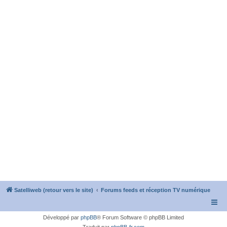
Satelliweb (retour vers le site)
Forums feeds et réception TV numérique
Développé par
phpBB
® Forum Software © phpBB Limited