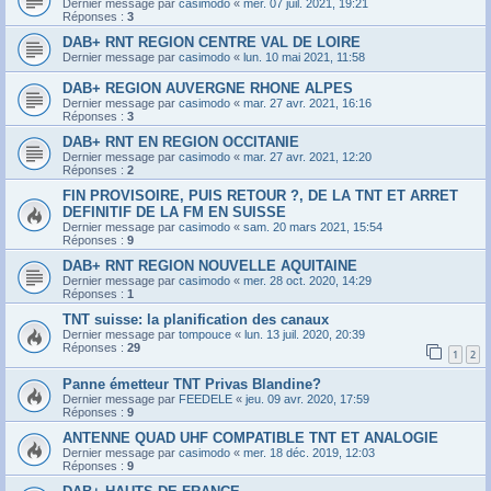
Dernier message par
casimodo
«
mer. 07 juil. 2021, 19:21
Réponses :
3
DAB+ RNT REGION CENTRE VAL DE LOIRE
Dernier message par
casimodo
«
lun. 10 mai 2021, 11:58
DAB+ REGION AUVERGNE RHONE ALPES
Dernier message par
casimodo
«
mar. 27 avr. 2021, 16:16
Réponses :
3
DAB+ RNT EN REGION OCCITANIE
Dernier message par
casimodo
«
mar. 27 avr. 2021, 12:20
Réponses :
2
FIN PROVISOIRE, PUIS RETOUR ?, DE LA TNT ET ARRET
DEFINITIF DE LA FM EN SUISSE
Dernier message par
casimodo
«
sam. 20 mars 2021, 15:54
Réponses :
9
DAB+ RNT REGION NOUVELLE AQUITAINE
Dernier message par
casimodo
«
mer. 28 oct. 2020, 14:29
Réponses :
1
TNT suisse: la planification des canaux
Dernier message par
tompouce
«
lun. 13 juil. 2020, 20:39
Réponses :
29
1
2
Panne émetteur TNT Privas Blandine?
Dernier message par
FEEDELE
«
jeu. 09 avr. 2020, 17:59
Réponses :
9
ANTENNE QUAD UHF COMPATIBLE TNT ET ANALOGIE
Dernier message par
casimodo
«
mer. 18 déc. 2019, 12:03
Réponses :
9