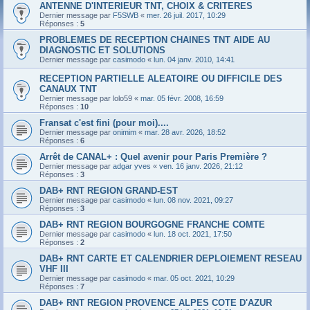
ANTENNE D'INTERIEUR TNT, CHOIX & CRITERES
Dernier message par
F5SWB
«
mer. 26 juil. 2017, 10:29
Réponses :
5
PROBLEMES DE RECEPTION CHAINES TNT AIDE AU
DIAGNOSTIC ET SOLUTIONS
Dernier message par
casimodo
«
lun. 04 janv. 2010, 14:41
RECEPTION PARTIELLE ALEATOIRE OU DIFFICILE DES
CANAUX TNT
Dernier message par
lolo59
«
mar. 05 févr. 2008, 16:59
Réponses :
10
Fransat c'est fini (pour moi)....
Dernier message par
onimim
«
mar. 28 avr. 2026, 18:52
Réponses :
6
Arrêt de CANAL+ : Quel avenir pour Paris Première ?
Dernier message par
adgar yves
«
ven. 16 janv. 2026, 21:12
Réponses :
3
DAB+ RNT REGION GRAND-EST
Dernier message par
casimodo
«
lun. 08 nov. 2021, 09:27
Réponses :
3
DAB+ RNT REGION BOURGOGNE FRANCHE COMTE
Dernier message par
casimodo
«
lun. 18 oct. 2021, 17:50
Réponses :
2
DAB+ RNT CARTE ET CALENDRIER DEPLOIEMENT RESEAU
VHF III
Dernier message par
casimodo
«
mar. 05 oct. 2021, 10:29
Réponses :
7
DAB+ RNT REGION PROVENCE ALPES COTE D'AZUR