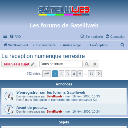
Les forums de Satelliweb
FAQ
S’enregistrer
Connexion
R
Satelliweb (retour vers le site)
Forums feeds et réception TV numérique
Autres moyens de réception et actualités
La réception numérique terrestre
e
La réception numérique terrestre
c
Rechercher
Recherche avanc
Nouveau sujet
h
e
Page
1
sur
17
1
2
3
4
5
17
Suivante
332 sujets
…
r
Annonces
c
S'enregistrer sur les forums Satelliweb
h
Dernier message par
Satelliweb
«
mer. 16 févr. 2005, 10:33
Posté dans
Réception et recherche de feeds en bande Ku
e
r
Avant de poster...
Dernier message par
Satelliweb
«
mer. 16 févr. 2005, 10:24
Sujets