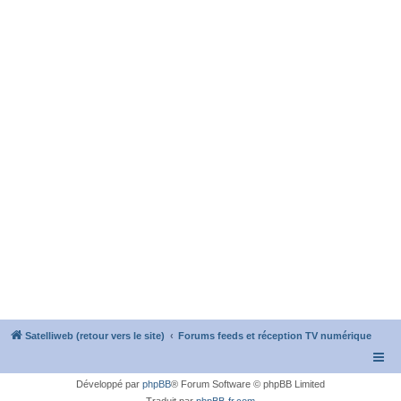
Satelliweb (retour vers le site)
Forums feeds et réception TV numérique
Développé par
phpBB
® Forum Software © phpBB Limited