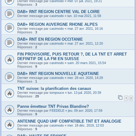
Dernier message par
casimodo
«
mer. 07 juil. 2021, 19:21
Réponses :
3
DAB+ RNT REGION CENTRE VAL DE LOIRE
Dernier message par
casimodo
«
lun. 10 mai 2021, 11:58
DAB+ REGION AUVERGNE RHONE ALPES
Dernier message par
casimodo
«
mar. 27 avr. 2021, 16:16
Réponses :
3
DAB+ RNT EN REGION OCCITANIE
Dernier message par
casimodo
«
mar. 27 avr. 2021, 12:20
Réponses :
2
FIN PROVISOIRE, PUIS RETOUR ?, DE LA TNT ET ARRET
DEFINITIF DE LA FM EN SUISSE
Dernier message par
casimodo
«
sam. 20 mars 2021, 15:54
Réponses :
9
DAB+ RNT REGION NOUVELLE AQUITAINE
Dernier message par
casimodo
«
mer. 28 oct. 2020, 14:29
Réponses :
1
TNT suisse: la planification des canaux
Dernier message par
tompouce
«
lun. 13 juil. 2020, 20:39
Réponses :
29
1
2
Panne émetteur TNT Privas Blandine?
Dernier message par
FEEDELE
«
jeu. 09 avr. 2020, 17:59
Réponses :
9
ANTENNE QUAD UHF COMPATIBLE TNT ET ANALOGIE
Dernier message par
casimodo
«
mer. 18 déc. 2019, 12:03
Réponses :
9