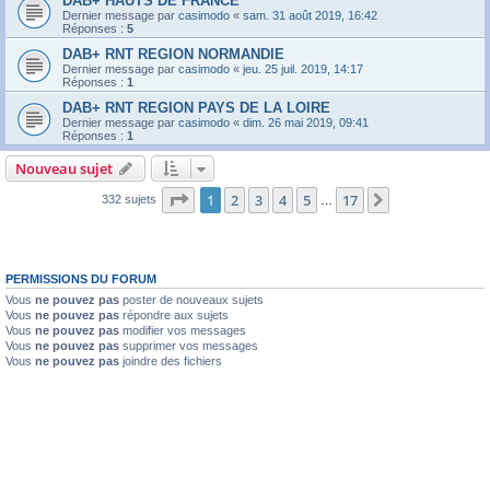
DAB+ HAUTS DE FRANCE
Dernier message par
casimodo
«
sam. 31 août 2019, 16:42
Réponses :
5
DAB+ RNT REGION NORMANDIE
Dernier message par
casimodo
«
jeu. 25 juil. 2019, 14:17
Réponses :
1
DAB+ RNT REGION PAYS DE LA LOIRE
Dernier message par
casimodo
«
dim. 26 mai 2019, 09:41
Réponses :
1
Nouveau sujet
Page
1
sur
17
1
2
3
4
5
17
Suivante
332 sujets
…
PERMISSIONS DU FORUM
Vous
ne pouvez pas
poster de nouveaux sujets
Vous
ne pouvez pas
répondre aux sujets
Vous
ne pouvez pas
modifier vos messages
Vous
ne pouvez pas
supprimer vos messages
Vous
ne pouvez pas
joindre des fichiers