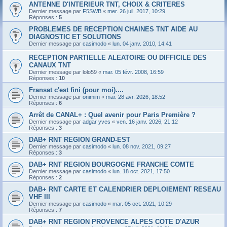
ANTENNE D'INTERIEUR TNT, CHOIX & CRITERES
Dernier message par
F5SWB
«
mer. 26 juil. 2017, 10:29
Réponses :
5
PROBLEMES DE RECEPTION CHAINES TNT AIDE AU
DIAGNOSTIC ET SOLUTIONS
Dernier message par
casimodo
«
lun. 04 janv. 2010, 14:41
RECEPTION PARTIELLE ALEATOIRE OU DIFFICILE DES
CANAUX TNT
Dernier message par
lolo59
«
mar. 05 févr. 2008, 16:59
Réponses :
10
Fransat c'est fini (pour moi)....
Dernier message par
onimim
«
mar. 28 avr. 2026, 18:52
Réponses :
6
Arrêt de CANAL+ : Quel avenir pour Paris Première ?
Dernier message par
adgar yves
«
ven. 16 janv. 2026, 21:12
Réponses :
3
DAB+ RNT REGION GRAND-EST
Dernier message par
casimodo
«
lun. 08 nov. 2021, 09:27
Réponses :
3
DAB+ RNT REGION BOURGOGNE FRANCHE COMTE
Dernier message par
casimodo
«
lun. 18 oct. 2021, 17:50
Réponses :
2
DAB+ RNT CARTE ET CALENDRIER DEPLOIEMENT RESEAU
VHF III
Dernier message par
casimodo
«
mar. 05 oct. 2021, 10:29
Réponses :
7
DAB+ RNT REGION PROVENCE ALPES COTE D'AZUR