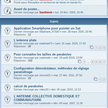
Posté dans
Réception et recherche de feeds en bande Ku
Avant de poster...
Dernier message par
Satelliweb
«
lun. 24 févr. 2003, 10:45
Sujets
Application Smartphone pour pointer un Sat
Dernier message par
Stéphane_47320
«
ven. 28 mars 2025, 20:46
Réponses :
12
L'antenne plate
Dernier message par
mattmatt73
«
sam. 01 sept. 2018, 17:43
Réponses :
39
1
2
3
Pour connaitre les tailles de paraboles
Dernier message par
casimodo
«
mer. 29 août 2018, 13:50
Réponses :
102
1
4
5
6
7
…
Configuration démodulateur, méthodes de réglage
paramétrage
Dernier message par
vincent21
«
mar. 27 déc. 2011, 07:50
Réponses :
19
1
2
calcul de paraboles
Dernier message par
video33
«
dim. 05 sept. 2010, 12:13
L'ANTENNE COLLECTIVE DOMESTIQUE ET
COMMUNAUTAIRE
Dernier message par
casimodo
«
dim. 09 sept. 2007, 11:36