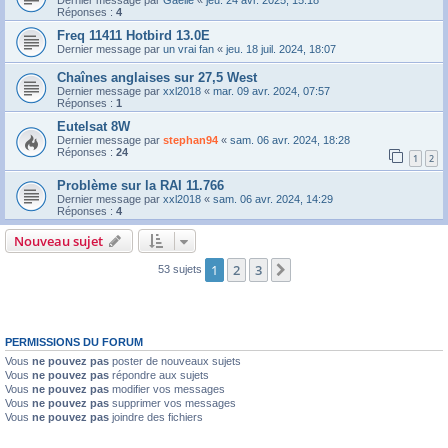
Réponses :
4
Freq 11411 Hotbird 13.0E
Dernier message par
un vrai fan
«
jeu. 18 juil. 2024, 18:07
Chaînes anglaises sur 27,5 West
Dernier message par
xxl2018
«
mar. 09 avr. 2024, 07:57
Réponses :
1
Eutelsat 8W
Dernier message par
stephan94
«
sam. 06 avr. 2024, 18:28
Réponses :
24
1
2
Problème sur la RAI 11.766
Dernier message par
xxl2018
«
sam. 06 avr. 2024, 14:29
Réponses :
4
Nouveau sujet
1
2
3
Suivante
53 sujets
PERMISSIONS DU FORUM
Vous
ne pouvez pas
poster de nouveaux sujets
Vous
ne pouvez pas
répondre aux sujets
Vous
ne pouvez pas
modifier vos messages
Vous
ne pouvez pas
supprimer vos messages
Vous
ne pouvez pas
joindre des fichiers