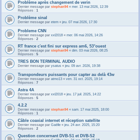
Problème après changement de verin
Dernier message par
stephan94
«
mer. 13 mai 2026, 12:39
Réponses :
1
Problème sinal
Dernier message par
etem
«
jeu. 07 mai 2026, 17:30
Probleme CNN
Dernier message par
xxl2018
«
mer. 06 mai 2026, 14:26
Réponses :
2
RT france c'est fini sur express am6, 53°ouest
Dernier message par
stephan94
«
dim. 03 mai 2026, 08:25
Réponses :
5
TRES BON TERMINAL AUDIO
Dernier message par
ysatus
«
jeu. 09 avr. 2026, 19:38
Transpondeurs puissants pour capter au delà 43w
Dernier message par
atmo13
«
ven. 31 oct. 2025, 19:14
Réponses :
7
Astra 4A
Dernier message par
xxl2018
«
jeu. 17 juil. 2025, 14:22
Réponses :
5
4.2.2
Dernier message par
stephan94
«
sam. 17 mai 2025, 18:00
Réponses :
1
Câble coaxial internet et réception satellite
Dernier message par
Gaëlle
«
jeu. 24 avr. 2025, 15:20
Réponses :
2
Question concernant DVB-S1 et DVB-S2
Dernier message par
Gaëlle
«
jeu. 24 avr. 2025, 15:18