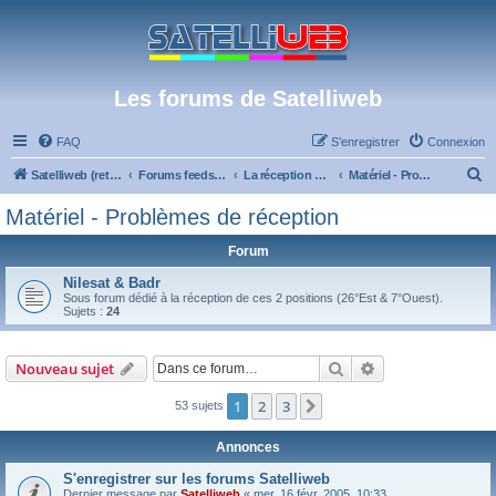
Les forums de Satelliweb
FAQ
S’enregistrer
Connexion
R
Satelliweb (retour vers le site)
Forums feeds et réception TV numérique
La réception par satellite
Matériel - Problèmes de réception
e
Matériel - Problèmes de réception
c
Forum
h
e
Nilesat & Badr
Sous forum dédié à la réception de ces 2 positions (26°Est & 7°Ouest).
r
Sujets :
24
c
h
Rechercher
Recherche avanc
Nouveau sujet
e
1
2
3
Suivante
53 sujets
r
Annonces
S'enregistrer sur les forums Satelliweb
Dernier message par
Satelliweb
«
mer. 16 févr. 2005, 10:33