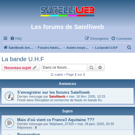
Les forums de Satelliweb
FAQ
S’enregistrer
Connexion
R
Satelliweb (retour vers le site)
Forums feeds et réception TV numérique
Autres moyens de réception et actualités
La bande U.H.F
e
La bande U.H.F
c
Rechercher
Recherche avanc
Nouveau sujet
h
11 sujets • Page
1
sur
1
e
Annonces
r
c
S'enregistrer sur les forums Satelliweb
Dernier message par
Satelliweb
«
mer. 16 févr. 2005, 10:33
h
Posté dans
Réception et recherche de feeds en bande Ku
e
Sujets
r
Mais d'où vient ce France3 Aquitaine ???
Dernier message par
Stéphane_47320
«
mar. 28 janv. 2025, 20:39
Réponses :
8
Propagation