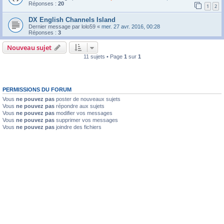
Réponses :
20
1
2
DX English Channels Island
Dernier message par
lolo59
«
mer. 27 avr. 2016, 00:28
Réponses :
3
Nouveau sujet
11 sujets • Page
1
sur
1
PERMISSIONS DU FORUM
Vous
ne pouvez pas
poster de nouveaux sujets
Vous
ne pouvez pas
répondre aux sujets
Vous
ne pouvez pas
modifier vos messages
Vous
ne pouvez pas
supprimer vos messages
Vous
ne pouvez pas
joindre des fichiers