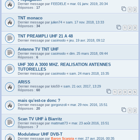
Dernier message par
FEEDELE
«
mar. 01 janv. 2019, 20:34
Réponses :
17
1
2
TNT monaco
Dernier message par
julien74
«
sam. 17 nov. 2018, 13:33
Réponses :
34
1
2
3
TNT PREAMPLI UHF 21 A 48
Dernier message par
casimodo
«
jeu. 19 avr. 2018, 09:12
Antenne TV TNT UHF
Dernier message par
casimodo
«
dim. 25 mars 2018, 09:44
Réponses :
6
UHF 300 A 3000 MHZ. REALISATION ANTENNES
TUTORIELLES
Dernier message par
casimodo
«
sam. 24 mars 2018, 15:35
ARISS
Dernier message par
lolo59
«
sam. 21 oct. 2017, 13:29
Réponses :
60
1
2
3
4
5
mais qu'est-ce donc ?
Dernier message par
gorgonzoli
«
mar. 29 nov. 2016, 15:51
Réponses :
20
1
2
Scan TV UHF à Biarritz
Dernier message par
mattmatt73
«
mar. 23 août 2016, 15:51
Réponses :
7
Modulateur UHF DVB-T
Dernier message par
Baron Scarpia
«
mer. 27 avr. 2016, 00:35