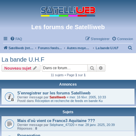
Les forums de Satelliweb
FAQ
S’enregistrer
Connexion
R
Satelliweb (retour vers le site)
Forums feeds et réception TV numérique
Autres moyens de réception et actualités
La bande U.H.F
e
La bande U.H.F
c
Rechercher
Recherche avanc
Nouveau sujet
h
11 sujets • Page
1
sur
1
e
Annonces
r
c
S'enregistrer sur les forums Satelliweb
Dernier message par
Satelliweb
«
mer. 16 févr. 2005, 10:33
h
Posté dans
Réception et recherche de feeds en bande Ku
e
Sujets
r
Mais d'où vient ce France3 Aquitaine ???
Dernier message par
Stéphane_47320
«
mar. 28 janv. 2025, 20:39
Réponses :
8
Propagation