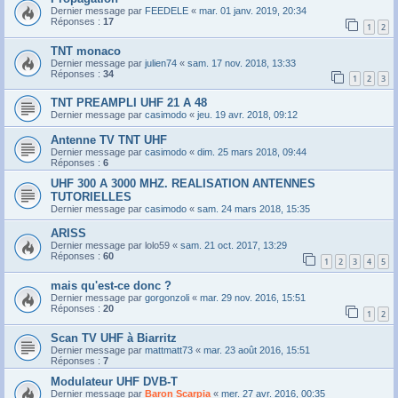
Dernier message par
FEEDELE
«
mar. 01 janv. 2019, 20:34
Réponses :
17
1
2
TNT monaco
Dernier message par
julien74
«
sam. 17 nov. 2018, 13:33
Réponses :
34
1
2
3
TNT PREAMPLI UHF 21 A 48
Dernier message par
casimodo
«
jeu. 19 avr. 2018, 09:12
Antenne TV TNT UHF
Dernier message par
casimodo
«
dim. 25 mars 2018, 09:44
Réponses :
6
UHF 300 A 3000 MHZ. REALISATION ANTENNES
TUTORIELLES
Dernier message par
casimodo
«
sam. 24 mars 2018, 15:35
ARISS
Dernier message par
lolo59
«
sam. 21 oct. 2017, 13:29
Réponses :
60
1
2
3
4
5
mais qu'est-ce donc ?
Dernier message par
gorgonzoli
«
mar. 29 nov. 2016, 15:51
Réponses :
20
1
2
Scan TV UHF à Biarritz
Dernier message par
mattmatt73
«
mar. 23 août 2016, 15:51
Réponses :
7
Modulateur UHF DVB-T
Dernier message par
Baron Scarpia
«
mer. 27 avr. 2016, 00:35