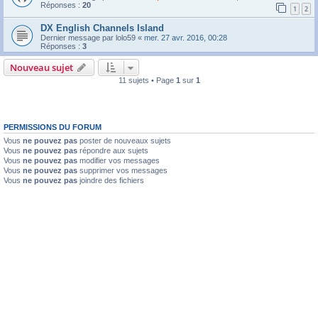
Réponses :
20
1
2
DX English Channels Island
Dernier message par
lolo59
«
mer. 27 avr. 2016, 00:28
Réponses :
3
Nouveau sujet
11 sujets • Page
1
sur
1
PERMISSIONS DU FORUM
Vous
ne pouvez pas
poster de nouveaux sujets
Vous
ne pouvez pas
répondre aux sujets
Vous
ne pouvez pas
modifier vos messages
Vous
ne pouvez pas
supprimer vos messages
Vous
ne pouvez pas
joindre des fichiers