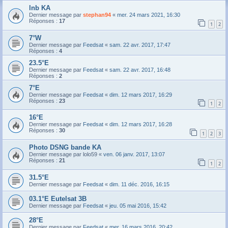
lnb KA
Dernier message par
stephan94
«
mer. 24 mars 2021, 16:30
Réponses :
17
1
2
7°W
Dernier message par
Feedsat
«
sam. 22 avr. 2017, 17:47
Réponses :
4
23.5°E
Dernier message par
Feedsat
«
sam. 22 avr. 2017, 16:48
Réponses :
2
7°E
Dernier message par
Feedsat
«
dim. 12 mars 2017, 16:29
Réponses :
23
1
2
16°E
Dernier message par
Feedsat
«
dim. 12 mars 2017, 16:28
Réponses :
30
1
2
3
Photo DSNG bande KA
Dernier message par
lolo59
«
ven. 06 janv. 2017, 13:07
Réponses :
21
1
2
31.5°E
Dernier message par
Feedsat
«
dim. 11 déc. 2016, 16:15
03.1°E Eutelsat 3B
Dernier message par
Feedsat
«
jeu. 05 mai 2016, 15:42
28°E
Dernier message par
Feedsat
«
mer. 16 mars 2016, 20:42