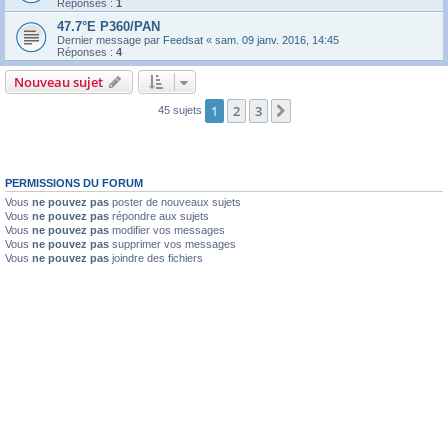
Réponses :
1
47.7°E P360/PAN
Dernier message par
Feedsat
«
sam. 09 janv. 2016, 14:45
Réponses :
4
Nouveau sujet
1
2
3
Suivante
45 sujets
PERMISSIONS DU FORUM
Vous
ne pouvez pas
poster de nouveaux sujets
Vous
ne pouvez pas
répondre aux sujets
Vous
ne pouvez pas
modifier vos messages
Vous
ne pouvez pas
supprimer vos messages
Vous
ne pouvez pas
joindre des fichiers