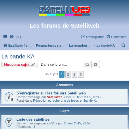
Les forums de Satelliweb
FAQ
S’enregistrer
Connexion
R
Satelliweb (retour vers le site)
Forums feeds et réception TV numérique
La réception par satellite
La bande KA
e
La bande KA
c
Rechercher
Recherche avanc
Nouveau sujet
h
e
1
2
3
Suivante
45 sujets
r
Annonces
c
S'enregistrer sur les forums Satelliweb
h
Dernier message par
Satelliweb
«
mer. 16 févr. 2005, 10:33
Posté dans
Réception et recherche de feeds en bande Ku
e
r
Sujets
Liste des satellites
Dernier message par
sat51
«
jeu. 28 mai 2015, 22:57
Réponses :
4