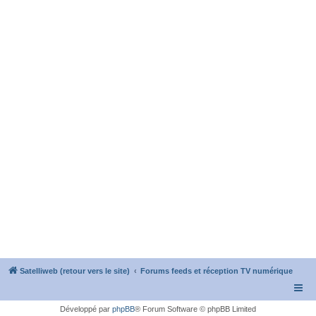
Satelliweb (retour vers le site)
Forums feeds et réception TV numérique
Développé par
phpBB
® Forum Software © phpBB Limited