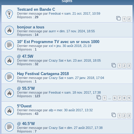
Sujets
Testcard en Bande C
Dernier message par
Feedsat
«
sam. 21 oct. 2017, 10:59
Réponses :
29
1
2
bonjour a tous
Dernier message par
aurrr
«
dim. 17 nov. 2024, 18:55
Réponses :
14
10° Est Programme TV avec un sr sous 1000
Dernier message par
xxl
«
jeu. 30 août 2018, 21:19
Réponses :
1
@ 47.5W
Dernier message par
Crazy Sat
«
lun. 23 avr. 2018, 18:05
Réponses :
32
1
2
3
Hay Festival Cartagena 2018
Dernier message par
Crazy Sat
«
sam. 27 janv. 2018, 17:04
Réponses :
1
@ 55.5°W
Dernier message par
Feedsat
«
sam. 18 nov. 2017, 17:38
Réponses :
123
1
6
7
8
9
…
5°Ouest
Dernier message par
afp
«
mer. 30 août 2017, 13:32
Réponses :
43
1
2
3
@ 40.5°W
Dernier message par
Crazy Sat
«
dim. 27 août 2017, 17:38
Réponses :
7