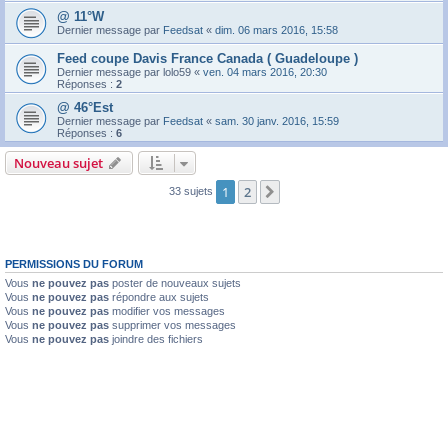
@ 11°W
Dernier message par
Feedsat
«
dim. 06 mars 2016, 15:58
Feed coupe Davis France Canada ( Guadeloupe )
Dernier message par
lolo59
«
ven. 04 mars 2016, 20:30
Réponses :
2
@ 46°Est
Dernier message par
Feedsat
«
sam. 30 janv. 2016, 15:59
Réponses :
6
Nouveau sujet
1
2
Suivante
33 sujets
PERMISSIONS DU FORUM
Vous
ne pouvez pas
poster de nouveaux sujets
Vous
ne pouvez pas
répondre aux sujets
Vous
ne pouvez pas
modifier vos messages
Vous
ne pouvez pas
supprimer vos messages
Vous
ne pouvez pas
joindre des fichiers