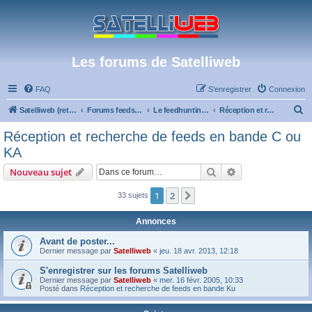
Les forums de Satelliweb
FAQ
S’enregistrer
Connexion
R
Satelliweb (retour vers le site)
Forums feeds et réception TV numérique
Le feedhunting - La chasse aux feeds
Réception et recherche de feeds en bande C ou KA
e
Réception et recherche de feeds en bande C ou
c
KA
h
Rechercher
Recherche avanc
Nouveau sujet
e
r
1
2
Suivante
33 sujets
c
Annonces
h
Avant de poster...
e
Dernier message par
Satelliweb
«
jeu. 18 avr. 2013, 12:18
r
S'enregistrer sur les forums Satelliweb
Dernier message par
Satelliweb
«
mer. 16 févr. 2005, 10:33
Posté dans
Réception et recherche de feeds en bande Ku