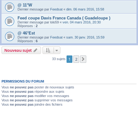
@ 11°W
Dernier message par
Feedsat
«
dim. 06 mars 2016, 15:58
Feed coupe Davis France Canada ( Guadeloupe )
Dernier message par
lolo59
«
ven. 04 mars 2016, 20:30
Réponses :
2
@ 46°Est
Dernier message par
Feedsat
«
sam. 30 janv. 2016, 15:59
Réponses :
6
Nouveau sujet
1
2
Suivante
33 sujets
PERMISSIONS DU FORUM
Vous
ne pouvez pas
poster de nouveaux sujets
Vous
ne pouvez pas
répondre aux sujets
Vous
ne pouvez pas
modifier vos messages
Vous
ne pouvez pas
supprimer vos messages
Vous
ne pouvez pas
joindre des fichiers