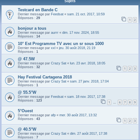
Sujets
Testcard en Bande C
Dernier message par
Feedsat
«
sam. 21 oct. 2017, 10:59
Réponses :
29
1
2
bonjour a tous
Dernier message par
aurrr
«
dim. 17 nov. 2024, 18:55
Réponses :
14
10° Est Programme TV avec un sr sous 1000
Dernier message par
xxl
«
jeu. 30 août 2018, 21:19
Réponses :
1
@ 47.5W
Dernier message par
Crazy Sat
«
lun. 23 avr. 2018, 18:05
Réponses :
32
1
2
3
Hay Festival Cartagena 2018
Dernier message par
Crazy Sat
«
sam. 27 janv. 2018, 17:04
Réponses :
1
@ 55.5°W
Dernier message par
Feedsat
«
sam. 18 nov. 2017, 17:38
Réponses :
123
1
6
7
8
9
…
5°Ouest
Dernier message par
afp
«
mer. 30 août 2017, 13:32
Réponses :
43
1
2
3
@ 40.5°W
Dernier message par
Crazy Sat
«
dim. 27 août 2017, 17:38
Réponses :
7