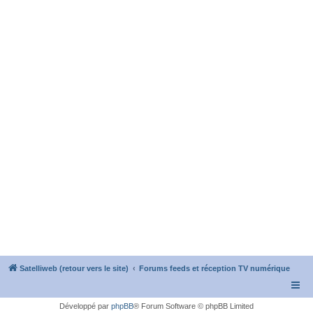
Satelliweb (retour vers le site)
Forums feeds et réception TV numérique
Développé par
phpBB
® Forum Software © phpBB Limited