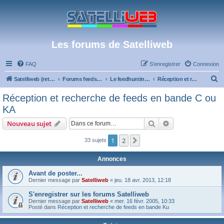
Les forums de Satelliweb
FAQ
S’enregistrer
Connexion
R
Satelliweb (retour vers le site)
Forums feeds et réception TV numérique
Le feedhunting - La chasse aux feeds
Réception et recherche de feeds en bande C ou KA
e
Réception et recherche de feeds en bande C ou
c
KA
h
Rechercher
Recherche avanc
Nouveau sujet
e
r
1
2
Suivante
33 sujets
c
Annonces
h
Avant de poster...
e
Dernier message par
Satelliweb
«
jeu. 18 avr. 2013, 12:18
r
S'enregistrer sur les forums Satelliweb
Dernier message par
Satelliweb
«
mer. 16 févr. 2005, 10:33
Posté dans
Réception et recherche de feeds en bande Ku