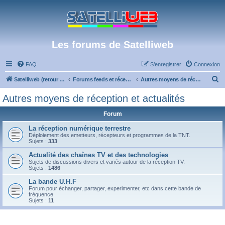
Les forums de Satelliweb
FAQ
S’enregistrer
Connexion
R
Satelliweb (retour vers le site)
Forums feeds et réception TV numérique
Autres moyens de réception et actualités
e
Autres moyens de réception et actualités
c
Forum
h
e
La réception numérique terrestre
Déploiement des emetteurs, récepteurs et programmes de la TNT.
r
Sujets :
333
c
Actualité des chaînes TV et des technologies
Sujets de discussions divers et variés autour de la réception TV.
h
Sujets :
1486
e
La bande U.H.F
r
Forum pour échanger, partager, experimenter, etc dans cette bande de
fréquence.
Sujets :
11