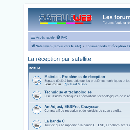
Les forum
Forums feeds et réc
Accès rapide
FAQ
Satelliweb (retour vers le site)
Forums feeds et réception 
La réception par satellite
FORUM
Matériel - Problèmes de réception
Espace dédié à l'entraide sur les problèmes techniques et le
Sous-forum :
Nilesat & Badr
Technique et technologies
Discussions techniques et évolutions technologiques de la réc
AntAdjust, EBSPro, Crazyscan
Comparatif de réception et de logiciels de scan satellite.
La bande C
Tout ce qui se rapporte à la bande C : LNB, Feedhorn, tests 