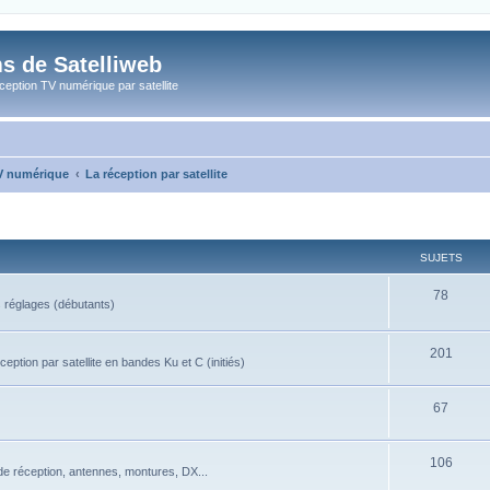
s de Satelliweb
eption TV numérique par satellite
TV numérique
La réception par satellite
SUJETS
78
s réglages (débutants)
201
eption par satellite en bandes Ku et C (initiés)
67
106
de réception, antennes, montures, DX...