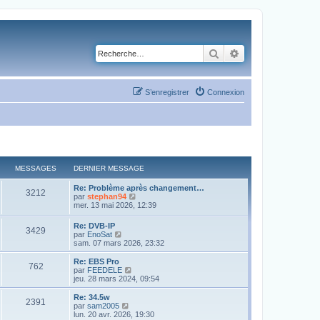
Rechercher
Recherche avancé
S’enregistrer
Connexion
MESSAGES
DERNIER MESSAGE
Re: Problème après changement…
3212
V
par
stephan94
o
mer. 13 mai 2026, 12:39
i
r
Re: DVB-IP
3429
l
V
par
EnoSat
e
o
sam. 07 mars 2026, 23:32
d
i
e
r
Re: EBS Pro
r
762
l
V
par
FEEDELE
n
e
o
jeu. 28 mars 2024, 09:54
i
d
i
e
e
r
Re: 34.5w
r
2391
r
l
V
par
sam2005
m
n
e
o
lun. 20 avr. 2026, 19:30
e
i