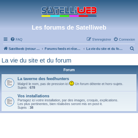
Les forums de Satelliweb
FAQ
S’enregistrer
Connexion
R
Satelliweb (retour vers le site)
Forums feeds et réception TV numérique
La vie du site et du forum
e
La vie du site et du forum
c
Forum
h
e
La taverne des feedhunters
Malgré le nom, pas de pression ici
Un forum détente et hors-sujets.
r
Sujets :
678
c
Vos installations
Partagez ici votre installation, par des images, croquis, explications.
h
Les plus pertinentes, bien réalisées seront mis en post-it.
Sujets :
38
e
r