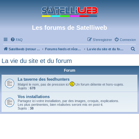
Les forums de Satelliweb
FAQ
S’enregistrer
Connexion
R
Satelliweb (retour vers le site)
Forums feeds et réception TV numérique
La vie du site et du forum
e
La vie du site et du forum
c
Forum
h
e
La taverne des feedhunters
Malgré le nom, pas de pression ici
Un forum détente et hors-sujets.
r
Sujets :
678
c
Vos installations
Partagez ici votre installation, par des images, croquis, explications.
h
Les plus pertinentes, bien réalisées seront mis en post-it.
Sujets :
38
e
r