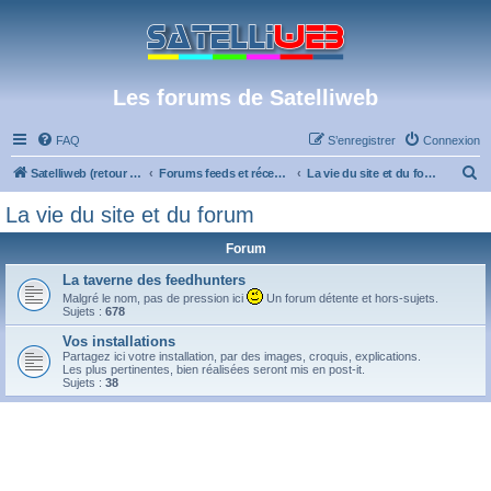
Les forums de Satelliweb
FAQ
S’enregistrer
Connexion
R
Satelliweb (retour vers le site)
Forums feeds et réception TV numérique
La vie du site et du forum
e
La vie du site et du forum
c
Forum
h
e
La taverne des feedhunters
Malgré le nom, pas de pression ici
Un forum détente et hors-sujets.
r
Sujets :
678
c
Vos installations
Partagez ici votre installation, par des images, croquis, explications.
h
Les plus pertinentes, bien réalisées seront mis en post-it.
Sujets :
38
e
r