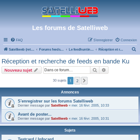
Les forums de Satelliweb
FAQ
S’enregistrer
Connexion
R
Satelliweb (retour vers le site)
Forums feeds et réception TV numérique
Le feedhunting - La chasse aux feeds
Réception et recherche de feeds en bande Ku
e
Réception et recherche de feeds en bande Ku
c
Rechercher
Recherche avanc
Nouveau sujet
h
e
1
2
Suivante
30 sujets
r
Annonces
c
S'enregistrer sur les forums Satelliweb
h
Dernier message par
Satelliweb
«
mer. 16 févr. 2005, 10:33
e
Avant de poster...
r
Dernier message par
Satelliweb
«
mer. 16 févr. 2005, 10:31
Sujets
Testcard / Infocard