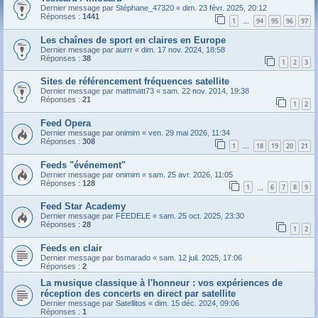
Dernier message par
Stéphane_47320
«
dim. 23 févr. 2025, 20:12
Réponses :
1441
1
94
95
96
97
…
Les chaînes de sport en claires en Europe
Dernier message par
aurrr
«
dim. 17 nov. 2024, 18:58
Réponses :
38
1
2
3
Sites de référencement fréquences satellite
Dernier message par
mattmatt73
«
sam. 22 nov. 2014, 19:38
Réponses :
21
1
2
Feed Opera
Dernier message par
onimim
«
ven. 29 mai 2026, 11:34
Réponses :
308
1
18
19
20
21
…
Feeds "événement"
Dernier message par
onimim
«
sam. 25 avr. 2026, 11:05
Réponses :
128
1
6
7
8
9
…
Feed Star Academy
Dernier message par
FEEDELE
«
sam. 25 oct. 2025, 23:30
Réponses :
28
1
2
Feeds en clair
Dernier message par
bsmarado
«
sam. 12 juil. 2025, 17:06
Réponses :
2
La musique classique à l'honneur : vos expériences de
réception des concerts en direct par satellite
Dernier message par
Satellitos
«
dim. 15 déc. 2024, 09:06
Réponses :
1