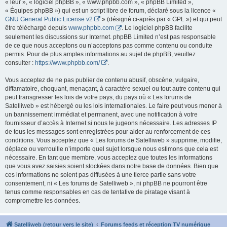
« leur », « logiciel phpBB », « www.phpbb.com », « phpBB Limited »,
« Équipes phpBB ») qui est un script libre de forum, déclaré sous la licence «
GNU General Public License v2
» (désigné ci-après par « GPL ») et qui peut
être téléchargé depuis
www.phpbb.com
. Le logiciel phpBB facilite
seulement les discussions sur Internet. phpBB Limited n’est pas responsable
de ce que nous acceptons ou n’acceptons pas comme contenu ou conduite
permis. Pour de plus amples informations au sujet de phpBB, veuillez
consulter :
https://www.phpbb.com/
.
Vous acceptez de ne pas publier de contenu abusif, obscène, vulgaire,
diffamatoire, choquant, menaçant, à caractère sexuel ou tout autre contenu qui
peut transgresser les lois de votre pays, du pays où « Les forums de
Satelliweb » est hébergé ou les lois internationales. Le faire peut vous mener à
un bannissement immédiat et permanent, avec une notification à votre
fournisseur d’accès à Internet si nous le jugeons nécessaire. Les adresses IP
de tous les messages sont enregistrées pour aider au renforcement de ces
conditions. Vous acceptez que « Les forums de Satelliweb » supprime, modifie,
déplace ou verrouille n’importe quel sujet lorsque nous estimons que cela est
nécessaire. En tant que membre, vous acceptez que toutes les informations
que vous avez saisies soient stockées dans notre base de données. Bien que
ces informations ne soient pas diffusées à une tierce partie sans votre
consentement, ni « Les forums de Satelliweb », ni phpBB ne pourront être
tenus comme responsables en cas de tentative de piratage visant à
compromettre les données.
Satelliweb (retour vers le site)
Forums feeds et réception TV numérique