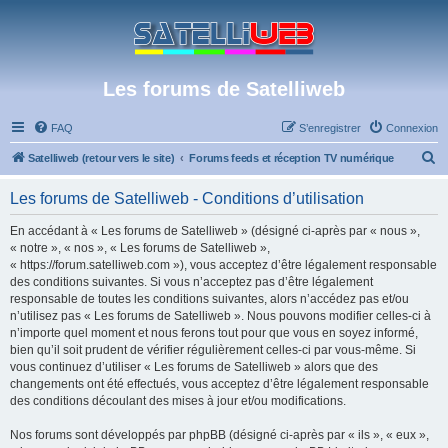
Les forums de Satelliweb
FAQ
S’enregistrer
Connexion
R
Satelliweb (retour vers le site)
Forums feeds et réception TV numérique
e
Les forums de Satelliweb - Conditions d’utilisation
c
h
En accédant à « Les forums de Satelliweb » (désigné ci-après par « nous »,
« notre », « nos », « Les forums de Satelliweb »,
e
« https://forum.satelliweb.com »), vous acceptez d’être légalement responsable
r
des conditions suivantes. Si vous n’acceptez pas d’être légalement
responsable de toutes les conditions suivantes, alors n’accédez pas et/ou
c
n’utilisez pas « Les forums de Satelliweb ». Nous pouvons modifier celles-ci à
h
n’importe quel moment et nous ferons tout pour que vous en soyez informé,
bien qu’il soit prudent de vérifier régulièrement celles-ci par vous-même. Si
e
vous continuez d’utiliser « Les forums de Satelliweb » alors que des
r
changements ont été effectués, vous acceptez d’être légalement responsable
des conditions découlant des mises à jour et/ou modifications.
Nos forums sont développés par phpBB (désigné ci-après par « ils », « eux »,