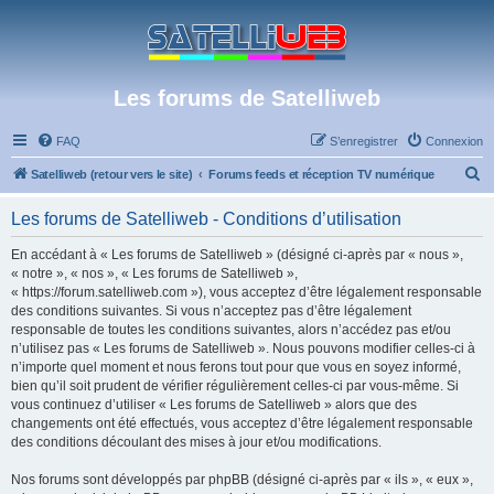
Les forums de Satelliweb
FAQ
S’enregistrer
Connexion
R
Satelliweb (retour vers le site)
Forums feeds et réception TV numérique
e
Les forums de Satelliweb - Conditions d’utilisation
c
h
En accédant à « Les forums de Satelliweb » (désigné ci-après par « nous »,
« notre », « nos », « Les forums de Satelliweb »,
e
« https://forum.satelliweb.com »), vous acceptez d’être légalement responsable
r
des conditions suivantes. Si vous n’acceptez pas d’être légalement
responsable de toutes les conditions suivantes, alors n’accédez pas et/ou
c
n’utilisez pas « Les forums de Satelliweb ». Nous pouvons modifier celles-ci à
h
n’importe quel moment et nous ferons tout pour que vous en soyez informé,
bien qu’il soit prudent de vérifier régulièrement celles-ci par vous-même. Si
e
vous continuez d’utiliser « Les forums de Satelliweb » alors que des
r
changements ont été effectués, vous acceptez d’être légalement responsable
des conditions découlant des mises à jour et/ou modifications.
Nos forums sont développés par phpBB (désigné ci-après par « ils », « eux »,