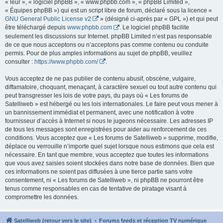
« leur », « logiciel phpBB », « www.phpbb.com », « phpBB Limited »,
« Équipes phpBB ») qui est un script libre de forum, déclaré sous la licence «
GNU General Public License v2
» (désigné ci-après par « GPL ») et qui peut
être téléchargé depuis
www.phpbb.com
. Le logiciel phpBB facilite
seulement les discussions sur Internet. phpBB Limited n’est pas responsable
de ce que nous acceptons ou n’acceptons pas comme contenu ou conduite
permis. Pour de plus amples informations au sujet de phpBB, veuillez
consulter :
https://www.phpbb.com/
.
Vous acceptez de ne pas publier de contenu abusif, obscène, vulgaire,
diffamatoire, choquant, menaçant, à caractère sexuel ou tout autre contenu qui
peut transgresser les lois de votre pays, du pays où « Les forums de
Satelliweb » est hébergé ou les lois internationales. Le faire peut vous mener à
un bannissement immédiat et permanent, avec une notification à votre
fournisseur d’accès à Internet si nous le jugeons nécessaire. Les adresses IP
de tous les messages sont enregistrées pour aider au renforcement de ces
conditions. Vous acceptez que « Les forums de Satelliweb » supprime, modifie,
déplace ou verrouille n’importe quel sujet lorsque nous estimons que cela est
nécessaire. En tant que membre, vous acceptez que toutes les informations
que vous avez saisies soient stockées dans notre base de données. Bien que
ces informations ne soient pas diffusées à une tierce partie sans votre
consentement, ni « Les forums de Satelliweb », ni phpBB ne pourront être
tenus comme responsables en cas de tentative de piratage visant à
compromettre les données.
Satelliweb (retour vers le site)
Forums feeds et réception TV numérique