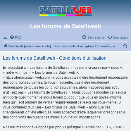
Les forums de Satelliweb
FAQ
S’enregistrer
Connexion
R
Satelliweb (retour vers le site)
Forums feeds et réception TV numérique
e
Les forums de Satelliweb - Conditions d’utilisation
c
h
En accédant à « Les forums de Satelliweb » (désigné ci-après par « nous »,
« notre », « nos », « Les forums de Satelliweb »,
e
« https://forum.satelliweb.com »), vous acceptez d’être légalement responsable
r
des conditions suivantes. Si vous n’acceptez pas d’être légalement
responsable de toutes les conditions suivantes, alors n’accédez pas et/ou
c
n’utilisez pas « Les forums de Satelliweb ». Nous pouvons modifier celles-ci à
h
n’importe quel moment et nous ferons tout pour que vous en soyez informé,
bien qu’il soit prudent de vérifier régulièrement celles-ci par vous-même. Si
e
vous continuez d’utiliser « Les forums de Satelliweb » alors que des
r
changements ont été effectués, vous acceptez d’être légalement responsable
des conditions découlant des mises à jour et/ou modifications.
Nos forums sont développés par phpBB (désigné ci-après par « ils », « eux »,