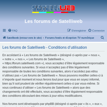
Les forums de Satelliweb
FAQ
S’enregistrer
Connexion
R
Satelliweb (retour vers le site)
Forums feeds et réception TV numérique
e
Les forums de Satelliweb - Conditions d’utilisation
c
h
En accédant à « Les forums de Satelliweb » (désigné ci-après par « nous »,
« notre », « nos », « Les forums de Satelliweb »,
e
« https://forum.satelliweb.com »), vous acceptez d’être légalement responsable
r
des conditions suivantes. Si vous n’acceptez pas d’être légalement
responsable de toutes les conditions suivantes, alors n’accédez pas et/ou
c
n’utilisez pas « Les forums de Satelliweb ». Nous pouvons modifier celles-ci à
h
n’importe quel moment et nous ferons tout pour que vous en soyez informé,
bien qu’il soit prudent de vérifier régulièrement celles-ci par vous-même. Si
e
vous continuez d’utiliser « Les forums de Satelliweb » alors que des
r
changements ont été effectués, vous acceptez d’être légalement responsable
des conditions découlant des mises à jour et/ou modifications.
Nos forums sont développés par phpBB (désigné ci-après par « ils », « eux »,