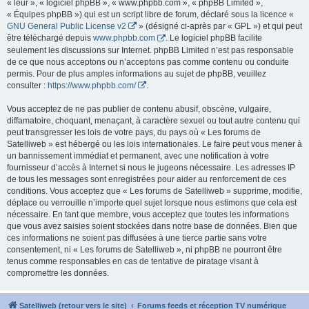
« leur », « logiciel phpBB », « www.phpbb.com », « phpBB Limited »,
« Équipes phpBB ») qui est un script libre de forum, déclaré sous la licence «
GNU General Public License v2
» (désigné ci-après par « GPL ») et qui peut
être téléchargé depuis
www.phpbb.com
. Le logiciel phpBB facilite
seulement les discussions sur Internet. phpBB Limited n’est pas responsable
de ce que nous acceptons ou n’acceptons pas comme contenu ou conduite
permis. Pour de plus amples informations au sujet de phpBB, veuillez
consulter :
https://www.phpbb.com/
.
Vous acceptez de ne pas publier de contenu abusif, obscène, vulgaire,
diffamatoire, choquant, menaçant, à caractère sexuel ou tout autre contenu qui
peut transgresser les lois de votre pays, du pays où « Les forums de
Satelliweb » est hébergé ou les lois internationales. Le faire peut vous mener à
un bannissement immédiat et permanent, avec une notification à votre
fournisseur d’accès à Internet si nous le jugeons nécessaire. Les adresses IP
de tous les messages sont enregistrées pour aider au renforcement de ces
conditions. Vous acceptez que « Les forums de Satelliweb » supprime, modifie,
déplace ou verrouille n’importe quel sujet lorsque nous estimons que cela est
nécessaire. En tant que membre, vous acceptez que toutes les informations
que vous avez saisies soient stockées dans notre base de données. Bien que
ces informations ne soient pas diffusées à une tierce partie sans votre
consentement, ni « Les forums de Satelliweb », ni phpBB ne pourront être
tenus comme responsables en cas de tentative de piratage visant à
compromettre les données.
Satelliweb (retour vers le site)
Forums feeds et réception TV numérique