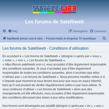
Les forums de Satelliweb
FAQ
S’enregistrer
Connexion
R
Satelliweb (retour vers le site)
Forums feeds et réception TV numérique
e
Les forums de Satelliweb - Conditions d’utilisation
c
h
En accédant à « Les forums de Satelliweb » (désigné ci-après par « nous »,
« notre », « nos », « Les forums de Satelliweb »,
e
« https://forum.satelliweb.com »), vous acceptez d’être légalement responsable
r
des conditions suivantes. Si vous n’acceptez pas d’être légalement
responsable de toutes les conditions suivantes, alors n’accédez pas et/ou
c
n’utilisez pas « Les forums de Satelliweb ». Nous pouvons modifier celles-ci à
h
n’importe quel moment et nous ferons tout pour que vous en soyez informé,
bien qu’il soit prudent de vérifier régulièrement celles-ci par vous-même. Si
e
vous continuez d’utiliser « Les forums de Satelliweb » alors que des
r
changements ont été effectués, vous acceptez d’être légalement responsable
des conditions découlant des mises à jour et/ou modifications.
Nos forums sont développés par phpBB (désigné ci-après par « ils », « eux »,