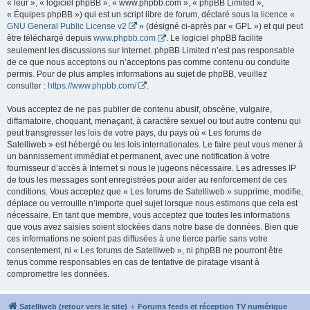
« leur », « logiciel phpBB », « www.phpbb.com », « phpBB Limited »,
« Équipes phpBB ») qui est un script libre de forum, déclaré sous la licence «
GNU General Public License v2
» (désigné ci-après par « GPL ») et qui peut
être téléchargé depuis
www.phpbb.com
. Le logiciel phpBB facilite
seulement les discussions sur Internet. phpBB Limited n’est pas responsable
de ce que nous acceptons ou n’acceptons pas comme contenu ou conduite
permis. Pour de plus amples informations au sujet de phpBB, veuillez
consulter :
https://www.phpbb.com/
.
Vous acceptez de ne pas publier de contenu abusif, obscène, vulgaire,
diffamatoire, choquant, menaçant, à caractère sexuel ou tout autre contenu qui
peut transgresser les lois de votre pays, du pays où « Les forums de
Satelliweb » est hébergé ou les lois internationales. Le faire peut vous mener à
un bannissement immédiat et permanent, avec une notification à votre
fournisseur d’accès à Internet si nous le jugeons nécessaire. Les adresses IP
de tous les messages sont enregistrées pour aider au renforcement de ces
conditions. Vous acceptez que « Les forums de Satelliweb » supprime, modifie,
déplace ou verrouille n’importe quel sujet lorsque nous estimons que cela est
nécessaire. En tant que membre, vous acceptez que toutes les informations
que vous avez saisies soient stockées dans notre base de données. Bien que
ces informations ne soient pas diffusées à une tierce partie sans votre
consentement, ni « Les forums de Satelliweb », ni phpBB ne pourront être
tenus comme responsables en cas de tentative de piratage visant à
compromettre les données.
Satelliweb (retour vers le site)
Forums feeds et réception TV numérique