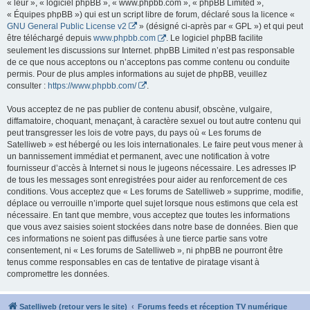
« leur », « logiciel phpBB », « www.phpbb.com », « phpBB Limited »,
« Équipes phpBB ») qui est un script libre de forum, déclaré sous la licence «
GNU General Public License v2
» (désigné ci-après par « GPL ») et qui peut
être téléchargé depuis
www.phpbb.com
. Le logiciel phpBB facilite
seulement les discussions sur Internet. phpBB Limited n’est pas responsable
de ce que nous acceptons ou n’acceptons pas comme contenu ou conduite
permis. Pour de plus amples informations au sujet de phpBB, veuillez
consulter :
https://www.phpbb.com/
.
Vous acceptez de ne pas publier de contenu abusif, obscène, vulgaire,
diffamatoire, choquant, menaçant, à caractère sexuel ou tout autre contenu qui
peut transgresser les lois de votre pays, du pays où « Les forums de
Satelliweb » est hébergé ou les lois internationales. Le faire peut vous mener à
un bannissement immédiat et permanent, avec une notification à votre
fournisseur d’accès à Internet si nous le jugeons nécessaire. Les adresses IP
de tous les messages sont enregistrées pour aider au renforcement de ces
conditions. Vous acceptez que « Les forums de Satelliweb » supprime, modifie,
déplace ou verrouille n’importe quel sujet lorsque nous estimons que cela est
nécessaire. En tant que membre, vous acceptez que toutes les informations
que vous avez saisies soient stockées dans notre base de données. Bien que
ces informations ne soient pas diffusées à une tierce partie sans votre
consentement, ni « Les forums de Satelliweb », ni phpBB ne pourront être
tenus comme responsables en cas de tentative de piratage visant à
compromettre les données.
Satelliweb (retour vers le site)
Forums feeds et réception TV numérique