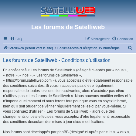
Les forums de Satelliweb
FAQ
S’enregistrer
Connexion
R
Satelliweb (retour vers le site)
Forums feeds et réception TV numérique
e
Les forums de Satelliweb - Conditions d’utilisation
c
h
En accédant à « Les forums de Satelliweb » (désigné ci-après par « nous »,
« notre », « nos », « Les forums de Satelliweb »,
e
« https://forum.satelliweb.com »), vous acceptez d’être légalement responsable
r
des conditions suivantes. Si vous n’acceptez pas d’être légalement
responsable de toutes les conditions suivantes, alors n’accédez pas et/ou
c
n’utilisez pas « Les forums de Satelliweb ». Nous pouvons modifier celles-ci à
h
n’importe quel moment et nous ferons tout pour que vous en soyez informé,
bien qu’il soit prudent de vérifier régulièrement celles-ci par vous-même. Si
e
vous continuez d’utiliser « Les forums de Satelliweb » alors que des
r
changements ont été effectués, vous acceptez d’être légalement responsable
des conditions découlant des mises à jour et/ou modifications.
Nos forums sont développés par phpBB (désigné ci-après par « ils », « eux »,