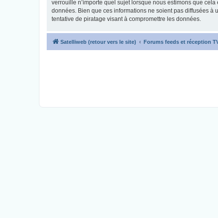
verrouille n’importe quel sujet lorsque nous estimons que cela
données. Bien que ces informations ne soient pas diffusées à 
tentative de piratage visant à compromettre les données.
Satelliweb (retour vers le site)
Forums feeds et réception 