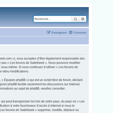
Rechercher
Recherche avancé
S’enregistrer
Connexion
lliweb.com »), vous acceptez d’être légalement responsable des
sez pas « Les forums de Satelliweb ». Nous pouvons modifier
ar vous-même. Si vous continuez d’utiliser « Les forums de
 et/ou modifications.
 « Équipes phpBB ») qui est un script libre de forum, déclaré
ogiciel phpBB facilite seulement les discussions sur Internet.
mations au sujet de phpBB, veuillez consulter :
qui peut transgresser les lois de votre pays, du pays où « Les
ation à votre fournisseur d’accès à Internet si nous le
Les forums de Satelliweb » supprime, modifie, déplace ou