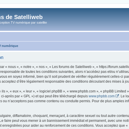
s de Satelliweb
eption TV numérique par satellite
TV numérique
on
ar « nous », « notre », « nos », « Les forums de Satelliweb », « https://forum.sate
 responsable de toutes les conditions suivantes, alors n’accédez pas et/ou n’utili
vous en soyez informé, bien qu’il soit prudent de vérifier régulièrement celles-ci p
s acceptez d’être légalement responsable des conditions découlant des mises à jour
ls », « eux », « leur », « logiciel phpBB », « www.phpbb.com », « phpBB Limited »,
 ci-après par « GPL ») et qui peut être téléchargé depuis
www.phpbb.com
. Le l
 ou n’acceptons pas comme contenu ou conduite permis. Pour de plus amples infor
lgaire, diffamatoire, choquant, menaçant, à caractère sexuel ou tout autre contenu 
 Le faire peut vous mener à un bannissement immédiat et permanent, avec une notific
 enregistrées pour aider au renforcement de ces conditions. Vous acceptez que « 