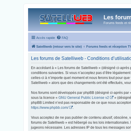
Les forum
Forums feeds et réc
Accès rapide
FAQ
Satelliweb (retour vers le site)
Forums feeds et réception 
Les forums de Satelliweb - Conditions d’utilisati
En accédant à « Les forums de Satelliweb » (désigné ci-après p
conditions suivantes. Si vous n’acceptez pas d’être légalement
celles-ci à n’importe quel moment et nous ferons tout pour que 
Satelliweb » alors que des changements ont été effectués, vou
Nos forums sont développés par phpBB (désigné ci-après par « i
sous la licence «
GNU General Public License v2
» (désigné
phpBB Limited n’est pas responsable de ce que nous acceptons
https://www.phpbb.com/
.
Vous acceptez de ne pas publier de contenu abusif, obscène, vu
forums de Satelliweb » est hébergé ou les lois internationales.
jugeons nécessaire. Les adresses IP de tous les messages sont