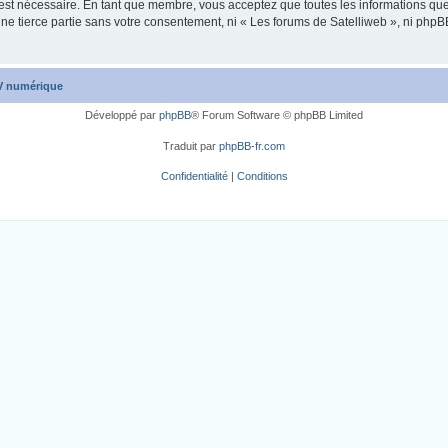
 est nécessaire. En tant que membre, vous acceptez que toutes les informations qu
une tierce partie sans votre consentement, ni « Les forums de Satelliweb », ni ph
TV numérique
Développé par
phpBB
® Forum Software © phpBB Limited
Traduit par
phpBB-fr.com
Confidentialité
|
Conditions