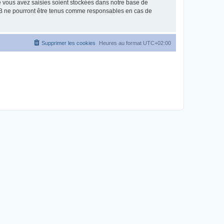
e vous avez saisies soient stockées dans notre base de
pBB ne pourront être tenus comme responsables en cas de
Supprimer les cookies
Heures au format
UTC+02:00