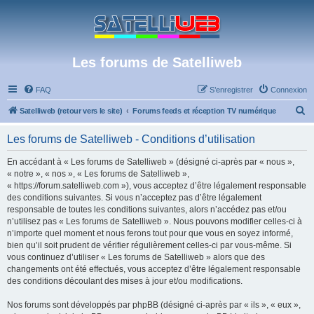
Les forums de Satelliweb
FAQ
S’enregistrer
Connexion
R
Satelliweb (retour vers le site)
Forums feeds et réception TV numérique
e
Les forums de Satelliweb - Conditions d’utilisation
c
h
En accédant à « Les forums de Satelliweb » (désigné ci-après par « nous »,
« notre », « nos », « Les forums de Satelliweb »,
e
« https://forum.satelliweb.com »), vous acceptez d’être légalement responsable
r
des conditions suivantes. Si vous n’acceptez pas d’être légalement
responsable de toutes les conditions suivantes, alors n’accédez pas et/ou
c
n’utilisez pas « Les forums de Satelliweb ». Nous pouvons modifier celles-ci à
h
n’importe quel moment et nous ferons tout pour que vous en soyez informé,
bien qu’il soit prudent de vérifier régulièrement celles-ci par vous-même. Si
e
vous continuez d’utiliser « Les forums de Satelliweb » alors que des
r
changements ont été effectués, vous acceptez d’être légalement responsable
des conditions découlant des mises à jour et/ou modifications.
Nos forums sont développés par phpBB (désigné ci-après par « ils », « eux »,