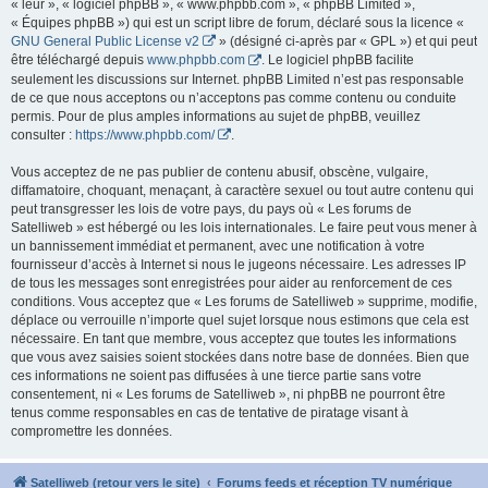
« leur », « logiciel phpBB », « www.phpbb.com », « phpBB Limited »,
« Équipes phpBB ») qui est un script libre de forum, déclaré sous la licence «
GNU General Public License v2
» (désigné ci-après par « GPL ») et qui peut
être téléchargé depuis
www.phpbb.com
. Le logiciel phpBB facilite
seulement les discussions sur Internet. phpBB Limited n’est pas responsable
de ce que nous acceptons ou n’acceptons pas comme contenu ou conduite
permis. Pour de plus amples informations au sujet de phpBB, veuillez
consulter :
https://www.phpbb.com/
.
Vous acceptez de ne pas publier de contenu abusif, obscène, vulgaire,
diffamatoire, choquant, menaçant, à caractère sexuel ou tout autre contenu qui
peut transgresser les lois de votre pays, du pays où « Les forums de
Satelliweb » est hébergé ou les lois internationales. Le faire peut vous mener à
un bannissement immédiat et permanent, avec une notification à votre
fournisseur d’accès à Internet si nous le jugeons nécessaire. Les adresses IP
de tous les messages sont enregistrées pour aider au renforcement de ces
conditions. Vous acceptez que « Les forums de Satelliweb » supprime, modifie,
déplace ou verrouille n’importe quel sujet lorsque nous estimons que cela est
nécessaire. En tant que membre, vous acceptez que toutes les informations
que vous avez saisies soient stockées dans notre base de données. Bien que
ces informations ne soient pas diffusées à une tierce partie sans votre
consentement, ni « Les forums de Satelliweb », ni phpBB ne pourront être
tenus comme responsables en cas de tentative de piratage visant à
compromettre les données.
Satelliweb (retour vers le site)
Forums feeds et réception TV numérique