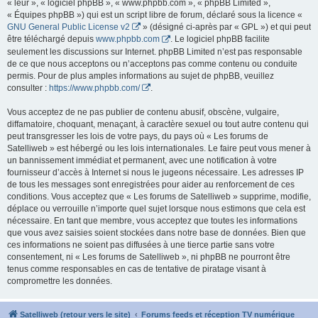
« leur », « logiciel phpBB », « www.phpbb.com », « phpBB Limited »,
« Équipes phpBB ») qui est un script libre de forum, déclaré sous la licence «
GNU General Public License v2
» (désigné ci-après par « GPL ») et qui peut
être téléchargé depuis
www.phpbb.com
. Le logiciel phpBB facilite
seulement les discussions sur Internet. phpBB Limited n’est pas responsable
de ce que nous acceptons ou n’acceptons pas comme contenu ou conduite
permis. Pour de plus amples informations au sujet de phpBB, veuillez
consulter :
https://www.phpbb.com/
.
Vous acceptez de ne pas publier de contenu abusif, obscène, vulgaire,
diffamatoire, choquant, menaçant, à caractère sexuel ou tout autre contenu qui
peut transgresser les lois de votre pays, du pays où « Les forums de
Satelliweb » est hébergé ou les lois internationales. Le faire peut vous mener à
un bannissement immédiat et permanent, avec une notification à votre
fournisseur d’accès à Internet si nous le jugeons nécessaire. Les adresses IP
de tous les messages sont enregistrées pour aider au renforcement de ces
conditions. Vous acceptez que « Les forums de Satelliweb » supprime, modifie,
déplace ou verrouille n’importe quel sujet lorsque nous estimons que cela est
nécessaire. En tant que membre, vous acceptez que toutes les informations
que vous avez saisies soient stockées dans notre base de données. Bien que
ces informations ne soient pas diffusées à une tierce partie sans votre
consentement, ni « Les forums de Satelliweb », ni phpBB ne pourront être
tenus comme responsables en cas de tentative de piratage visant à
compromettre les données.
Satelliweb (retour vers le site)
Forums feeds et réception TV numérique