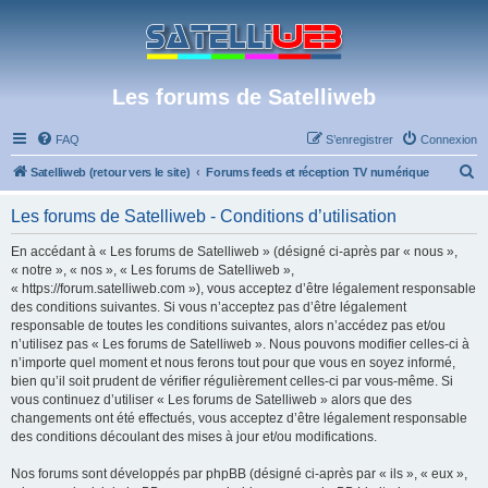
Les forums de Satelliweb
FAQ
S’enregistrer
Connexion
R
Satelliweb (retour vers le site)
Forums feeds et réception TV numérique
e
Les forums de Satelliweb - Conditions d’utilisation
c
h
En accédant à « Les forums de Satelliweb » (désigné ci-après par « nous »,
« notre », « nos », « Les forums de Satelliweb »,
e
« https://forum.satelliweb.com »), vous acceptez d’être légalement responsable
r
des conditions suivantes. Si vous n’acceptez pas d’être légalement
responsable de toutes les conditions suivantes, alors n’accédez pas et/ou
c
n’utilisez pas « Les forums de Satelliweb ». Nous pouvons modifier celles-ci à
h
n’importe quel moment et nous ferons tout pour que vous en soyez informé,
bien qu’il soit prudent de vérifier régulièrement celles-ci par vous-même. Si
e
vous continuez d’utiliser « Les forums de Satelliweb » alors que des
r
changements ont été effectués, vous acceptez d’être légalement responsable
des conditions découlant des mises à jour et/ou modifications.
Nos forums sont développés par phpBB (désigné ci-après par « ils », « eux »,