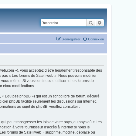
Rechercher
Recherche avancé
S’enregistrer
Connexion
lliweb.com »), vous acceptez d’être légalement responsable des
sez pas « Les forums de Satelliweb ». Nous pouvons modifier
ar vous-même. Si vous continuez d’utiliser « Les forums de
 et/ou modifications.
 « Équipes phpBB ») qui est un script libre de forum, déclaré
ogiciel phpBB facilite seulement les discussions sur Internet.
mations au sujet de phpBB, veuillez consulter :
qui peut transgresser les lois de votre pays, du pays où « Les
ation à votre fournisseur d’accès à Internet si nous le
Les forums de Satelliweb » supprime, modifie, déplace ou