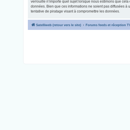
verrouille n’importe quel sujet lorsque nous estimons que cela
données. Bien que ces informations ne soient pas diffusées à 
tentative de piratage visant à compromettre les données.
Satelliweb (retour vers le site)
Forums feeds et réception 