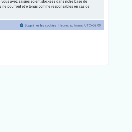
e vous avez saisies soient stockées dans notre base de
pBB ne pourront être tenus comme responsables en cas de
Supprimer les cookies
Heures au format
UTC+02:00