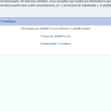
 est nécessaire. En tant que membre, vous acceptez que toutes les informations qu
une tierce partie sans votre consentement, ni « Les forums de Satelliweb », ni ph
TV numérique
Développé par
phpBB
® Forum Software © phpBB Limited
Traduit par
phpBB-fr.com
Confidentialité
|
Conditions