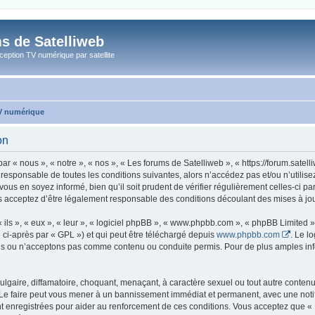
s de Satelliweb
eption TV numérique par satellite
TV numérique
on
ar « nous », « notre », « nos », « Les forums de Satelliweb », « https://forum.sate
 responsable de toutes les conditions suivantes, alors n’accédez pas et/ou n’utili
vous en soyez informé, bien qu’il soit prudent de vérifier régulièrement celles-ci p
s acceptez d’être légalement responsable des conditions découlant des mises à jour
ls », « eux », « leur », « logiciel phpBB », « www.phpbb.com », « phpBB Limited »,
 ci-après par « GPL ») et qui peut être téléchargé depuis
www.phpbb.com
. Le l
 ou n’acceptons pas comme contenu ou conduite permis. Pour de plus amples infor
lgaire, diffamatoire, choquant, menaçant, à caractère sexuel ou tout autre contenu 
 Le faire peut vous mener à un bannissement immédiat et permanent, avec une notific
 enregistrées pour aider au renforcement de ces conditions. Vous acceptez que « 