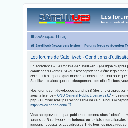
Les forum
Forums feeds et réc
Accès rapide
FAQ
Satelliweb (retour vers le site)
Forums feeds et réception 
Les forums de Satelliweb - Conditions d’utilisati
En accédant à « Les forums de Satelliweb » (désigné ci-après p
conditions suivantes. Si vous n’acceptez pas d’être légalement
celles-ci à n’importe quel moment et nous ferons tout pour que 
Satelliweb » alors que des changements ont été effectués, vou
Nos forums sont développés par phpBB (désigné ci-après par « i
sous la licence «
GNU General Public License v2
» (désigné
phpBB Limited n’est pas responsable de ce que nous acceptons
https://www.phpbb.com/
.
Vous acceptez de ne pas publier de contenu abusif, obscène, vu
forums de Satelliweb » est hébergé ou les lois internationales.
jugeons nécessaire. Les adresses IP de tous les messages sont