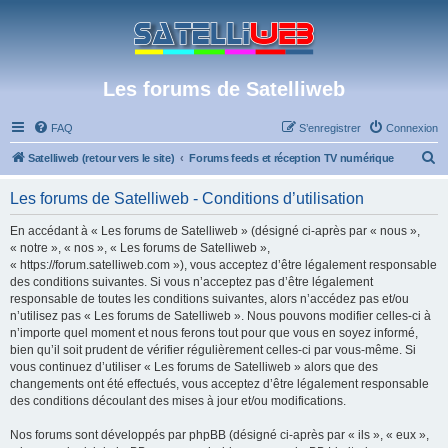
Les forums de Satelliweb
FAQ
S’enregistrer
Connexion
R
Satelliweb (retour vers le site)
Forums feeds et réception TV numérique
e
Les forums de Satelliweb - Conditions d’utilisation
c
h
En accédant à « Les forums de Satelliweb » (désigné ci-après par « nous »,
« notre », « nos », « Les forums de Satelliweb »,
e
« https://forum.satelliweb.com »), vous acceptez d’être légalement responsable
r
des conditions suivantes. Si vous n’acceptez pas d’être légalement
responsable de toutes les conditions suivantes, alors n’accédez pas et/ou
c
n’utilisez pas « Les forums de Satelliweb ». Nous pouvons modifier celles-ci à
h
n’importe quel moment et nous ferons tout pour que vous en soyez informé,
bien qu’il soit prudent de vérifier régulièrement celles-ci par vous-même. Si
e
vous continuez d’utiliser « Les forums de Satelliweb » alors que des
r
changements ont été effectués, vous acceptez d’être légalement responsable
des conditions découlant des mises à jour et/ou modifications.
Nos forums sont développés par phpBB (désigné ci-après par « ils », « eux »,