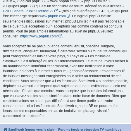
« leur », « logiciel phpBB », « www.phpbb.com », « phpBB Limited »,
« Équipes phpBB ») qui est un script libre de forum, déclaré sous la licence «
GNU General Public License v2
» (désigné ci-après par « GPL ») et qui peut
être téléchargé depuis
www.phpbb.com
. Le logiciel phpBB facilite
seulement les discussions sur Internet. phpBB Limited n’est pas responsable
de ce que nous acceptons ou n’acceptons pas comme contenu ou conduite
permis. Pour de plus amples informations au sujet de phpBB, veuillez
consulter :
https://www.phpbb.com/
.
Vous acceptez de ne pas publier de contenu abusif, obscène, vulgaire,
diffamatoire, choquant, menaçant, à caractère sexuel ou tout autre contenu qui
peut transgresser les lois de votre pays, du pays où « Les forums de
Satelliweb » est hébergé ou les lois internationales. Le faire peut vous mener à
un bannissement immédiat et permanent, avec une notification à votre
fournisseur d’accès à Internet si nous le jugeons nécessaire. Les adresses IP
de tous les messages sont enregistrées pour aider au renforcement de ces
conditions. Vous acceptez que « Les forums de Satelliweb » supprime, modifie,
déplace ou verrouille n’importe quel sujet lorsque nous estimons que cela est
nécessaire. En tant que membre, vous acceptez que toutes les informations
que vous avez saisies soient stockées dans notre base de données. Bien que
ces informations ne soient pas diffusées à une tierce partie sans votre
consentement, ni « Les forums de Satelliweb », ni phpBB ne pourront être
tenus comme responsables en cas de tentative de piratage visant à
compromettre les données.
Satelliweb (retour vers le site)
Forums feeds et réception TV numérique