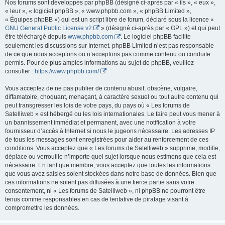
Nos forums sont développés par phpBB (désigné ci-après par « ils », « eux »,
« leur », « logiciel phpBB », « www.phpbb.com », « phpBB Limited »,
« Équipes phpBB ») qui est un script libre de forum, déclaré sous la licence «
GNU General Public License v2
» (désigné ci-après par « GPL ») et qui peut
être téléchargé depuis
www.phpbb.com
. Le logiciel phpBB facilite
seulement les discussions sur Internet. phpBB Limited n’est pas responsable
de ce que nous acceptons ou n’acceptons pas comme contenu ou conduite
permis. Pour de plus amples informations au sujet de phpBB, veuillez
consulter :
https://www.phpbb.com/
.
Vous acceptez de ne pas publier de contenu abusif, obscène, vulgaire,
diffamatoire, choquant, menaçant, à caractère sexuel ou tout autre contenu qui
peut transgresser les lois de votre pays, du pays où « Les forums de
Satelliweb » est hébergé ou les lois internationales. Le faire peut vous mener à
un bannissement immédiat et permanent, avec une notification à votre
fournisseur d’accès à Internet si nous le jugeons nécessaire. Les adresses IP
de tous les messages sont enregistrées pour aider au renforcement de ces
conditions. Vous acceptez que « Les forums de Satelliweb » supprime, modifie,
déplace ou verrouille n’importe quel sujet lorsque nous estimons que cela est
nécessaire. En tant que membre, vous acceptez que toutes les informations
que vous avez saisies soient stockées dans notre base de données. Bien que
ces informations ne soient pas diffusées à une tierce partie sans votre
consentement, ni « Les forums de Satelliweb », ni phpBB ne pourront être
tenus comme responsables en cas de tentative de piratage visant à
compromettre les données.