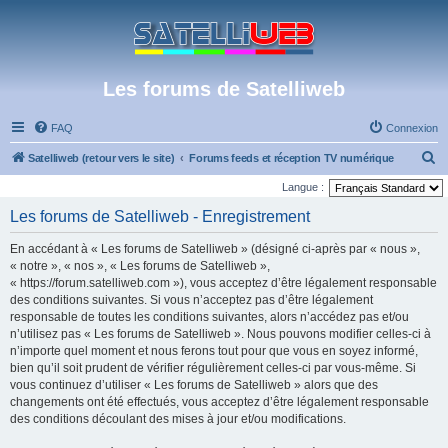
Les forums de Satelliweb
FAQ
Connexion
R
Satelliweb (retour vers le site)
Forums feeds et réception TV numérique
e
Langue :
c
Les forums de Satelliweb - Enregistrement
h
En accédant à « Les forums de Satelliweb » (désigné ci-après par « nous »,
e
« notre », « nos », « Les forums de Satelliweb »,
r
« https://forum.satelliweb.com »), vous acceptez d’être légalement responsable
des conditions suivantes. Si vous n’acceptez pas d’être légalement
c
responsable de toutes les conditions suivantes, alors n’accédez pas et/ou
h
n’utilisez pas « Les forums de Satelliweb ». Nous pouvons modifier celles-ci à
e
n’importe quel moment et nous ferons tout pour que vous en soyez informé,
bien qu’il soit prudent de vérifier régulièrement celles-ci par vous-même. Si
r
vous continuez d’utiliser « Les forums de Satelliweb » alors que des
changements ont été effectués, vous acceptez d’être légalement responsable
des conditions découlant des mises à jour et/ou modifications.