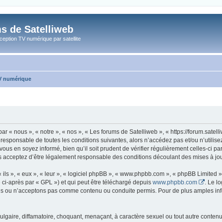
s de Satelliweb
eption TV numérique par satellite
TV numérique
ar « nous », « notre », « nos », « Les forums de Satelliweb », « https://forum.sate
 responsable de toutes les conditions suivantes, alors n’accédez pas et/ou n’utili
vous en soyez informé, bien qu’il soit prudent de vérifier régulièrement celles-ci p
s acceptez d’être légalement responsable des conditions découlant des mises à jour
ls », « eux », « leur », « logiciel phpBB », « www.phpbb.com », « phpBB Limited »,
 ci-après par « GPL ») et qui peut être téléchargé depuis
www.phpbb.com
. Le l
 ou n’acceptons pas comme contenu ou conduite permis. Pour de plus amples infor
lgaire, diffamatoire, choquant, menaçant, à caractère sexuel ou tout autre contenu 