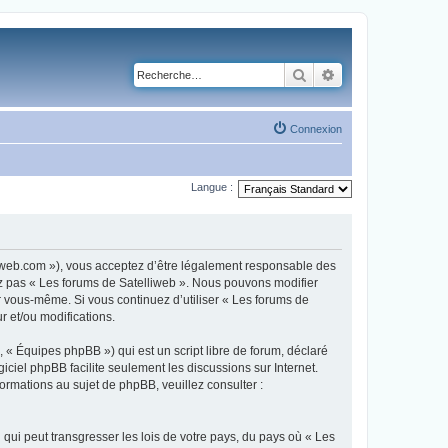
Rechercher
Recherche avancé
Connexion
Langue :
lliweb.com »), vous acceptez d’être légalement responsable des
sez pas « Les forums de Satelliweb ». Nous pouvons modifier
ar vous-même. Si vous continuez d’utiliser « Les forums de
 et/ou modifications.
 « Équipes phpBB ») qui est un script libre de forum, déclaré
ogiciel phpBB facilite seulement les discussions sur Internet.
mations au sujet de phpBB, veuillez consulter :
qui peut transgresser les lois de votre pays, du pays où « Les