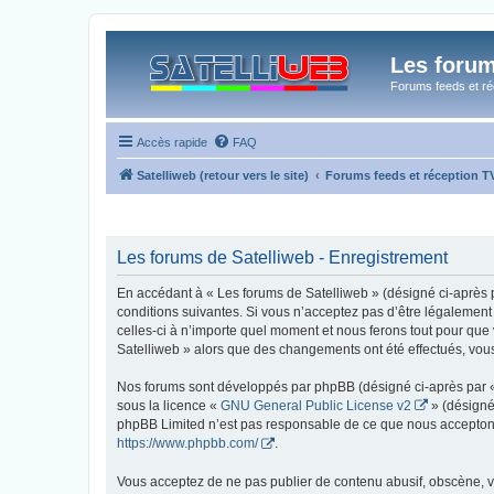
Les forum
Forums feeds et réc
Accès rapide
FAQ
Satelliweb (retour vers le site)
Forums feeds et réception 
Les forums de Satelliweb - Enregistrement
En accédant à « Les forums de Satelliweb » (désigné ci-après p
conditions suivantes. Si vous n’acceptez pas d’être légalement
celles-ci à n’importe quel moment et nous ferons tout pour que 
Satelliweb » alors que des changements ont été effectués, vou
Nos forums sont développés par phpBB (désigné ci-après par « i
sous la licence «
GNU General Public License v2
» (désigné
phpBB Limited n’est pas responsable de ce que nous acceptons
https://www.phpbb.com/
.
Vous acceptez de ne pas publier de contenu abusif, obscène, vu