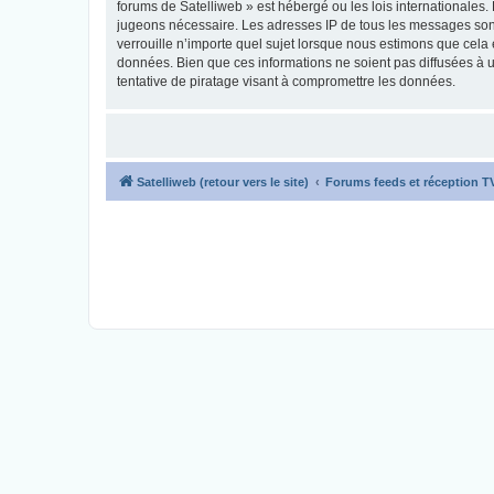
forums de Satelliweb » est hébergé ou les lois internationales.
jugeons nécessaire. Les adresses IP de tous les messages sont
verrouille n’importe quel sujet lorsque nous estimons que cela
données. Bien que ces informations ne soient pas diffusées à 
tentative de piratage visant à compromettre les données.
Satelliweb (retour vers le site)
Forums feeds et réception 