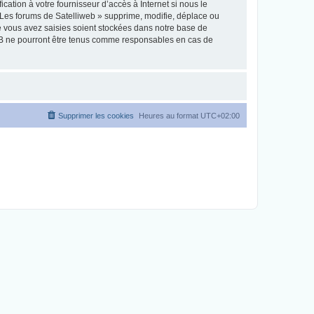
ation à votre fournisseur d’accès à Internet si nous le
Les forums de Satelliweb » supprime, modifie, déplace ou
e vous avez saisies soient stockées dans notre base de
pBB ne pourront être tenus comme responsables en cas de
Supprimer les cookies
Heures au format
UTC+02:00