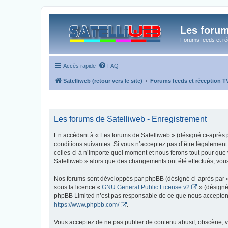
Les forum
Forums feeds et réc
Accès rapide
FAQ
Satelliweb (retour vers le site)
Forums feeds et réception 
Les forums de Satelliweb - Enregistrement
En accédant à « Les forums de Satelliweb » (désigné ci-après p
conditions suivantes. Si vous n’acceptez pas d’être légalement
celles-ci à n’importe quel moment et nous ferons tout pour que 
Satelliweb » alors que des changements ont été effectués, vou
Nos forums sont développés par phpBB (désigné ci-après par « i
sous la licence «
GNU General Public License v2
» (désigné
phpBB Limited n’est pas responsable de ce que nous acceptons
https://www.phpbb.com/
.
Vous acceptez de ne pas publier de contenu abusif, obscène, vu