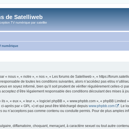
s de Satelliweb
eption TV numérique par satellite
TV numérique
ar « nous », « notre », « nos », « Les forums de Satelliweb », « https://forum.sate
 responsable de toutes les conditions suivantes, alors n’accédez pas et/ou n’utili
vous en soyez informé, bien qu’il soit prudent de vérifier régulièrement celles-ci p
s acceptez d’être légalement responsable des conditions découlant des mises à jour
ls », « eux », « leur », « logiciel phpBB », « www.phpbb.com », « phpBB Limited »,
 ci-après par « GPL ») et qui peut être téléchargé depuis
www.phpbb.com
. Le l
 ou n’acceptons pas comme contenu ou conduite permis. Pour de plus amples infor
lgaire, diffamatoire, choquant, menaçant, à caractère sexuel ou tout autre contenu 