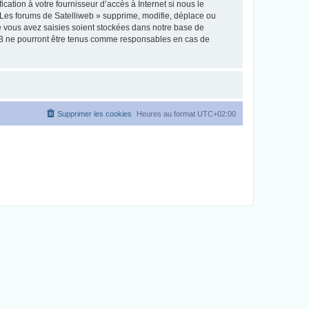
ation à votre fournisseur d’accès à Internet si nous le
Les forums de Satelliweb » supprime, modifie, déplace ou
e vous avez saisies soient stockées dans notre base de
pBB ne pourront être tenus comme responsables en cas de
Supprimer les cookies
Heures au format
UTC+02:00