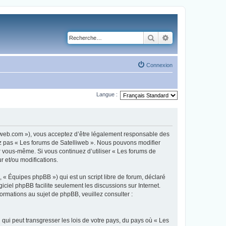
Rechercher
Recherche avancé
Connexion
Langue :
lliweb.com »), vous acceptez d’être légalement responsable des
sez pas « Les forums de Satelliweb ». Nous pouvons modifier
ar vous-même. Si vous continuez d’utiliser « Les forums de
 et/ou modifications.
 « Équipes phpBB ») qui est un script libre de forum, déclaré
ogiciel phpBB facilite seulement les discussions sur Internet.
mations au sujet de phpBB, veuillez consulter :
qui peut transgresser les lois de votre pays, du pays où « Les