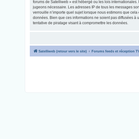
forums de Satelliweb » est hébergé ou les lois internationales.
jugeons nécessaire. Les adresses IP de tous les messages sont
verrouille n’importe quel sujet lorsque nous estimons que cela
données. Bien que ces informations ne soient pas diffusées à 
tentative de piratage visant à compromettre les données.
Satelliweb (retour vers le site)
Forums feeds et réception 