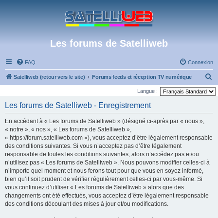
Les forums de Satelliweb
FAQ
Connexion
R
Satelliweb (retour vers le site)
Forums feeds et réception TV numérique
e
Langue :
c
Les forums de Satelliweb - Enregistrement
h
En accédant à « Les forums de Satelliweb » (désigné ci-après par « nous »,
e
« notre », « nos », « Les forums de Satelliweb »,
r
« https://forum.satelliweb.com »), vous acceptez d’être légalement responsable
des conditions suivantes. Si vous n’acceptez pas d’être légalement
c
responsable de toutes les conditions suivantes, alors n’accédez pas et/ou
h
n’utilisez pas « Les forums de Satelliweb ». Nous pouvons modifier celles-ci à
e
n’importe quel moment et nous ferons tout pour que vous en soyez informé,
bien qu’il soit prudent de vérifier régulièrement celles-ci par vous-même. Si
r
vous continuez d’utiliser « Les forums de Satelliweb » alors que des
changements ont été effectués, vous acceptez d’être légalement responsable
des conditions découlant des mises à jour et/ou modifications.