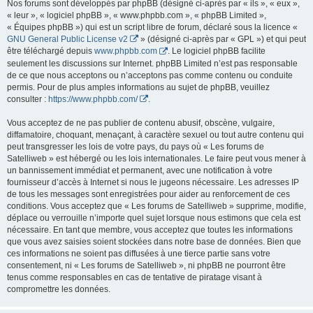
Nos forums sont développés par phpBB (désigné ci-après par « ils », « eux »,
« leur », « logiciel phpBB », « www.phpbb.com », « phpBB Limited »,
« Équipes phpBB ») qui est un script libre de forum, déclaré sous la licence «
GNU General Public License v2
» (désigné ci-après par « GPL ») et qui peut
être téléchargé depuis
www.phpbb.com
. Le logiciel phpBB facilite
seulement les discussions sur Internet. phpBB Limited n’est pas responsable
de ce que nous acceptons ou n’acceptons pas comme contenu ou conduite
permis. Pour de plus amples informations au sujet de phpBB, veuillez
consulter :
https://www.phpbb.com/
.
Vous acceptez de ne pas publier de contenu abusif, obscène, vulgaire,
diffamatoire, choquant, menaçant, à caractère sexuel ou tout autre contenu qui
peut transgresser les lois de votre pays, du pays où « Les forums de
Satelliweb » est hébergé ou les lois internationales. Le faire peut vous mener à
un bannissement immédiat et permanent, avec une notification à votre
fournisseur d’accès à Internet si nous le jugeons nécessaire. Les adresses IP
de tous les messages sont enregistrées pour aider au renforcement de ces
conditions. Vous acceptez que « Les forums de Satelliweb » supprime, modifie,
déplace ou verrouille n’importe quel sujet lorsque nous estimons que cela est
nécessaire. En tant que membre, vous acceptez que toutes les informations
que vous avez saisies soient stockées dans notre base de données. Bien que
ces informations ne soient pas diffusées à une tierce partie sans votre
consentement, ni « Les forums de Satelliweb », ni phpBB ne pourront être
tenus comme responsables en cas de tentative de piratage visant à
compromettre les données.