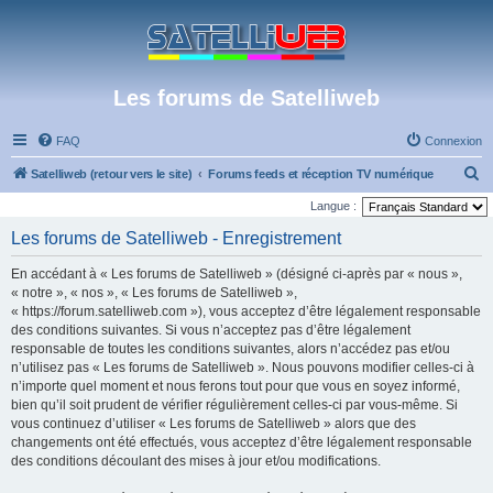
Les forums de Satelliweb
FAQ
Connexion
R
Satelliweb (retour vers le site)
Forums feeds et réception TV numérique
e
Langue :
c
Les forums de Satelliweb - Enregistrement
h
En accédant à « Les forums de Satelliweb » (désigné ci-après par « nous »,
e
« notre », « nos », « Les forums de Satelliweb »,
r
« https://forum.satelliweb.com »), vous acceptez d’être légalement responsable
des conditions suivantes. Si vous n’acceptez pas d’être légalement
c
responsable de toutes les conditions suivantes, alors n’accédez pas et/ou
h
n’utilisez pas « Les forums de Satelliweb ». Nous pouvons modifier celles-ci à
e
n’importe quel moment et nous ferons tout pour que vous en soyez informé,
bien qu’il soit prudent de vérifier régulièrement celles-ci par vous-même. Si
r
vous continuez d’utiliser « Les forums de Satelliweb » alors que des
changements ont été effectués, vous acceptez d’être légalement responsable
des conditions découlant des mises à jour et/ou modifications.