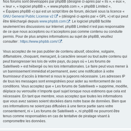
Nos forums sont développés par phpBB (désigné ci-après par « ils », « eux »,
« leur », « logiciel phpBB », « www.phpbb.com », « phpBB Limited »,
« Équipes phpBB ») qui est un script libre de forum, déclaré sous la licence «
GNU General Public License v2
» (désigné ci-après par « GPL ») et qui peut
être téléchargé depuis
www.phpbb.com
. Le logiciel phpBB facilite
seulement les discussions sur Internet. phpBB Limited n’est pas responsable
de ce que nous acceptons ou n’acceptons pas comme contenu ou conduite
permis. Pour de plus amples informations au sujet de phpBB, veuillez
consulter :
https://www.phpbb.com/
.
Vous acceptez de ne pas publier de contenu abusif, obscène, vulgaire,
diffamatoire, choquant, menaçant, à caractère sexuel ou tout autre contenu qui
peut transgresser les lois de votre pays, du pays où « Les forums de
Satelliweb » est hébergé ou les lois internationales. Le faire peut vous mener à
un bannissement immédiat et permanent, avec une notification à votre
fournisseur d’accès à Internet si nous le jugeons nécessaire. Les adresses IP
de tous les messages sont enregistrées pour aider au renforcement de ces
conditions. Vous acceptez que « Les forums de Satelliweb » supprime, modifie,
déplace ou verrouille n’importe quel sujet lorsque nous estimons que cela est
nécessaire. En tant que membre, vous acceptez que toutes les informations
que vous avez saisies soient stockées dans notre base de données. Bien que
ces informations ne soient pas diffusées à une tierce partie sans votre
consentement, ni « Les forums de Satelliweb », ni phpBB ne pourront être
tenus comme responsables en cas de tentative de piratage visant à
compromettre les données.